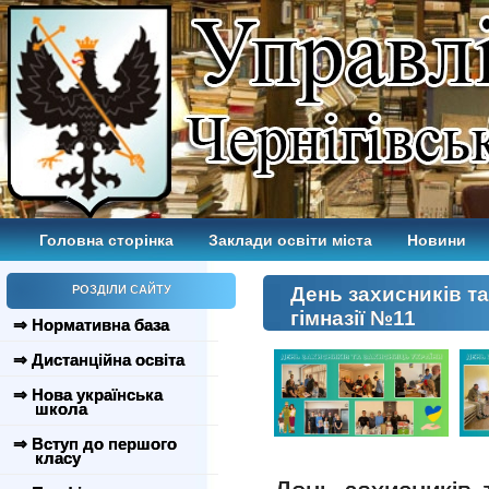
Головна сторінка
Заклади освіти міста
Новини
РОЗДІЛИ САЙТУ
День захисників та
гімназії №11
⇒ Нормативна база
⇒ Дистанційна освіта
⇒ Нова українська
школа
⇒ Вступ до першого
класу