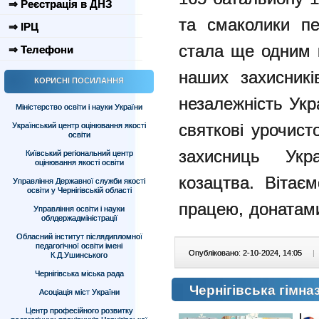
⇒ Реєстрація в ДНЗ
та смаколики пе
⇒ ІРЦ
стала ще одним 
⇒ Телефони
наших захисникі
КОРИСНІ ПОСИЛАННЯ
незалежність Ук
Міністерство освіти і науки України
святкові урочист
Український центр оцінювання якості
освіти
захисниць Укр
Київський регіональний центр
оцінювання якості освіти
козацтва. Вітає
Управління Державної служби якості
освіти у Чернігівській області
працею, донатам
Управління освіти і науки
облдержадміністрації
Обласний інститут післядипломної
педагогічної освіти імені
Опубліковано: 2-10-2024, 14:05
|
К.Д.Ушинського
Чернігівська міська рада
Чернігівська гімн
Асоціація міст України
Центр професійного розвитку