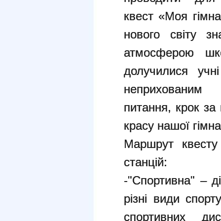
квест «Моя гімна
нового світу з
атмосферою шк
долучилися учн
неприхованим 
питання, крок за
красу нашої гімназ
Маршрут квесту 
станцій:
-"Спортивна" – д
різні види спорт
спортивних ди