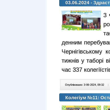
03.06.2024 - Здраст
3 
ро
та
денним перебуван
Чернігівському 
тижнів у таборі 
час 337 колегіїсті
Опубліковано: 3-06-2024, 09:32
|
Колегіум №11: Ост