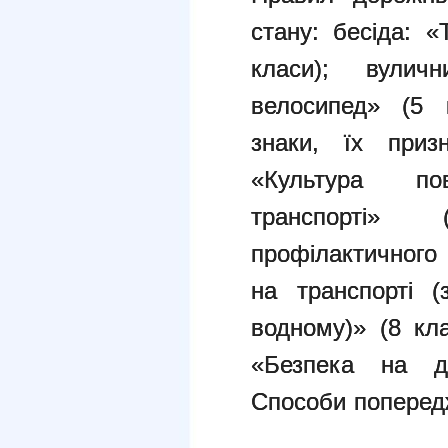
стану: б
есіда: «
класи); в
улич
велосипед» (5
знаки, їх приз
«Культура по
транспорті
профілактичного 
на транспорті (
водному)» (8 кла
«Безпека на до
Способи попередж