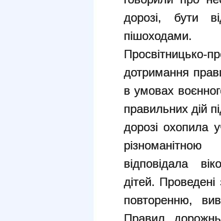
дорозі, бути в
пішоходами.
Просвітницько-п
дотримання прав
в умовах воєнног
правильних дій п
дорозі охопила у
різноманітно
відповідала ві
дітей. Проведені
повторенню, ви
Правил дорожнь