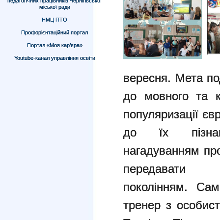
педагогічних працівників Чернігівської
міської ради
НМЦ ПТО
Профорієнтаційний портал
Портал «Моя кар’єра»
Youtube-канал управління освіти
вересня. Мета по
до мовного та к
популяризації
єв
до їх пізна
нагадуванням
пр
передавати
поколінням.
Сам
тренер з особист