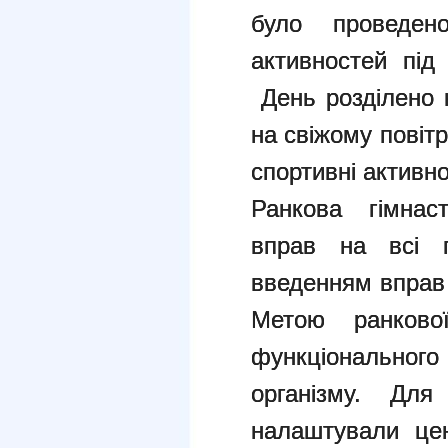
було проведено
активностей під
День розділено н
на свіжому повітр
спортивні активно
Ранкова гімнас
вправ на всі г
введенням вправ 
Метою ранково
функціонально
організму. Дл
налаштували це