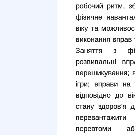
робочий ритм, зб
фізичне наванта
віку та можливос
виконання вправ т
Заняття з фіз
розвивальні вп
перешикування; в
ігри; вправи на 
відповідно до ві
стану здоров’я д
перевантажити 
перевтоми аб