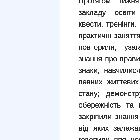
Протягом тижня
закладу освіти
квести, тренінги,
практичні заняття
повторили, уза
знання про прави
знаки, навчилис
певних життєвих
стану; демонстру
обережність та 
закріпили знання
від яких залежа
говорили про не