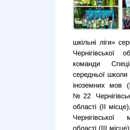
шкільні ліги» се
Чернігівської 
команди Спеціа
середньої школи
іноземних мов (І
№22 Чернігівськ
області (ІІ місце
Чернігівської 
області (ІІІ міс