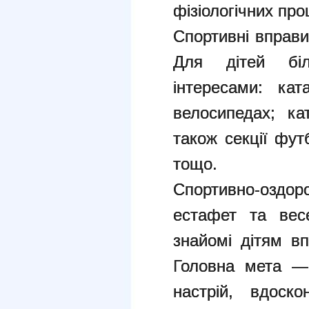
фізіологічних про
Спортивні вправи
Для дітей біл
інтересами: ка
велосипедах; кат
також секції фу
тощо.
Спортивно-оздоро
естафет та весе
знайомі дітям вп
Головна мета — 
настрій, вдоско