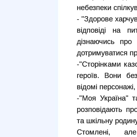
небезпеки спілку
- "Здорове харчу
відповіді на п
дізнаючись про 
дотримуватися пр
-"Сторінками каз
героїв. Вони бе
відомі персонажі,
-"Моя Україна" т
розповідають пр
та шкільну родину
Стомлені, ал