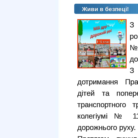
Живи в безпеці!
З 
р
№
до
З
дотримання Пра
дітей та попер
транспортного т
колегіумі № 1
дорожнього руху.