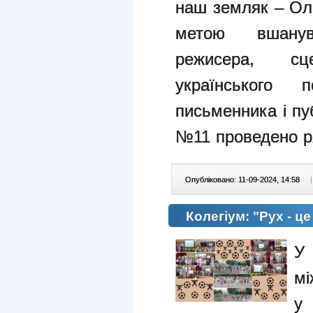
наш земляк – Ол
метою вшанув
режисера, сце
українського п
письменника і пуб
№11 проведено р
Опубліковано: 11-09-2024, 14:58
|
Колегіум: "Рух - ц
У
мі
у 