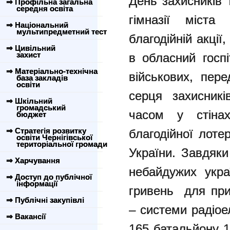
День захисників 
⇒ Профільна загальна
середня освіта
гімназії міста
⇒ Національний
мультипредметний тест
благодійній акції
⇒ Цивільний
захист
в обласний госпі
⇒ Матеріально-технічна
військових, пер
база закладів
освіти
серця захисник
⇒ Шкільний
громадський
часом у стінах
бюджет
⇒ Стратегія розвитку
благодійної лоте
освіти Чернігівської
територіальної громади
України. Завдяки
⇒ Харчування
небайдужих укра
⇒ Доступ до публічної
інформації
гривень для при
⇒ Публічні закупівлі
– системи радіое
⇒ Вакансії
165 батальйону 1