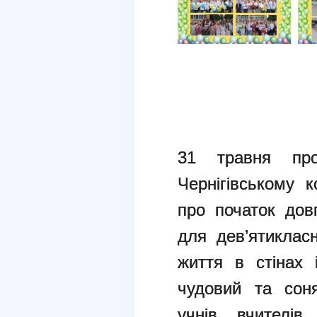
31 травня про
Чернігівському 
про початок довг
для дев’ятиклас
життя в стінах 
чудовий та сон
учнів, вчителів