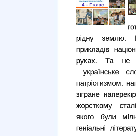
го
рідну землю. І
прикладів націо
руках. Та не 
українське сло
патріотизмом, на
зігране
наперекі
жорсткому стал
якого були міль
геніальні літера