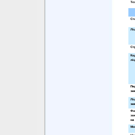
Те
Ст
Лі
Ст
Ка
лі
Пе
за
Лі
за
Фа
за
на
Мо