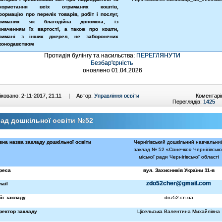
икористання всіх отриманих коштів,
формацію про перелік товарів, робіт і послуг,
триманих як благодійна допомога, із
значенням їх вартості, а також про кошти,
римані з інших джерел, не заборонених
конодавством
Протидія булінгу та насильства:
ПЕРЕГЛЯНУТИ
Безбар'єрність
оновлено 01.04.2026
ковано: 2-11-2017, 21:11
|
Автор:
Управління освіти
Коментарі
Переглядів:
1425
ад дошкільної освіти №52
вна назва закладу дошкільної освіти
Чернігівський дошкільний навчальни
заклад № 52 «Сонечко» Чернігівсько
міської ради Чернігівської області
реса
вул. Захисників України 11-в
zdo52cher@gmail.com
mail
йт закладу
dnz52.cn.ua
ректор закладу
Цісельська Валентина Михайлівна