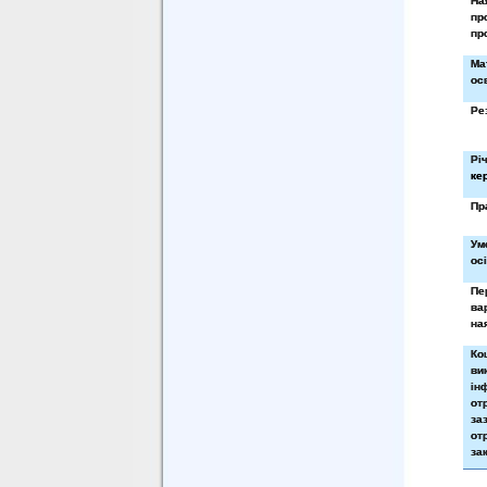
На
пр
пр
Ма
ос
Ре
Рі
ке
Пр
Ум
ос
Пе
ва
на
Ко
ви
ін
от
за
от
за