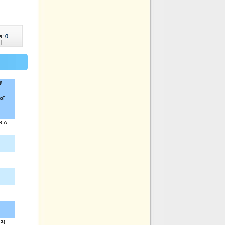
в:
0
|
й
ої
8-А
3)