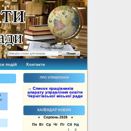
си подій
Контакти
ПРО УПРАВЛІННЯ
→ Список працівників
апарату управління освіти
й
Чернігівської міської ради
ої
КАЛЕНДАР НОВИН
«
Серпень 2026 »
Пн
Вт
Ср
Чт
Пт
Сб
Нд
1
2