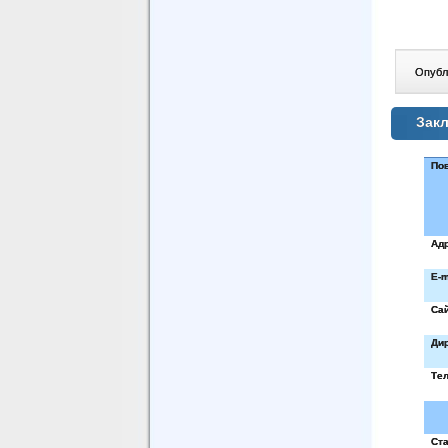
Опублі
Закл
Пов
Ад
E
-
m
Сай
Дир
Те
Ста