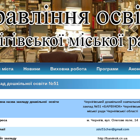
 міста
Новини
Виховна робота
Програми
Анон
ад дошкільної освіти №51
вна назва закладу дошкільної
освіти
Чернігівський дошкільний навчальни
заклад №51 «БАРВІНОК» Чернігівськ
міської ради Чернігівської області
реса
м. Чернігів, вул. Олегове поле, 14
mail
zdo51cher@gmail.com
йт закладу
http://barvinok.cn.ua