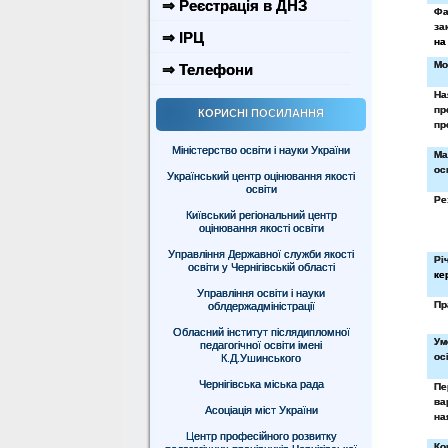
⇒ Реєстрація в ДНЗ
Фа
за
⇒ ІРЦ
на
Мо
⇒ Телефони
На
пр
КОРИСНІ ПОСИЛАННЯ
пр
Міністерство освіти і науки України
Ма
ос
Український центр оцінювання якості
освіти
Ре
Київський регіональний центр
оцінювання якості освіти
Управління Державної служби якості
Рі
освіти у Чернігівській області
ке
Управління освіти і науки
Пр
облдержадміністрації
Обласний інститут післядипломної
Ум
педагогічної освіти імені
ос
К.Д.Ушинського
Чернігівська міська рада
Пе
ва
Асоціація міст України
на
Центр професійного розвитку
Ко