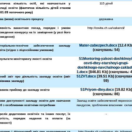
ктична кількість осіб, які навчаються у
115 дітей
кладі освіти (
фактична кількість дітей станом
 01.09 поточного року)
ва (мови) освітнього процесу
державна
явність вакантних посад, порядок і умови
http://osvita.ch.ua/vakancii/
оведення конкурсу на їх заміщення (у разі його
оведення)
Mater-zabezpech.docx
[12.4 Kb
теріально-технічне забезпечення закладу
(cкачувань: 54)
віти (згідно з ліцензійними умовами)
51Montoring-yakost-doshklnoyi
зультати моніторингу якості освіти
osvti-dtey-starshoyi-grupi-
doshklnogo-navchalnogo-zaklad
1.docx
[846.81 Kb] (cкачувань: 4
51ZVT.docx
[39.51 Kb] (cкачуван
чний звіт про діяльність закладу освіти
(звіт
59)
рівника закладу)
51Priyom-dtey.docx
[19.82 Kb]
авила прийому до закладу освіти
(cкачувань: 86)
ови доступності закладу освіти для навчання
Заклад освіти забезпечений перенос
іб з особливими освітніми потребами
пандусом, зробленим власними
сила
релік додаткових освітніх та інших послуг, їх
-
ртість, порядок надання та оплати (за
явності)
шторис і фінансовий звіт про надходження та
http://osvita.ch.ua/dostup_do_informaci