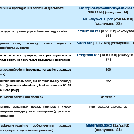
ензії на провадження освітньої діяльності
Lcenzyi-na-vprovadzhennya-osvt-d-t.r
[256.12 Kb] (cкачувань: 76)
603-dlya-ZDO.pdf
[250.66 Kb]
(cкачувань: 83)
Struktura.rar
[8.55 Kb] (cкачува
уктура та органи управління закладу освіти
58)
Kadri.rar
[11.17 Kb] (cкачувань: 
дровий склад закладу освіти згідно з
ензійними умовами
Programi.rar
[14.81 Kb] (cкачува
релік освітніх програм, що реалізуються в
74)
ладі освіти (в тому числі парціальні програми)
ензований обсяг (
проектна потужність закладу
290
іти)
тична кількість осіб, які навчаються у закладі
352
іти (
фактична кількість дітей станом на 01.09
очного року)
а (мови) освітнього процесу
державна
явність вакантних посад, порядок і умови
http://osvita.ch.ua/vakancii/
ведення конкурсу на їх заміщення (у разі його
ведення)
Materalno.docx
[12.92 Kb]
теріально-технічне забезпечення закладу
(cкачувань: 81)
іти (згідно з ліцензійними умовами)