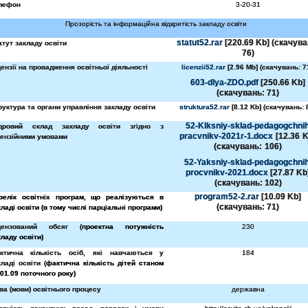
лефон
3-20-31
Прозорість та інформаційна відкритість закладу освіти
statut52.rar
[220.69 Kb] (cкачува
атут закладу освіти
76)
цензії на провадження освітньої діяльності
licenzii52.rar
[2.96 Mb] (cкачувань: 7
603-dlya-ZDO.pdf
[250.66 Kb]
(cкачувань: 71)
руктура та органи управління закладу освіти
struktura52.rar
[8.12 Kb] (cкачувань: 
52-Klksniy-sklad-pedagogchnih
дровий склад закладу освіти згідно з
pracvnikv-2021r-1.docx
[12.36 K
цензійними умовами
(cкачувань: 106)
52-Yaksniy-sklad-pedagogchnih
procvnikv-2021.docx
[27.87 Kb
(cкачувань: 102)
program52-2.rar
[10.09 Kb]
релік освітніх програм, що реалізуються в
(cкачувань: 71)
кладі освіти (в тому числі парціальні програми)
цензований обсяг (
проектна потужність
230
кладу освіти)
ктична кількість осіб, які навчаються у
184
кладі освіти (
фактична кількість дітей станом
 01.09 поточного року)
ва (мови) освітнього процесу
державна