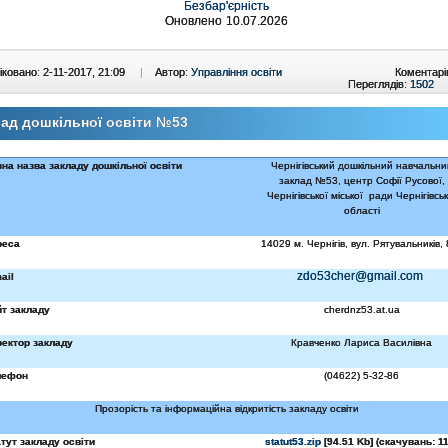
Безбар'єрність
Оновлено 10.07.2026
ковано: 2-11-2017, 21:09
|
Автор:
Управління освіти
Коментарі
Переглядів:
1502
ад дошкільної освіти №53
на назва закладу дошкільної освіти
Чернігівський дошкільний навчальни
заклад №53, центр Софії Русової,
Чернігівської міської
ради Чернігівськ
області
реса
14029 м. Чернігів, вул. Рятувальників, 
zdo53cher@gmail.com
ail
т закладу
cherdnz53.at.ua
ектор закладу
Кравченко Лариса Василівна
лефон
(04622) 5-32-86
Прозорість та інформаційна відкритість закладу освіти
тут закладу освіти
statut53.zip
[94.51 Kb] (cкачувань: 11