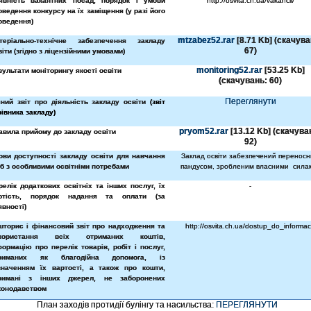
явність вакантних посад, порядок і умови
http://osvita.ch.ua/vakancii/
оведення конкурсу на їх заміщення (у разі його
оведення)
mtzabez52.rar
[8.71 Kb] (cкачува
теріально-технічне забезпечення закладу
67)
віти (згідно з ліцензійними умовами)
monitoring52.rar
[53.25 Kb]
зультати моніторингу якості освіти
(cкачувань: 60)
Переглянути
чний звіт про діяльність закладу освіти
(звіт
рівника закладу)
pryom52.rar
[13.12 Kb] (cкачува
авила прийому до закладу освіти
92)
ови доступності закладу освіти для навчання
Заклад освіти забезпечений перенос
іб з особливими освітніми потребами
пандусом, зробленим власними
сила
релік додаткових освітніх та інших послуг, їх
-
ртість, порядок надання та оплати (за
явності)
шторис і фінансовий звіт про надходження та
http://osvita.ch.ua/dostup_do_informaci
користання всіх отриманих коштів,
формацію про перелік товарів, робіт і послуг,
риманих як благодійна допомога, із
значенням їх вартості, а також про кошти,
римані з інших джерел, не заборонених
конодавством
План заходів протидії булінгу та насильства:
ПЕРЕГЛЯНУТИ