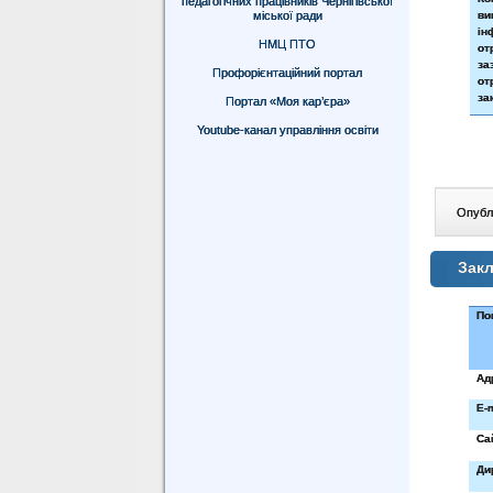
педагогічних працівників Чернігівської
міської ради
в
ін
НМЦ ПТО
о
за
Профорієнтаційний портал
от
за
Портал «Моя кар’єра»
Youtube-канал управління освіти
Опублі
Закл
По
Ад
E-
Са
Ди