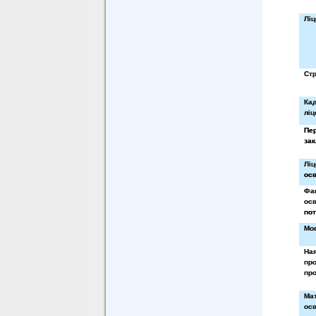
Ліц
Стр
Ка
ліц
Пе
зак
Ліц
осв
Фак
осв
пот
Мов
На
про
про
Ма
осв