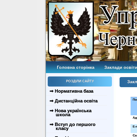
Головна сторінка
Заклади освіти
РОЗДІЛИ САЙТУ
Закл
⇒ Нормативна база
По
⇒ Дистанційна освіта
⇒ Нова українська
школа
Ад
⇒ Вступ до першого
E
-
класу
Са