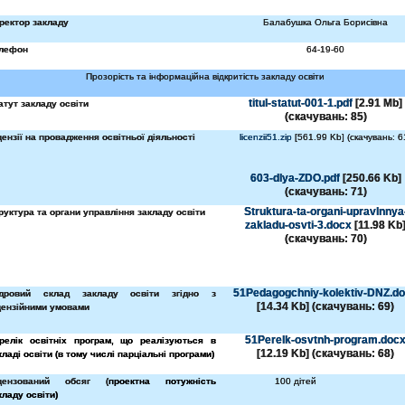
ректор закладу
Балабушка Ольга Борисівна
лефон
64-19-60
Прозорість та інформаційна відкритість закладу освіти
titul-statut-001-1.pdf
[2.91 Mb]
атут закладу освіти
(cкачувань: 85)
цензії на провадження освітньої діяльності
licenzii51.zip
[561.99 Kb] (cкачувань: 6
603-dlya-ZDO.pdf
[250.66 Kb]
(cкачувань: 71)
Struktura-ta-organi-upravlnnya
руктура та органи управління закладу освіти
zakladu-osvti-3.docx
[11.98 Kb
(cкачувань: 70)
51Pedagogchniy-kolektiv-DNZ.d
дровий склад закладу освіти згідно з
[14.34 Kb] (cкачувань: 69)
цензійними умовами
51Perelk-osvtnh-program.doc
релік освітніх програм, що реалізуються в
[12.19 Kb] (cкачувань: 68)
кладі освіти (в тому числі парціальні програми)
цензований обсяг (
проектна потужність
100 дітей
кладу освіти)