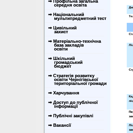
⇒ Профільна загальна
середня освіта
Ди
⇒ Національний
Те
мультипредметний тест
⇒ Цивільний
захист
Ст
⇒ Матеріально-технічна
база закладів
Лі
освіти
⇒ Шкільний
громадський
бюджет
Ст
⇒ Стратегія розвитку
освіти Чернігівської
територіальної громади
⇒ Харчування
Ка
лі
⇒ Доступ до публічної
інформації
Пе
⇒ Публічні закупівлі
за
⇒ Вакансії
Лі
за