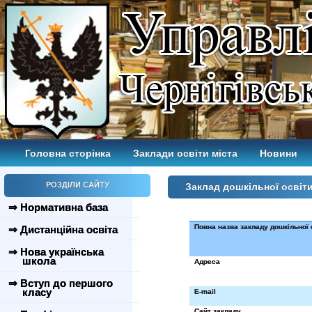
Головна сторінка
Заклади освіти міста
Новини
РОЗДІЛИ САЙТУ
Заклад дошкільної освіт
⇒ Нормативна база
Повна назва закладу дошкільної 
⇒ Дистанційна освіта
⇒ Нова українська
школа
Адреса
⇒ Вступ до першого
класу
E-mail
Сайт закладу