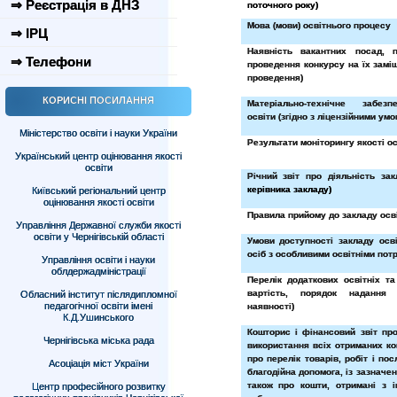
⇒ Реєстрація в ДНЗ
поточного року)
Мова (мови) освітнього процесу
⇒ ІРЦ
Наявність вакантних посад, 
⇒ Телефони
проведення конкурсу на їх заміщ
проведення)
КОРИСНІ ПОСИЛАННЯ
Матеріально-технічне забез
освіти (згідно з ліцензійними ум
Міністерство освіти і науки України
Результати моніторингу якості ос
Український центр оцінювання якості
освіти
Річний звіт про діяльність зак
керівника закладу)
Київський регіональний центр
оцінювання якості освіти
Правила прийому до закладу осв
Управління Державної служби якості
освіти у Чернігівській області
Умови доступності закладу осв
осіб з особливими освітніми пот
Управління освіти і науки
облдержадміністрації
Перелік додаткових освітніх та
вартість, порядок надання
Обласний інститут післядипломної
педагогічної освіти імені
наявності)
К.Д.Ушинського
Кошторис і фінансовий звіт пр
Чернігівська міська рада
використання всіх отриманих ко
про перелік товарів, робіт і пос
Асоціація міст України
благодійна допомога, із зазначен
також про кошти, отримані з 
Центр професійного розвитку