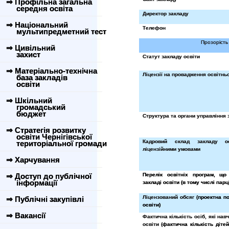
⇒ Профільна загальна
середня освіта
Директор закладу
⇒ Національний
Телефон
мультипредметний тест
Прозорість 
⇒ Цивільний
захист
Статут закладу освіти
⇒ Матеріально-технічна
Ліцензії на провадження освітньо
база закладів
освіти
⇒ Шкільний
громадський
бюджет
Структура та органи управління 
⇒ Стратегія розвитку
освіти Чернігівської
Кадровий склад закладу о
територіальної громади
ліцензійними умовами
⇒ Харчування
⇒ Доступ до публічної
Перелік освітніх програм, що
інформації
закладі освіти (в тому числі парц
Ліцензований обсяг (
проектна п
⇒ Публічні закупівлі
освіти)
⇒ Вакансії
Фактична кількість осіб, які нав
освіти (
фактична кількість діте