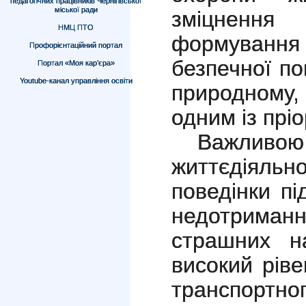
педагогічних працівників Чернігівської
міської ради
зміцнення
НМЦ ПТО
формування 
Профорієнтаційний портал
безпечної по
Портал «Моя кар’єра»
Youtube-канал управління освіти
природному, 
одним із прі
Важливою
життєдіяльн
поведінки пі
недотриманн
страшних на
високий рів
транспортн