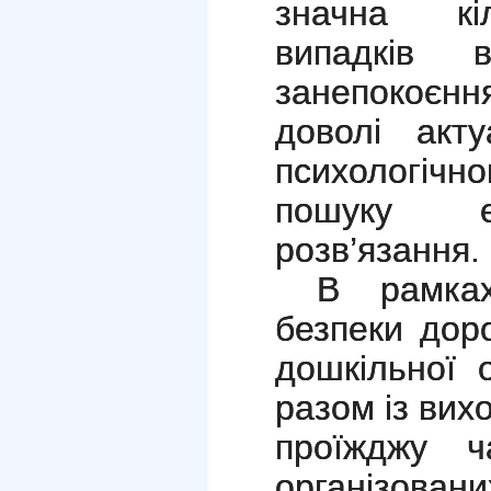
значна кіл
випадків в
занепокоє
доволі акт
психологічн
пошуку е
розв’язання.
В рамка
безпеки дор
дошкільної 
разом із ви
проїжджу ч
організован