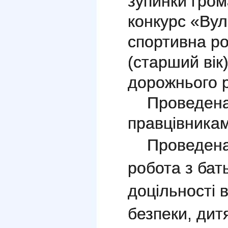
зупинки гром
конкурс «Вул
спортивна р
(старший вік
дорожнього р
Проведена
правцівникам
Проведена
робота з бат
доцільності 
безпеки, дит