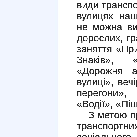
види трансп
вулицях наш
не можна ви
дорослих, гр
заняття «При
Знаків», «
«Дорожня а
вулиці», веч
перегони», 
«Водії», «Пі
З метою п
транспортн
соціального