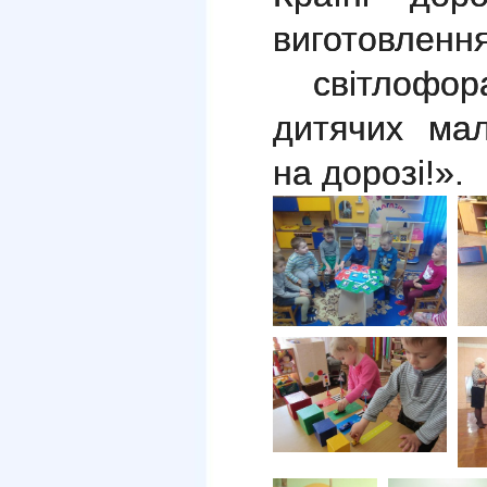
виготовленн
світлофора
дитячих ма
на дорозі!».