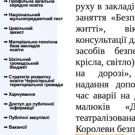
⇒ Профільна загальна
руху в заклад
середня освіта
⇒ Національний
заняття «Безп
мультипредметний тест
житті», ві
⇒ Цивільний
захист
консультації 
⇒ Матеріально-технічна
база закладів
засобів без
освіти
⇒ Шкільний
крісла, світло
громадський
бюджет
на дорозі»
⇒ Стратегія розвитку
освіти Чернігівської
надання доп
територіальної громади
час аварії на
⇒ Харчування
⇒ Доступ до публічної
малюків «Д
інформації
театралізова
⇒ Публічні закупівлі
Королеви безп
⇒ Вакансії