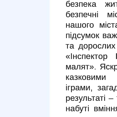
безпека жи
безпечні м
нашого міс
підсумок важ
та дорослих
«Інспектор
малят». Яскр
казковими
іграми, заг
результаті – 
набуті вмін