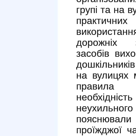
групі та на в
практич
використанн
дорожніх з
засобів вих
дошкільників
на вулицях 
правила 
необхідні
неухильн
пояснювали 
проїжджої ча