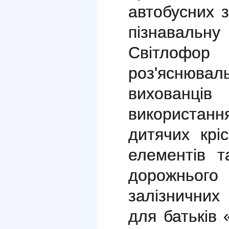
автобусних з
пізнавальну
Світлоф
роз'яснювал
вихованці
використан
дитячих крі
елементів 
дорожнього
залізничних
для батьків 