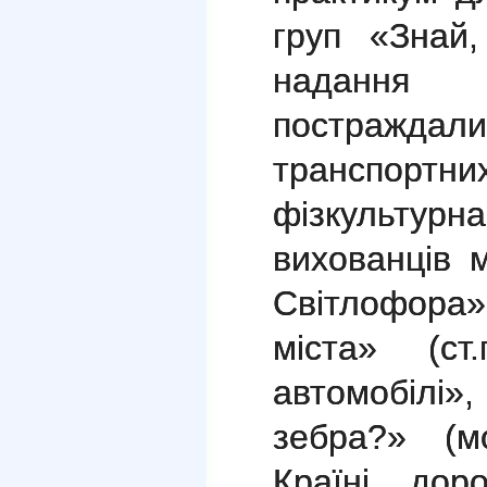
груп «Знай,
надання 
постражд
транспо
фізкульт
вихованців 
Світлофора»
міста» (ст.
автомобіл
зебра?» (мо
Країні доро