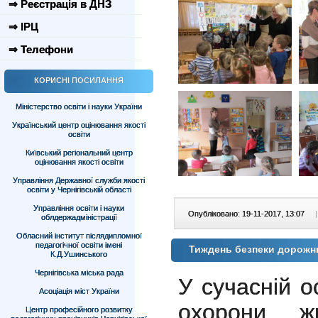
⇒ Реєстрація в ДНЗ
⇒ ІРЦ
⇒ Телефони
КОРИСНІ ПОСИЛАННЯ
Міністерство освіти і науки України
Український центр оцінювання якості
освіти
Київський регіональний центр
оцінювання якості освіти
Управління Державної служби якості
освіти у Чернігівській області
Управління освіти і науки
Опубліковано: 19-11-2017, 13:07
|
облдержадміністрації
Обласний інститут післядипломної
педагогічної освіти імені
Тиждень безпеки дорожнь
К.Д.Ушинського
Чернігівська міська рада
У сучасній о
Асоціація міст України
охорони ж
Центр професійного розвитку