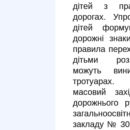
дітей з пр
дорогах. Уп
дітей форм
дорожні знак
правила перех
дітьми розг
можуть вин
тротуарах. 
масовий зах
дорожнього р
загальноос
закладу № 30