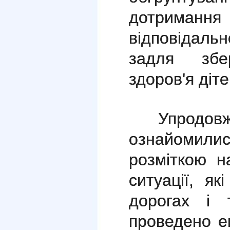
дотриман
відповідальн
задля збе
здоров'я діте
Упродов
ознайоми
розміткою н
ситуації, я
дорогах і 
проведено ек