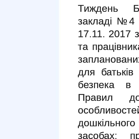
Тиждень Б
закладі №4 
17.11. 2017 
та працівни
запланованих
для батьків
безпека в 
Правил до
особливост
дошкільного
засобах; п