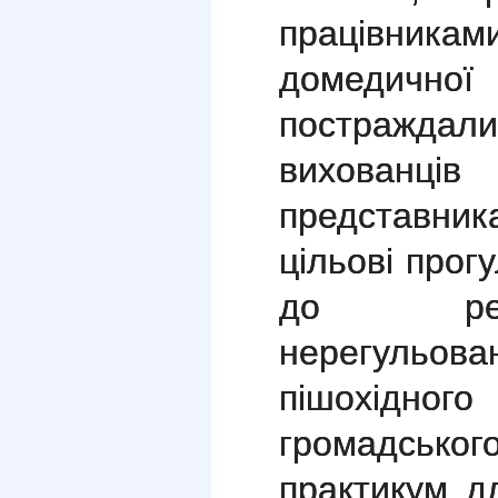
працівни
домеди
постражда
вихованці
представника
цільові прог
до рег
нерегульо
пішохідног
громадськог
практикум д