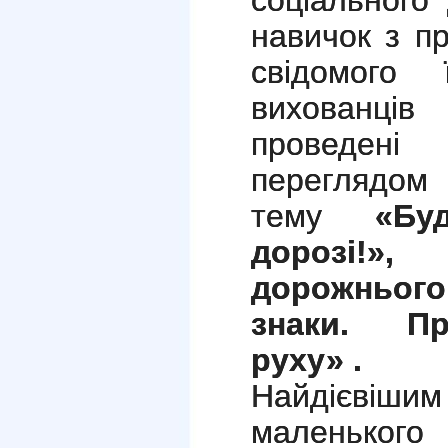
навичок з п
свідомого
вихованців
проведені
переглядом 
тему
«Бу
дорозі!»
дорожнього
знаки. Пр
руху» .
Найдієвіши
маленького