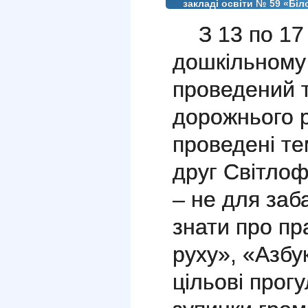
закладі освіти № 59 «Біл
З 13 по 17
дошкільному 
проведений 
дорожнього р
проведені те
друг Світло
– не для заб
знати про п
руху», «Азбу
цільові прог