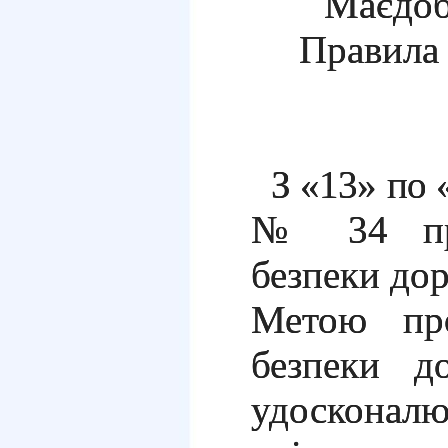
Має
доб
Правила 
З «13» по «
№ 34 про
безпеки до
Метою про
безпеки д
удосконал