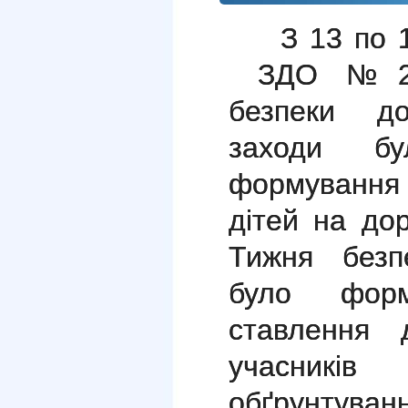
З 13 по 
ЗДО №27 
безпеки до
заходи бу
формування
дітей на дор
Тижня безп
було форм
ставлення 
учасників
обґрунту