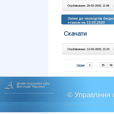
Опубліковано: 20-03-2020, 11:48
|
Зміни до паспортів бюдж
станом на 13.03.2020
Скачати
Опубліковано: 13-03-2020, 15:24
|
Назад
1
...
25
26
Дизайн та розробка сайту
Веб-студія "Паутинка"
© Управління о