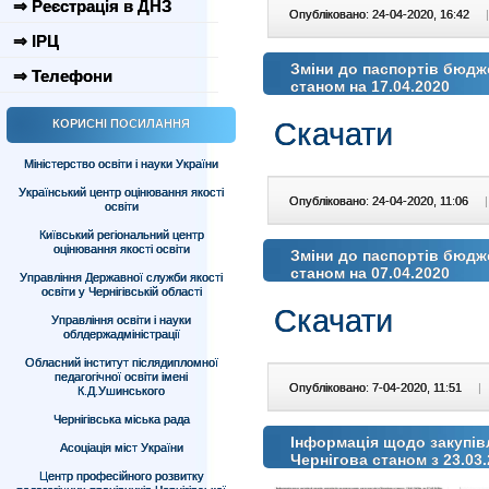
⇒ Реєстрація в ДНЗ
Опубліковано: 24-04-2020, 16:42
|
⇒ ІРЦ
Зміни до паспортів бюдж
⇒ Телефони
станом на 17.04.2020
Скачати
КОРИСНІ ПОСИЛАННЯ
Міністерство освіти і науки України
Український центр оцінювання якості
Опубліковано: 24-04-2020, 11:06
|
освіти
Київський регіональний центр
оцінювання якості освіти
Зміни до паспортів бюдж
станом на 07.04.2020
Управління Державної служби якості
освіти у Чернігівській області
Скачати
Управління освіти і науки
облдержадміністрації
Обласний інститут післядипломної
педагогічної освіти імені
Опубліковано: 7-04-2020, 11:51
|
К.Д.Ушинського
Чернігівська міська рада
Інформація щодо закупівл
Асоціація міст України
Чернігова станом з 23.03.
Центр професійного розвитку