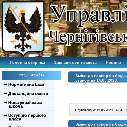
Головна сторінка
Заклади освіти міста
Новини
РОЗДІЛИ САЙТУ
Зміни до паспортів бюдж
станом на 14.05.2020
⇒ Нормативна база
⇒ Дистанційна освіта
⇒ Нова українська
школа
Опубліковано: 19-05-2020, 14:54
|
⇒ Вступ до першого
класу
Зміни до паспортів бюдж