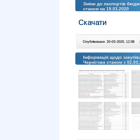
Зміни до паспортів бюдж
станом на 19.03.2020
Скачати
Опубліковано: 20-03-2020, 12:08
|
Інформація щодо закупівл
Чернігова станом з 02.03.