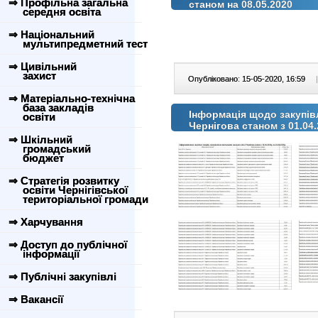
⇒ Профільна загальна
станом на 08.05.2020
середня освіта
⇒ Національний
мультипредметний тест
⇒ Цивільний
захист
Опубліковано: 15-05-2020, 16:59
|
⇒ Матеріально-технічна
база закладів
Інформація щодо закупівл
освіти
Чернігова станом з 01.04.
⇒ Шкільний
громадський
бюджет
⇒ Стратегія розвитку
освіти Чернігівської
територіальної громади
⇒ Харчування
⇒ Доступ до публічної
інформації
⇒ Публічні закупівлі
⇒ Вакансії