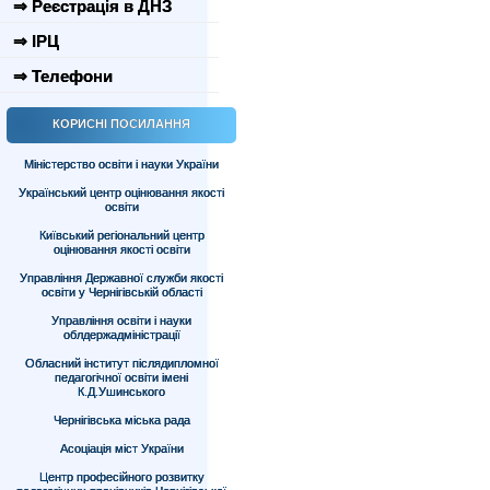
⇒ Реєстрація в ДНЗ
⇒ ІРЦ
⇒ Телефони
КОРИСНІ ПОСИЛАННЯ
Міністерство освіти і науки України
Український центр оцінювання якості
освіти
Київський регіональний центр
оцінювання якості освіти
Управління Державної служби якості
освіти у Чернігівській області
Управління освіти і науки
облдержадміністрації
Обласний інститут післядипломної
педагогічної освіти імені
К.Д.Ушинського
Чернігівська міська рада
Асоціація міст України
Центр професійного розвитку