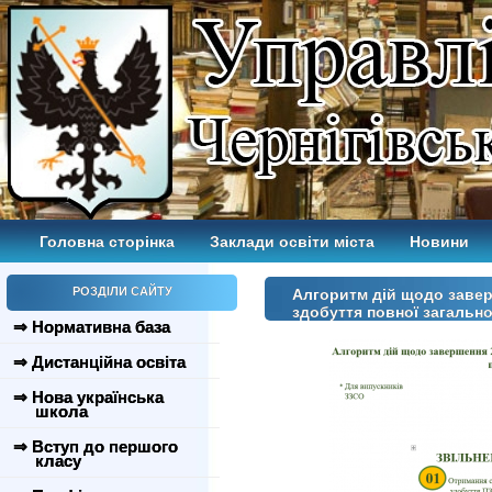
Головна сторінка
Заклади освіти міста
Новини
РОЗДІЛИ САЙТУ
Алгоритм дій щодо завер
здобуття повної загально
⇒ Нормативна база
⇒ Дистанційна освіта
⇒ Нова українська
школа
⇒ Вступ до першого
класу