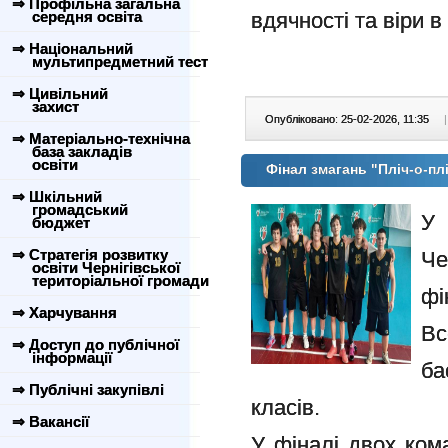
⇒ Профільна загальна
середня освіта
вдячності та віри в
⇒ Національний
мультипредметний тест
⇒ Цивільний
захист
Опубліковано: 25-02-2026, 11:35
|
⇒ Матеріально-технічна
база закладів
освіти
Фінал змагань "Пліч-о-плі
⇒ Шкільний
громадський
У
бюджет
⇒ Стратегія розвитку
Че
освіти Чернігівської
територіальної громади
ф
⇒ Харчування
Вс
⇒ Доступ до публічної
інформації
ба
⇒ Публічні закупівлі
класів.
⇒ Вакансії
У фіналі двох кома