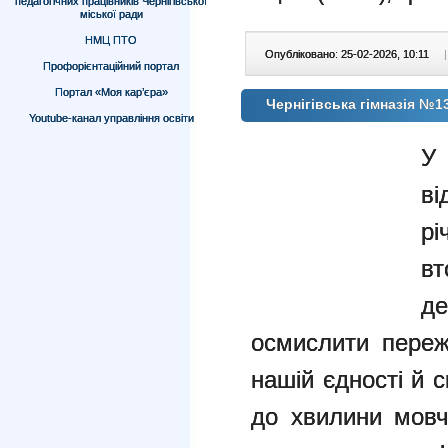
педагогічних працівників Чернігівської
міської ради
НМЦ ПТО
Опубліковано: 25-02-2026, 10:11
|
Профорієнтаційний портал
Портал «Моя кар’єра»
Чернігівська гімназія №1
Youtube-канал управління освіти
У 
ві
р
вт
де
осмислити переж
нашій єдності й с
до хвилини мов