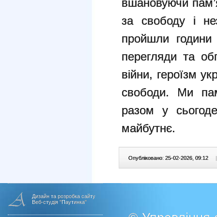
вшановуючи пам’я
за свободу і не
пройшли години 
перегляди та обг
війни, героїзм ук
свободи. Ми па
разом у сьогод
майбутнє.
Опубліковано: 25-02-2026, 09:12
|
Дизайн та розробка сайту
Веб-студія "Паутинка"