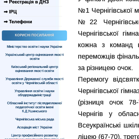
⇒ Реєстрація в ДНЗ
№1 Чернігівської м
⇒ ІРЦ
№22 Чернігівсько
⇒ Телефони
Чернігівської гімна
КОРИСНІ ПОСИЛАННЯ
кожна з команд 
Міністерство освіти і науки України
переможців фіналь
Український центр оцінювання якості
освіти
за різницею очок.
Київський регіональний центр
оцінювання якості освіти
Перемогу відсвят
Управління Державної служби якості
освіти у Чернігівській області
Чернігівської гімна
Управління освіти і науки
облдержадміністрації
(різниця очок 78
Обласний інститут післядипломної
педагогічної освіти імені
К.Д.Ушинського
Чернігів у облас
Чернігівська міська рада
Всеукраїнські шкіл
Асоціація міст України
ліцею (67-70), третє
Центр професійного розвитку