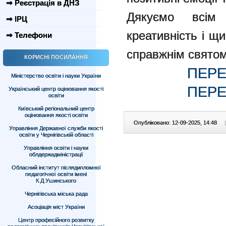
⇒ Реєстрація в ДНЗ
Дякуємо всім 
⇒ ІРЦ
креативність і щ
⇒ Телефони
справжнім святом
КОРИСНІ ПОСИЛАННЯ
ПЕРЕ
Міністерство освіти і науки України
ПЕРЕ
Український центр оцінювання якості
освіти
Київський регіональний центр
оцінювання якості освіти
Опубліковано: 12-09-2025, 14:48
|
Управління Державної служби якості
освіти у Чернігівській області
Управління освіти і науки
облдержадміністрації
Обласний інститут післядипломної
педагогічної освіти імені
К.Д.Ушинського
Чернігівська міська рада
Асоціація міст України
Центр професійного розвитку