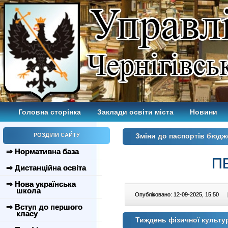
Головна сторінка
Заклади освіти міста
Новини
РОЗДІЛИ САЙТУ
Зміни до паспортів бюдж
⇒ Нормативна база
П
⇒ Дистанційна освіта
⇒ Нова українська
школа
Опубліковано: 12-09-2025, 15:50
|
⇒ Вступ до першого
класу
Тиждень фізичної культур