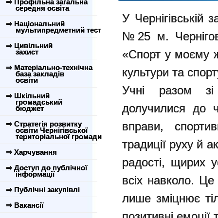
⇒ Профільна загальна
середня освіта
У Чернігівській з
⇒ Національний
мультипредметний тест
№25 м. Чернігов
⇒ Цивільний
захист
«Спорт у моєму ж
⇒ Матеріально-технічна
культури та спорт
база закладів
освіти
Учні разом зі
⇒ Шкільний
громадський
долучилися до ч
бюджет
⇒ Стратегія розвитку
вправи, спортив
освіти Чернігівської
територіальної громади
традиції руху й а
⇒ Харчування
радості, щирих у
⇒ Доступ до публічної
інформації
всіх навколо. Це
⇒ Публічні закупівлі
лише зміцнює тіл
⇒ Вакансії
позитивні емоції 