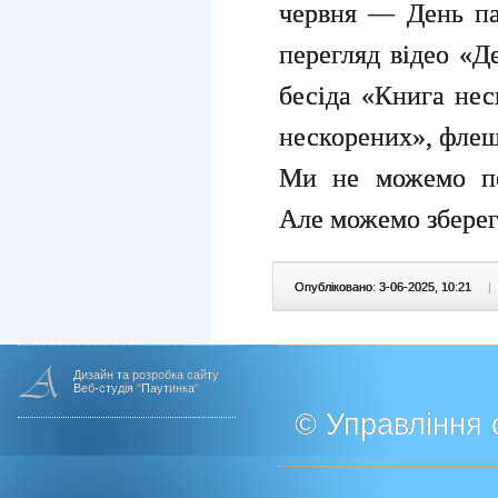
червня — День пам
перегляд відео «Д
бесіда «Книга нес
нескорених», флеш
Ми не можемо по
Але можемо зберег
Опубліковано: 3-06-2025, 10:21
|
Дизайн та розробка сайту
Веб-студія "Паутинка"
© Управління о