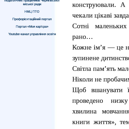
педагогічних працівників Чернігівської
конструювали. А
міської ради
НМЦ ПТО
чекали цікаві завд
Профорієнтаційний портал
Сотні маленьких
Портал «Моя кар’єра»
Youtube-канал управління освіти
рано…
Кожне ім’я — це не
зупинене дитинств
Світла пам’ять ма
Ніколи не пробачи
Щоб вшанувати ї
проведено низку
хвилина мовчання
книги життя», тем