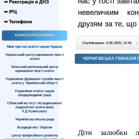
нас у гості заві
⇒ Реєстрація в ДНЗ
невеличким кон
⇒ ІРЦ
⇒ Телефони
друзям за те, що 
КОРИСНІ ПОСИЛАННЯ
Опубліковано: 3-06-2025, 14:45
|
Міністерство освіти і науки України
Український центр оцінювання якості
ЧЕРНІГІВСЬКА ГІМНАЗІЯ 
освіти
Київський регіональний центр
оцінювання якості освіти
Управління Державної служби якості
освіти у Чернігівській області
Управління освіти і науки
облдержадміністрації
Обласний інститут післядипломної
педагогічної освіти імені
К.Д.Ушинського
Чернігівська міська рада
Асоціація міст України
Діти залюбки л
Центр професійного розвитку