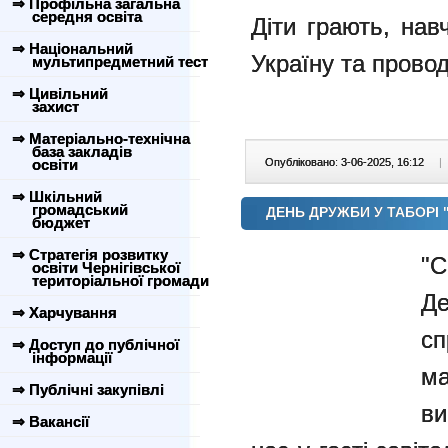
⇒ Профільна загальна
середня освіта
Діти грають, нав
⇒ Національний
Україну та провод
мультипредметний тест
⇒ Цивільний
захист
⇒ Матеріально-технічна
база закладів
освіти
Опубліковано: 3-06-2025, 16:12
|
⇒ Шкільний
громадський
ДЕНЬ ДРУЖБИ У ТАБОРІ 
бюджет
⇒ Стратегія розвитку
"С
освіти Чернігівської
територіальної громади
Д
⇒ Харчування
с
⇒ Доступ до публічної
інформації
м
⇒ Публічні закупівлі
ви
⇒ Вакансії