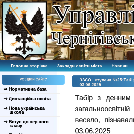
Головна сторінка
Заклади освіти міста
Новини
РОЗДІЛИ САЙТУ
ЗЗСО І ступеня №25:Табі
03.06.2025
⇒ Нормативна база
Табір з денним 
⇒ Дистанційна освіта
загальноосвітн
⇒ Нова українська
школа
весело, пізнава
⇒ Вступ до першого
класу
03.06.2025