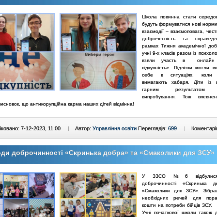
Школа повинна стати середо
будуть формуватися нові норми
взаємодії – взаємоповага, честь 
доброчесність та справедл
рамках Тижня академічної доб
учні 9-х класів разом із психо
взяли участь в онлайн
підкупність». Підлітки могли 
себе в ситуаціях, коли 
вимагають хабаря. Діти із ц
гарним результатом 
випробування. Тож впевн
исновок, що антикорупційна карма наших дітей відмінна!
ковано: 7-12-2023, 11:00
|
Автор:
Управління освіти
Переглядів:
699
|
Коментарі
ди доброчинності «Скринька добра» та «Смаколики для ЗСУ»
У ЗЗСО №6 відбулися
доброчинності «Скринька 
«Смаколики для
ЗСУ». Зібра
необхідних речей для пор
кошти на потреби бійців ЗСУ.
Учні початкової школи також 