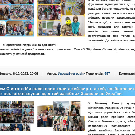
ґрунтовно підготувалися до ц
надбали багато подарунків, які
уже доставлені за призначенн
зібрати, провели загальношкі
"Тепло в дії", в рамках якої з
речі, продукти для гарячих
напоїв, виготовили окопні
потурбувалися про тепло 
захисників. Дитячі малюнки теж 
 - енергетикою підтримки та вдячності.
аших воїнів і в день їхнього свята, і повсякчас. Спасибі Збройним Силам України за те,
жливість учитися й працювати.
ковано: 6-12-2023, 20:06
|
Автор:
Управління освіти
Переглядів:
657
|
Коментарі
ем Святого Миколая привітали дітей-сиріт, дітей, позбавлених
ківського піклування, дітей загиблих Захисників України
У Міському Палаці культ
Вячеслава Радченка 06 грудня 
підтримки управління освіти Че
міської ради пройшло свя
Святого Миколая для дітей-сир
позбавлених батьківського п
дітей загиблих Захисників Ук
здобувають освіту в закладах