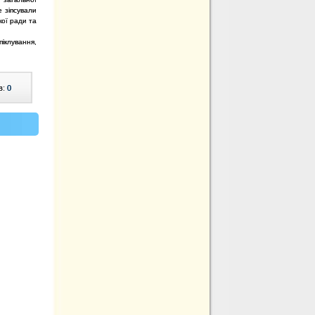
е зіпсували
кої ради та
піклування,
в:
0