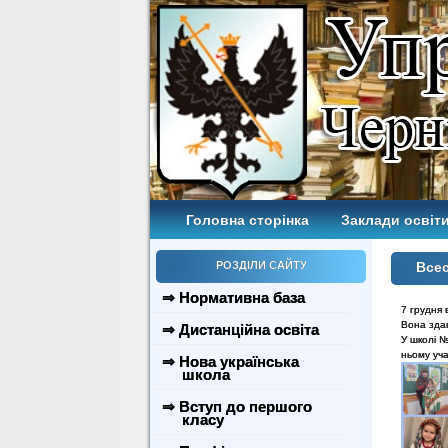
Головна сторінка
Заклади освіти
РОЗДІЛИ САЙТУ
Всес
⇒ Нормативна база
7 грудня 
Вона зда
⇒ Дистанційна освіта
У школі №
ньому уча
⇒ Нова українська
школа
⇒ Вступ до першого
класу