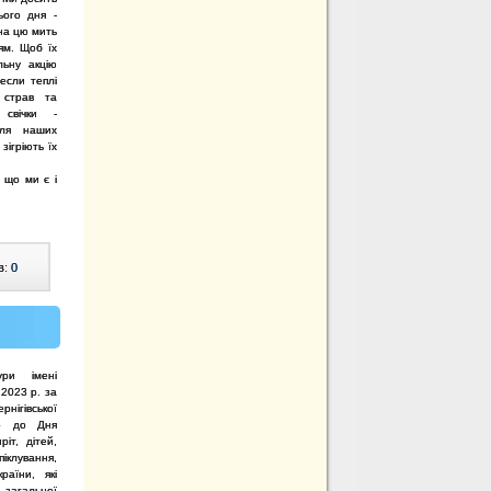
ього дня -
 на цю мить
ям. Щоб їх
льну акцію
несли теплі
 страв та
 свічки -
для наших
зігріють їх
 що ми є і
в:
0
ури імені
2023 р. за
рнігівської
то до Дня
іт, дітей,
іклування,
раїни, які
 загальної