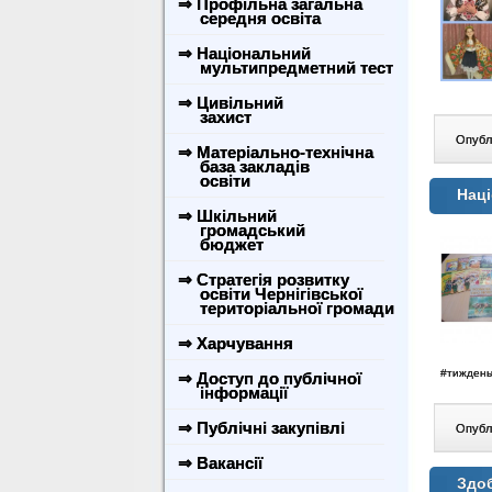
⇒ Профільна загальна
середня освіта
⇒ Національний
мультипредметний тест
⇒ Цивільний
захист
Опублі
⇒ Матеріально-технічна
база закладів
освіти
Наці
⇒ Шкільний
громадський
бюджет
⇒ Стратегія розвитку
освіти Чернігівської
територіальної громади
⇒ Харчування
#тиждень
⇒ Доступ до публічної
інформації
⇒ Публічні закупівлі
Опублі
⇒ Вакансії
Здоб