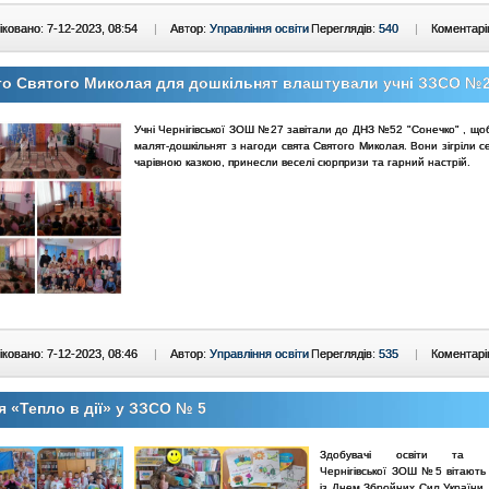
ковано: 7-12-2023, 08:54
|
Автор:
Управління освіти
Переглядів:
540
|
Коментарі
то Святого Миколая для дошкільнят влаштували учні ЗЗСО №
Учні Чернігівської ЗОШ №27 завітали до ДНЗ №52 "Сонечко" , щоб
малят-дошкільнят з нагоди свята Святого Миколая. Вони зігріли 
чарівною казкою, принесли веселі сюрпризи та гарний настрій.
ковано: 7-12-2023, 08:46
|
Автор:
Управління освіти
Переглядів:
535
|
Коментарі
я «Тепло в дії» у ЗЗСО № 5
Здобувачі освіти та пр
Чернігівської ЗОШ №5 вітають 
із Днем Збройних Сил України.