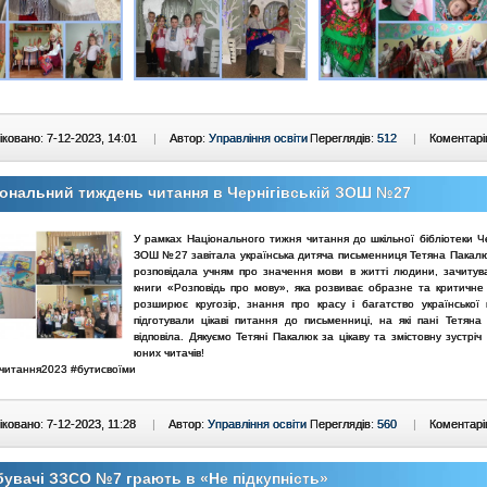
ковано: 7-12-2023, 14:01
|
Автор:
Управління освіти
Переглядів:
512
|
Коментарі
ональний тиждень читання в Чернігівській ЗОШ №27
У рамках Національного тижня читання до шкільної бібліотеки Че
ЗОШ №27 завітала українська дитяча письменниця Тетяна Пакалю
розповідала учням про значення мови в житті людини, зачитув
книги «Розповідь про мову», яка розвиває образне та критичне
розширює кругозір, знання про красу і багатство української 
підготували цікаві питання до письменниці, на які пані Тетяна 
відповіла. Дякуємо Тетяні Пакалюк за цікаву та змістовну зустрі
юних читачів!
читання2023 #бутисвоїми
ковано: 7-12-2023, 11:28
|
Автор:
Управління освіти
Переглядів:
560
|
Коментарі
увачі ЗЗСО №7 грають в «Не підкупність»