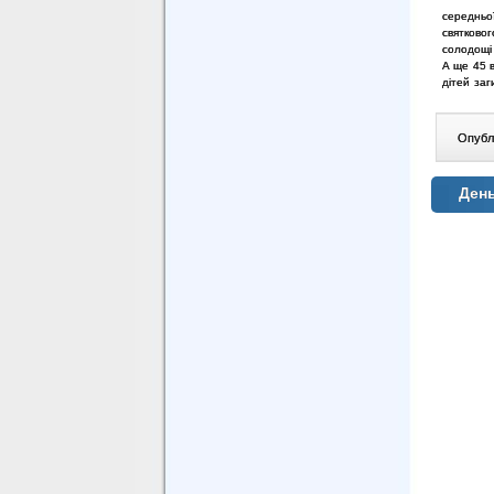
середньої
святковог
солодощі 
А ще 45 в
дітей заг
Опублі
День