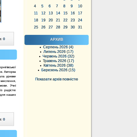
4
5
6
7
8
9
10
11
12
13
14
15
16
17
18
19
20
21
22
23
24
25
26
27
28
29
30
31
в:
0
АРХИВ
Серпень 2026 (4)
Липень 2026 (17)
Червень 2026 (32)
Травень 2026 (17)
Квітень 2026 (38)
рнігівської
Березень 2026 (15)
к. Авторка
ала уривки
Показати архів повністю
 мислення,
мови. Учні
із радістю
ч для наших
в:
0