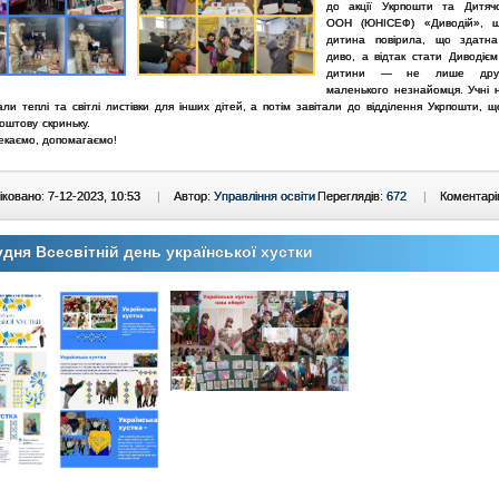
до акції Укрпошти та Дитяч
ООН
(ЮНІСЕФ) «Диводій», 
дитина повірила, що здатна
диво, а відтак
стати Диводієм
дитини — не лише дру
маленького незнайомця. Учні
ли теплі та світлі листівки для інших дітей, а потім завітали до
відділення Укрпошти, щ
оштову скриньку.
чекаємо, допомагаємо!
ковано: 7-12-2023, 10:53
|
Автор:
Управління освіти
Переглядів:
672
|
Коментарі
удня Всесвітній день української хустки