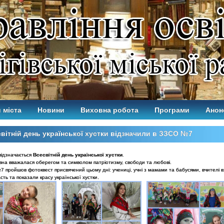
 міста
Новини
Виховна робота
Програми
Анон
вітній день української хустки відзначили в ЗЗСО №7
відзначається
Всесвітній день української хустки
.
вна вважалася оберегом та символом патріотизму, свободи та любові.
7 пройшов фотоквест присвячений цьому дні: учениці, учні з мамами та бабусями, вчителі в
.
сть та показали красу української хустки