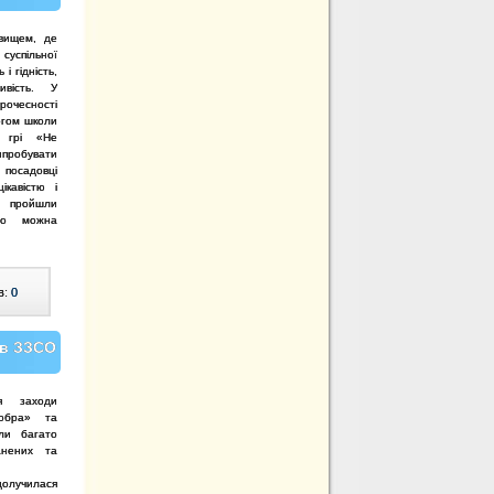
вищем, де
 суспільної
і гідність,
ивість. У
рочесності
логом школи
 грі «Не
випробувати
посадовці
ікавістю і
пройшли
ено можна
в:
0
 в ЗЗСО
 заходи
добра» та
ли багато
анених та
долучилася