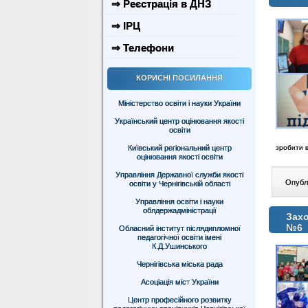
⇒ Реєстрація в ДНЗ
⇒ ІРЦ
⇒ Телефони
КОРИСНІ ПОСИЛАННЯ
Міністерство освіти і науки України
Український центр оцінювання якості
освіти
Київський регіональний центр
зробити в
оцінювання якості освіти
Управління Державної служби якості
Опублі
освіти у Чернігівській області
Управління освіти і науки
облдержадміністрації
Захо
№6
Обласний інститут післядипломної
педагогічної освіти імені
К.Д.Ушинського
Чернігівська міська рада
Асоціація міст України
Центр професійного розвитку