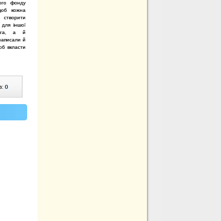
ого фонду
щоб кожна
 створити
 для іншої
га, а й
написали й
об вкласти
в:
0