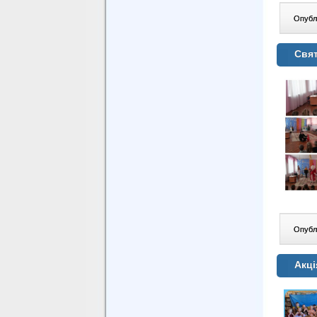
Опублі
Свя
Опублі
Акці