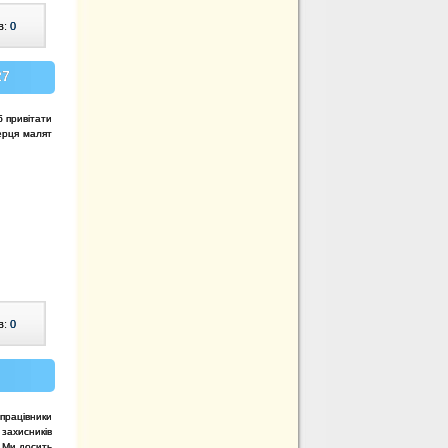
в:
0
27
 привітати
серця малят
в:
0
ацівники
захисників
 Ми досить