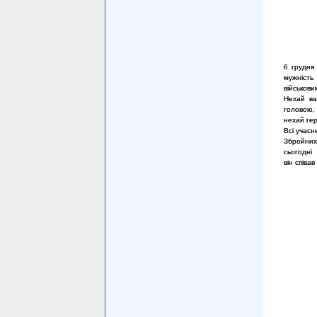
6 грудня
мужність
військови
Нехай ва
головою, 
нехай ге
Всі учасн
Збройних
сьогодні 
він співа