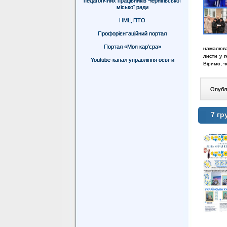
педагогічних працівників Чернігівської
міської ради
НМЦ ПТО
Профорієнтаційний портал
Портал «Моя кар’єра»
намалюва
листи у п
Youtube-канал управління освіти
Віримо, 
Опублі
7 гр