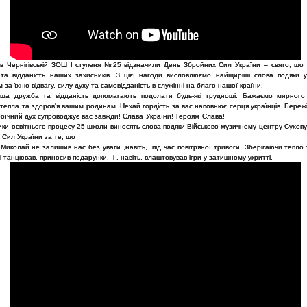
 в Чернігівській ЗОШ І ступеня №25 відзначили День Збройних Сил України – свято, що 
 та відданість наших захисників. З цієї нагоди висловлюємо найщиріші слова подяки у
м за їхню відвагу, силу духу та самовідданість в служінні на благо нашої країни.
ша дружба та відданість допомагають подолати будь-які труднощі. Бажаємо мирног
тепла та здоров'я вашим родинам. Нехай гордість за вас наповнює серця українців. Береж
роїчний дух супроводжує вас завжди!
Слава України!
Героям Слава!
ики освітнього процесу 25 школи виносять слова подяки Військово-музичному центру Сухопу
 Сил України за те, що
Миколай не залишив нас без уваги ,навіть, під час повітряної тривоги. Зберігаючи тепло 
в і танцював, приносив подарунки, і , навіть, влаштовував ігри у затишному укритті.