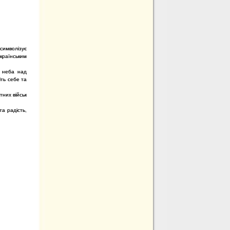
символізує
країнським
о неба над
іть себе та
тних військ
та радість,