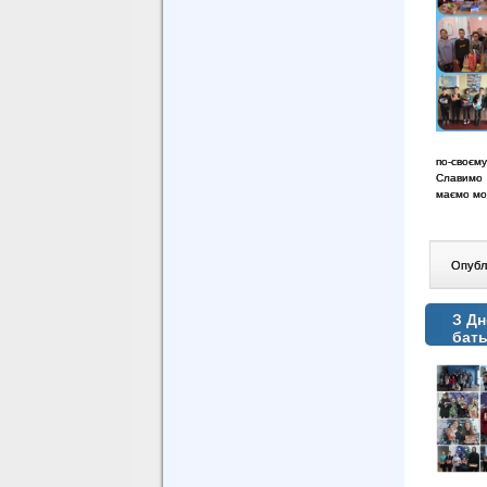
по-своєму
Славимо н
маємо мо
Опублі
З Дн
бать