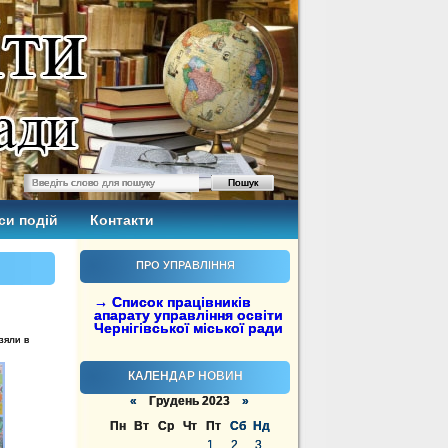
си подій
Контакти
ПРО УПРАВЛІННЯ
→ Список працівників
апарату управління освіти
Чернігівської міської ради
зяли в
КАЛЕНДАР НОВИН
«
Грудень 2023
»
Пн
Вт
Ср
Чт
Пт
Сб
Нд
1
2
3