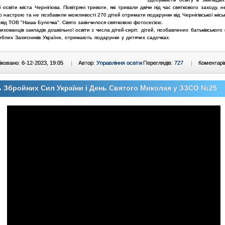
 освіти міста Чернігіова. Повітряні тривоги, які тривали двічи під час святкового заходу, н
о настрою та не позбавили можливості 270 дітей отримати подарунки від Чернігівської місь
від ТОВ "Наша Булочка". Свято закінчилося святковою фотосесією.
ихованців закладів дошкільної освіти з числа
дітей-сиріт, дітей, позбавлених батьківського 
иблих Захисників України, отримають подарунки у дитячих садочках.
ковано: 6-12-2023, 19:05
|
Автор:
Управління освіти
Переглядів:
727
|
Коментарі
 Збройних Сил України і День Святого Миколая у ЗЗСО №25