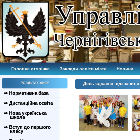
Головна сторінка
Заклади освіти міста
Новини
РОЗДІЛИ САЙТУ
День єднання відзначил
⇒ Нормативна база
⇒ Дистанційна освіта
⇒ Нова українська
школа
⇒ Вступ до першого
класу