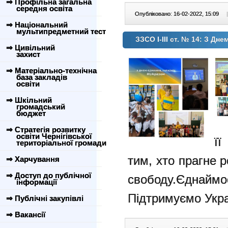
⇒ Профільна загальна
середня освіта
Опубліковано: 16-02-2022, 15:09
|
⇒ Національний
мультипредметний тест
ЗЗСО І-ІІІ ст. № 14: З Дне
⇒ Цивільний
захист
⇒ Матеріально-технічна
база закладів
освіти
⇒ Шкільний
громадський
бюджет
⇒ Стратегія розвитку
освіти Чернігівської
її
територіальної громади
тим, хто прагне 
⇒ Харчування
⇒ Доступ до публічної
свободу.Єднаймо
інформації
Підтримуємо Укра
⇒ Публічні закупівлі
⇒ Вакансії