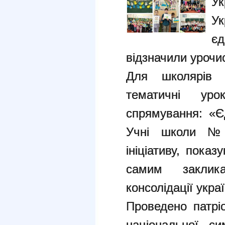
У
У
єд
відзначили урочис
Для школярів 
тематичні урок
спрямування: «Є
Учні школи №
ініціативу, пока
самим заклик
консолідації укра
Проведено патрі
національної с