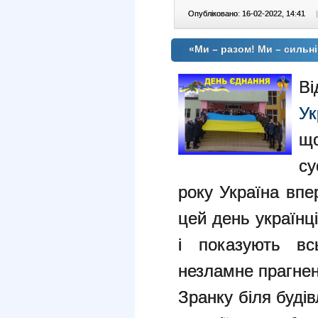
Опубліковано: 16-02-2022, 14:41
|
«Ми – разом! Ми – сильні
Ві
Ук
що
су
року Україна впе
цей день українц
і показують вс
незламне прагнен
Зранку біля будів