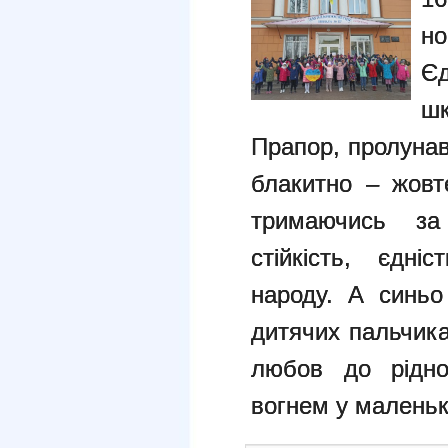
н
Єд
ш
Прапор, пролунав
блакитно – жовт
тримаючись за
стійкість, єдні
народу. А синьо
дитячих пальчика
любов до рідно
вогнем у маленьк