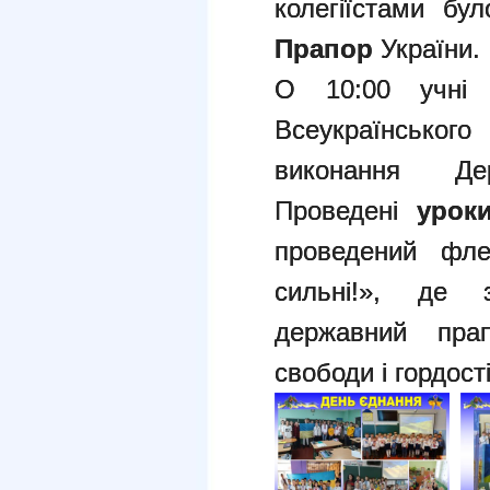
колегіїстами бул
Прапор
України.
О 10:00 учні 
Всеукраїн
виконання Де
Проведені
урок
проведений ф
сильні!», де з
державний пра
свободи і гордост