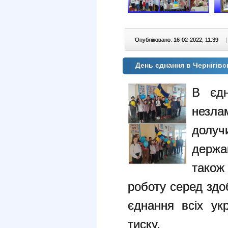
Опубліковано: 16-02-2022, 11:39
|
День єднання в Чернігів
В єдн
незла
долуч
держа
тако
роботу серед здо
єднання всіх ук
тиску.