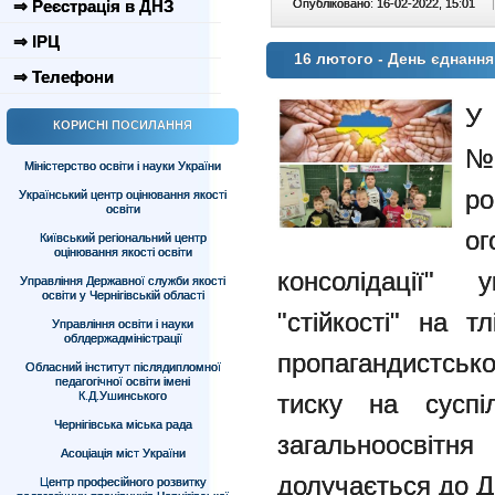
Опубліковано: 16-02-2022, 15:01
|
⇒ Реєстрація в ДНЗ
⇒ ІРЦ
16 лютого - День єднання
⇒ Телефони
У
КОРИСНІ ПОСИЛАННЯ
№
Міністерство освіти і науки України
ро
Український центр оцінювання якості
освіти
о
Київський регіональний центр
оцінювання якості освіти
консолідації" 
Управління Державної служби якості
освіти у Чернігівській області
"стійкості" на т
Управління освіти і науки
облдержадміністрації
пропагандистсько
Обласний інститут післядипломної
педагогічної освіти імені
тиску на суспіл
К.Д.Ушинського
Чернігівська міська рада
загальноосвіт
Асоціація міст України
долучається до Д
Центр професійного розвитку