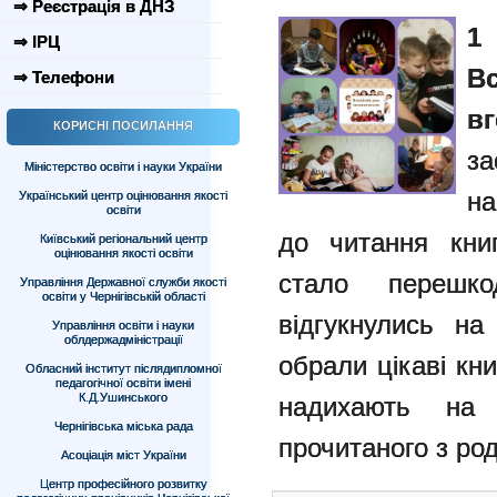
⇒ Реєстрація в ДНЗ
⇒ ІРЦ
В
⇒ Телефони
в
КОРИСНІ ПОСИЛАННЯ
з
Міністерство освіти і науки України
на
Український центр оцінювання якості
освіти
до читання кни
Київський регіональний центр
оцінювання якості освіти
стало перешкод
Управління Державної служби якості
освіти у Чернігівській області
відгукнулись на
Управління освіти і науки
облдержадміністрації
обрали цікаві кни
Обласний інститут післядипломної
педагогічної освіти імені
К.Д.Ушинського
надихають на 
Чернігівська міська рада
прочитаного з ро
Асоціація міст України
Центр професійного розвитку