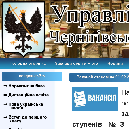
Головна сторінка
Заклади освіти міста
Новини
РОЗДІЛИ САЙТУ
Вакансії станом на 01.02.2
⇒ Нормативна база
⇒ Дистанційна освіта
⇒ Нова українська
школа
з
⇒ Вступ до першого
класу
ступенів №3 Ч