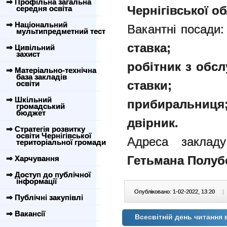
⇒ Профільна загальна
Чернігівської об
середня освіта
⇒ Національний
Вакантні посади
мультипредметний тест
ставка;
⇒ Цивільний
захист
р
обітник з обсл
⇒ Матеріально-технічна
база закладів
ставки;
освіти
⇒ Шкільний
прибиральниця
громадський
бюджет
двірник.
⇒ Стратегія розвитку
освіти Чернігівської
Адреса заклад
територіальної громади
Гетьмана Полубо
⇒ Харчування
⇒ Доступ до публічної
інформації
Опубліковано: 1-02-2022, 13:20
|
⇒ Публічні закупівлі
⇒ Вакансії
Всесвітній день читання