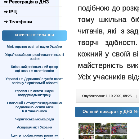
⇒ Реєстрація в ДНЗ
подібною до розк
⇒ ІРЦ
тому шкільна бі
⇒ Телефони
читачів, які з з
КОРИСНІ ПОСИЛАННЯ
творчі здібност
Міністерство освіти і науки України
кожний у своїй ві
Український центр оцінювання якості
освіти
майстерність вик
Київський регіональний центр
оцінювання якості освіти
Усіх учасників ві
Управління Державної служби якості
освіти у Чернігівській області
Управління освіти і науки
облдержадміністрації
Опубліковано: 1-10-2020, 09:25
|
Обласний інститут післядипломної
педагогічної освіти імені
Осінній ярмарок у ДНЗ №
К.Д.Ушинського
Чернігівська міська рада
Асоціація міст України
Центр професійного розвитку