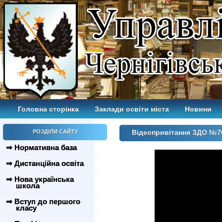
Головна сторінка
Заклади освіти міста
Новини
РОЗДІЛИ САЙТУ
Відеопривітання ЗДО №7
⇒ Нормативна база
⇒ Дистанційна освіта
⇒ Нова українська
школа
⇒ Вступ до першого
класу