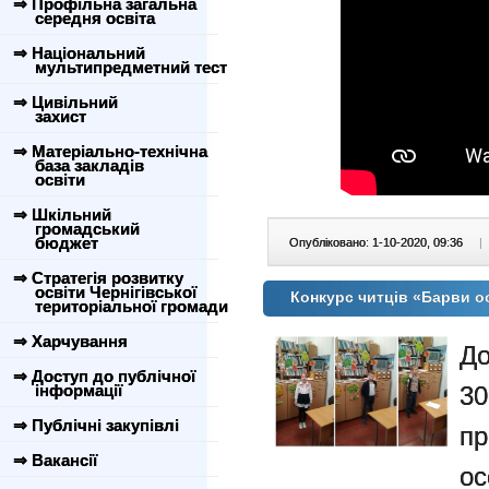
⇒ Профільна загальна
середня освіта
⇒ Національний
мультипредметний тест
⇒ Цивільний
захист
⇒ Матеріально-технічна
база закладів
освіти
⇒ Шкільний
громадський
бюджет
Опубліковано: 1-10-2020, 09:36
|
⇒ Стратегія розвитку
освіти Чернігівської
Конкурс читців «Барви о
територіальної громади
⇒ Харчування
До
⇒ Доступ до публічної
інформації
3
⇒ Публічні закупівлі
пр
⇒ Вакансії
ос