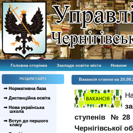
Головна сторінка
Заклади освіти міста
Новини
РОЗДІЛИ САЙТУ
Вакансія станом на 20.08.
⇒ Нормативна база
Н
⇒ Дистанційна освіта
з
⇒ Нова українська
школа
ступенів №28 Ч
⇒ Вступ до першого
класу
Чернігівської об