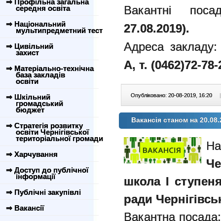
⇒ Профільна загальна
Вакантні посад
середня освіта
⇒ Національний
27.08.2019).
мультипредметний тест
Адреса закладу:
⇒ Цивільний
захист
А,
т. (0462)72-78-
⇒ Матеріально-технічна
база закладів
освіти
Опубліковано: 20-08-2019, 16:20
|
⇒ Шкільний
громадський
бюджет
Вакансія станом на 20.08.
⇒ Стратегія розвитку
освіти Чернігівської
територіальної громади
Н
⇒ Харчування
Че
⇒ Доступ до публічної
інформації
школа І ступеня
⇒ Публічні закупівлі
ради Чернігівськ
⇒ Вакансії
Вакантна посада: