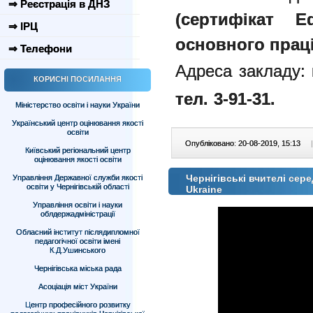
⇒ Реєстрація в ДНЗ
(сертифікат E
⇒ ІРЦ
основного праці
⇒ Телефони
Адреса закладу:
КОРИСНІ ПОСИЛАННЯ
тел. 3-91-31.
Міністерство освіти і науки України
Український центр оцінювання якості
освіти
Опубліковано: 20-08-2019, 15:13
|
Київський регіональний центр
оцінювання якості освіти
Чернігівські вчителі сере
Управління Державної служби якості
освіти у Чернігівській області
Ukraine
Управління освіти і науки
облдержадміністрації
Обласний інститут післядипломної
педагогічної освіти імені
К.Д.Ушинського
Чернігівська міська рада
Асоціація міст України
Центр професійного розвитку