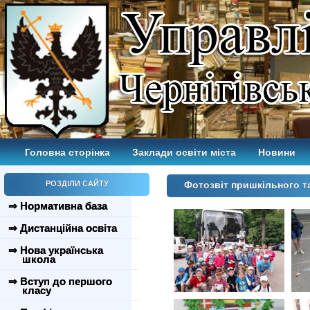
Головна сторінка
Заклади освіти міста
Новини
РОЗДІЛИ САЙТУ
Фотозвіт пришкільного та
⇒ Нормативна база
⇒ Дистанційна освіта
⇒ Нова українська
школа
⇒ Вступ до першого
класу