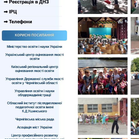
⇒ Реєстрація в ДНЗ
⇒ ІРЦ
⇒ Телефони
КОРИСНІ ПОСИЛАННЯ
Міністерство освіти і науки України
Український центр оцінювання якості
освіти
Київський регіональний центр
оцінювання якості освіти
Управління Державної служби якості
освіти у Чернігівській області
Управління освіти і науки
облдержадміністрації
Обласний інститут післядипломної
педагогічної освіти імені
К.Д.Ушинського
Чернігівська міська рада
Асоціація міст України
Центр професійного розвитку