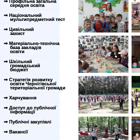
⇒ Профільна загальна
середня освіта
⇒ Національний
мультипредметний тест
⇒ Цивільний
захист
⇒ Матеріально-технічна
база закладів
освіти
⇒ Шкільний
громадський
бюджет
⇒ Стратегія розвитку
освіти Чернігівської
територіальної громади
⇒ Харчування
⇒ Доступ до публічної
інформації
⇒ Публічні закупівлі
⇒ Вакансії