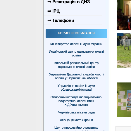
⇒ Реєстрація в ДНЗ
⇒ ІРЦ
⇒ Телефони
КОРИСНІ ПОСИЛАННЯ
Міністерство освіти і науки України
Український центр оцінювання якості
освіти
Київський регіональний центр
оцінювання якості освіти
Управління Державної служби якості
освіти у Чернігівській області
Управління освіти і науки
облдержадміністрації
Обласний інститут післядипломної
педагогічної освіти імені
К.Д.Ушинського
Чернігівська міська рада
Асоціація міст України
Центр професійного розвитку