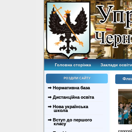
Головна сторінка
Заклади освіти
РОЗДІЛИ САЙТУ
Флеш
⇒ Нормативна база
⇒ Дистанційна освіта
⇒ Нова українська
школа
⇒ Вступ до першого
класу
європе