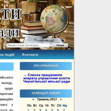
си подій
Контакти
ПРО УПРАВЛІННЯ
→ Список працівників
йського
апарату управління освіти
Чернігівської міської ради
 молоді,
ки щодо
КАЛЕНДАР НОВИН
ернігова
рмаційні
«
Травень 2017
»
илися з
Пн
Вт
Ср
Чт
Пт
Сб
Нд
ється до
1
2
3
4
5
6
7