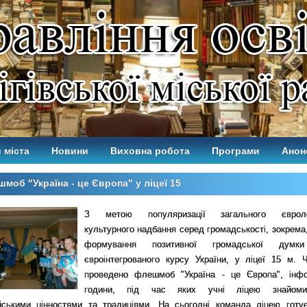
 міста
Новини
Виховна робота
Програми
Анон
моб "Україна - це Європа" у ліцеї 15
З метою популяризації загального євроле
культурного надбання серед громадськості, зокрема,
формування позитивної громадської дум
євроінтегрованого курсу України, у ліцеї 15 м. Ч
проведено флешмоб "Україна - це Європа", інфо
години, під час яких учні ліцею знайом
йськими цінностями та традиціями. На сьогодні команда ліцею готу