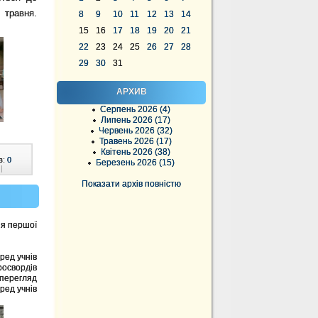
 травня.
8
9
10
11
12
13
14
15
16
17
18
19
20
21
22
23
24
25
26
27
28
29
30
31
АРХИВ
Серпень 2026 (4)
Липень 2026 (17)
Червень 2026 (32)
Травень 2026 (17)
Квітень 2026 (38)
в:
0
Березень 2026 (15)
|
Показати архів повністю
ня першої
ред учнів
кросвордів
 перегляд
ред учнів