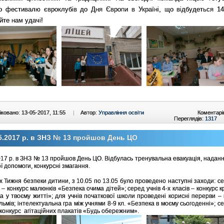
го фестивалю євроклубів до Дня Європи в Україні, що відбудеться 14
те нам удачі!
ковано: 13-05-2017, 11:55
|
Автор:
Управління освіти
Коментарі
Переглядів:
1317
5.2017 р. в ЗНЗ № 13 пройшов День ЦО
017 р. в ЗНЗ № 13 пройшов День ЦО. Відбулась тренувальна евакуація, надан
ї допомоги, конкурсні змагання.
х Тижня безпеки дитини, з 10.05 по 13.05 було проведено наступні заходи: се
. – конкурс малюнків «Безпека очима дітей»; серед учнів 4-х класів – конкурс 
а у твоєму житті»; для учнів початкової школи проведені корисні перерви –
льмів; інтелектуальна гра між учнями 8-9 кл. «Безпека в моєму сьогоденні»; се
. конкурс агітаційних плакатів «Будь обережним».