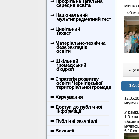
⇒ Профільна загальна
середня освіта
місько
Побажай
⇒ Національний
мультипредметний тест
⇒ Цивільний
захист
⇒ Матеріально-технічна
база закладів
освіти
⇒ Шкільний
громадський
бюджет
Опублі
⇒ Стратегія розвитку
освіти Чернігівської
12.0
територіальної громади
⇒ Харчування
12.05.2
медично
⇒ Доступ до публічної
інформації
У рамка
1-3-х кл
⇒ Публічні закупівлі
«Безпек
мультфі
⇒ Вакансії
5-10 кл