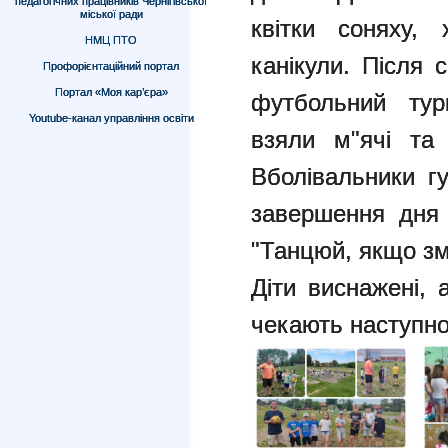
педагогічних працівників Чернігівської
міської ради
квітки соняху,
НМЦ ПТО
канікули. Після 
Профорієнтаційний портал
Портал «Моя кар’єра»
футбольний тур
Youtube-канал управління освіти
взяли м"ячі та 
Вболівальники г
завершення дня д
"Танцюй, якщо з
Діти виснажені, 
чекають наступно