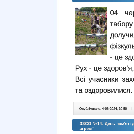
04 че
табору
долуч
фізкул
- це зд
Рух - це здоров'я
Всі учасники зах
та оздоровилися.
Опубліковано: 4-06-2024, 10:50
|
ЗЗСО №14: День пам'яті д
агресії