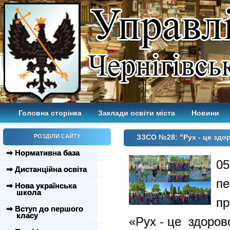
Головна сторінка
Заклади освіти міста
Новини
РОЗДІЛИ САЙТУ
ЗЗСО №28: "Рух - це здо
⇒ Нормативна база
05
⇒ Дистанційна освіта
п
⇒ Нова українська
школа
пр
⇒ Вступ до першого
класу
«Рух - це здоров