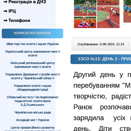
⇒ Реєстрація в ДНЗ
⇒ ІРЦ
⇒ Телефони
КОРИСНІ ПОСИЛАННЯ
Міністерство освіти і науки України
Опубліковано: 5-06-2024, 12:14
|
Український центр оцінювання якості
освіти
ЗЗСО №13: ДЕНЬ 2 - ПРИ
Київський регіональний центр
оцінювання якості освіти
Другий день у п
Управління Державної служби якості
освіти у Чернігівській області
перебуванням "М
Управління освіти і науки
облдержадміністрації
творчістю, раді
Обласний інститут післядипломної
педагогічної освіти імені
Ранок розпочав
К.Д.Ушинського
Чернігівська міська рада
зарядила усіх 
Асоціація міст України
день. Діти ств
Центр професійного розвитку