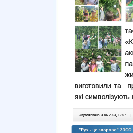
т
«
ак
па
ж
виготовили та пр
які символізують 
Опубліковано: 4-06-2024, 12:57
|
"Рух - це здорово" ЗЗСО