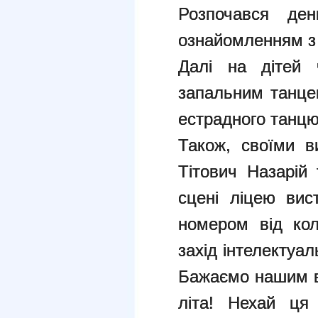
Розпочався де
ознайомленням з
Далі на дітей 
запальним танце
естрадного танцю
Також, своїми в
Тітович Назарій
сцені ліцею вис
номером від кол
захід інтелектуал
Бажаємо нашим в
літа! Нехай ця