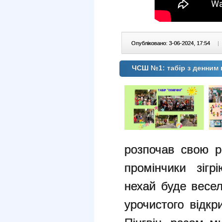
Опубліковано: 3-06-2024, 17:54
|
ЧСШ №1: табір з денним
розпочав свою р
промінчики зігр
нехай буде весел
урочистого відкр