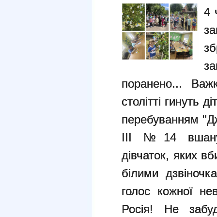
4 
з
з
з
поранено... Ва
столітті гинуть ді
перебуванням "Дж
ІІІ №14
вшан
дівчаток, яких в
білими дзвіночк
голос кожної не
Росія! Не забу