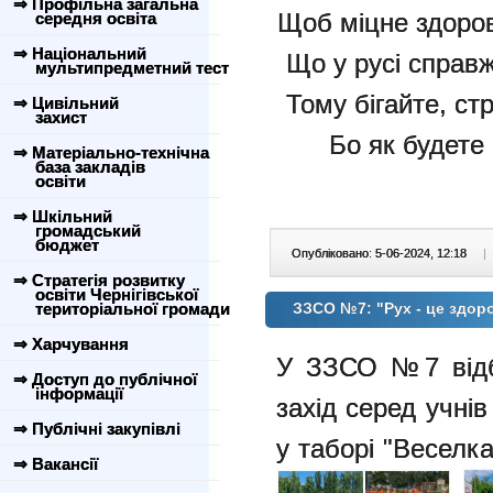
⇒ Профільна загальна
Щоб міцне здоров
середня освіта
⇒ Національний
Що у русі справж
мультипредметний тест
Тому бігайте, ст
⇒ Цивільний
захист
Бо як будете 
⇒ Матеріально-технічна
база закладів
освіти
⇒ Шкільний
громадський
бюджет
Опубліковано: 5-06-2024, 12:18
|
⇒ Стратегія розвитку
освіти Чернігівської
територіальної громади
ЗЗСО №7: "Рух - це здор
⇒ Харчування
У ЗЗСО №7 відбу
⇒ Доступ до публічної
інформації
захід серед учнів
⇒ Публічні закупівлі
у таборі "Веселка
⇒ Вакансії