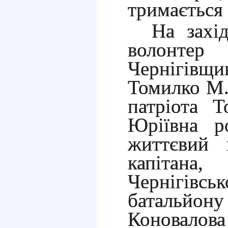
тримається 
На захід
волонте
Чернігівщи
Томилко М.
патріота Т
Юріївна р
життєвий 
капітана,
Чернігівсь
батальйо
Коновалова