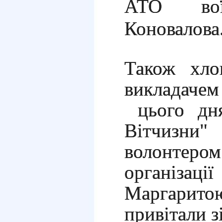
АТО во
Коновалова
Також хло
викладаче
цього дня
Вітчизни"
волонтер
організ
Маргари
привітали з