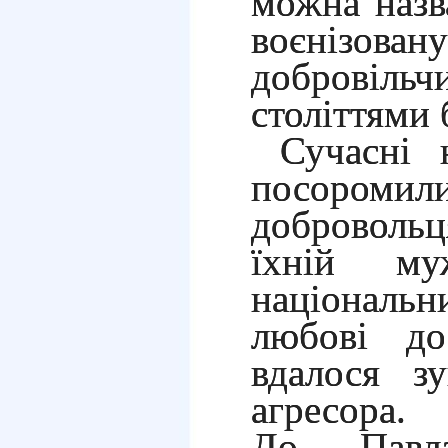
можна назв
воєнізов
добровільч
століттями 
Сучасні н
посоромил
доброволь
їхній муж
національн
любові до
вдалося зу
агресора.
До Павл