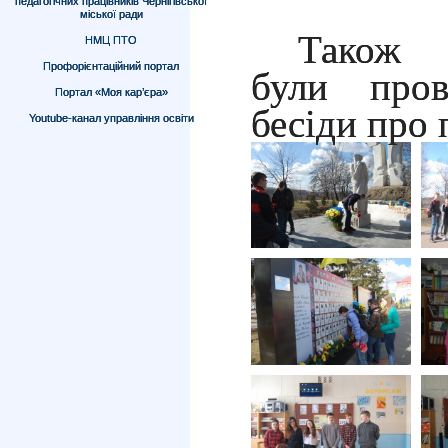
педагогічних працівників Чернігівської
міської ради
Також в
НМЦ ПТО
Профорієнтаційний портал
були пров
Портал «Моя кар’єра»
бесіди про 
Youtube-канал управління освіти