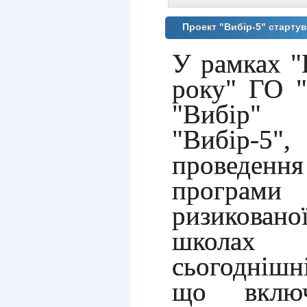
Проект "Вибір-5" стартув
У рамках "
року" ГО "
"Вибір" 
"Вибір-5
проведення
програм
ризиковано
школах 
сьогоднішн
що включ