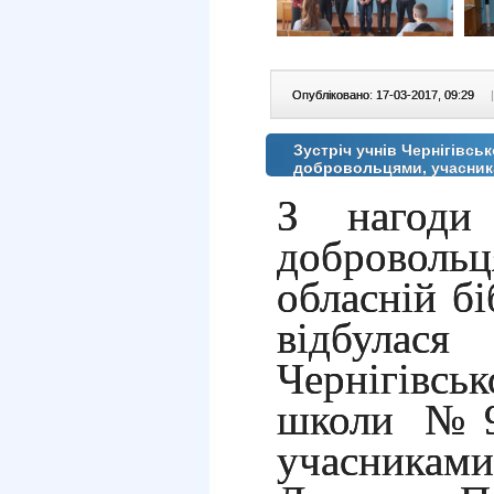
Опубліковано: 17-03-2017, 09:29
|
Зустріч учнів Чернігівсь
добровольцями, учасни
З нагоди 
доброволь
обласній бі
відбулас
Черн
ігівсь
школи №9 
учасникам