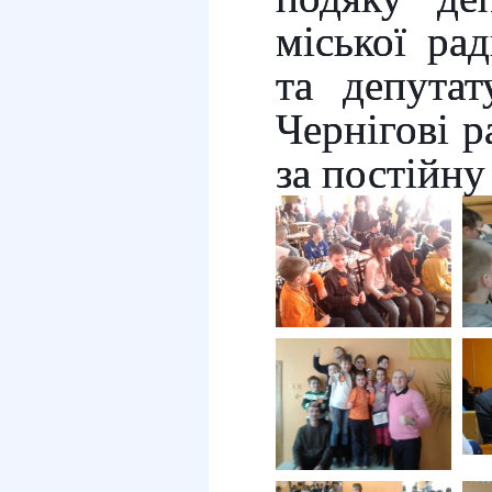
міської ра
та депутат
Чернігові 
за постійну