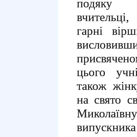
подяку 
вчительці
гарні вірш
висловивш
присвячен
цього учн
також жінк
на свято с
Миколаївн
випускника