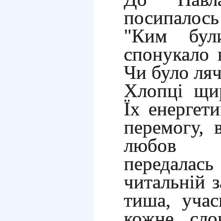
посипалос
"Ким бу
спонукало 
Чи було лячн
Хлопці щир
Їх енергети
перемогу, 
любов д
передалась
читальній з
тиша, учас
кожне сло