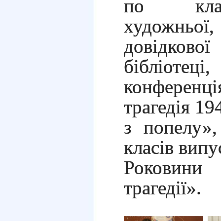
по клас
художньо
довідков
бібліот
конферен
трагедія 19
з попелу»,
класів випу
Роковин
трагедії».