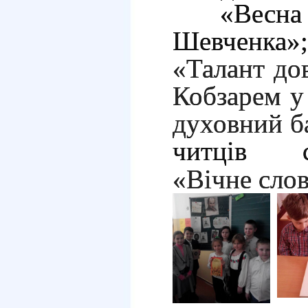
«Весн
Шевченка»
«Талант до
Кобзарем у
духовний ба
читців се
«Вічне сло