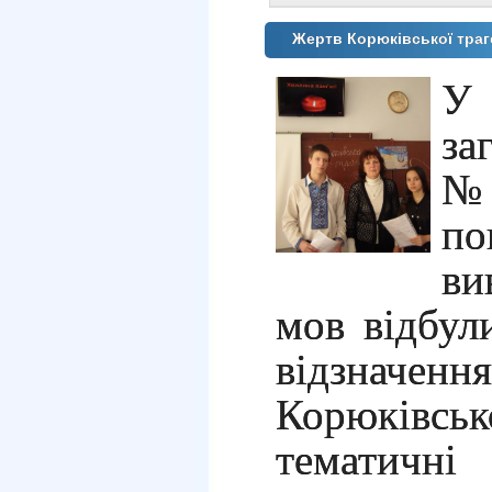
Жертв Корюківської траг
У
за
№2
по
ви
мов відбул
відзначе
Корюків
тематичні 