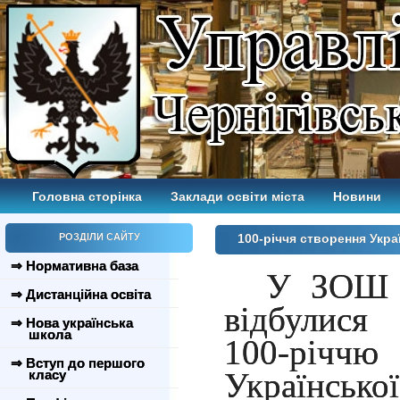
Головна сторінка
Заклади освіти міста
Новини
РОЗДІЛИ САЙТУ
100-річчя створення Укр
⇒ Нормативна база
У
ЗОШ 
⇒ Дистанційна освіта
відбулися 
⇒ Нова українська
школа
100-рі
⇒ Вступ до першого
Українсько
класу