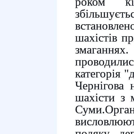
роком кіл
збільшує
встановл
шахістів п
змаган
проводили
категорія "
Чернігова 
шахісти з 
Суми.Орга
висло
подяку деп