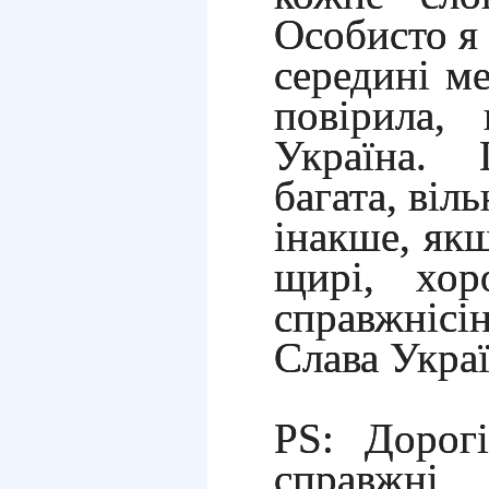
Особисто я 
середині м
повірила,
Україна.
багата, віл
інакше, якщ
щирі, хор
справжнісін
Слава Украї
РS: Дорогі
справжні 