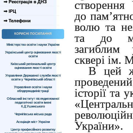
створення 
⇒ Реєстрація в ДНЗ
⇒ ІРЦ
до пам’ятн
⇒ Телефони
волю та не
та до ме
КОРИСНІ ПОСИЛАННЯ
загиблим
Міністерство освіти і науки України
Український центр оцінювання якості
сквері ім. 
освіти
Київський регіональний центр
В цей ж
оцінювання якості освіти
Управління Державної служби якості
проведений
освіти у Чернігівській області
Управління освіти і науки
історії та 
облдержадміністрації
Обласний інститут післядипломної
«Центр
педагогічної освіти імені
К.Д.Ушинського
революц
Чернігівська міська рада
України».
Асоціація міст України
Центр професійного розвитку