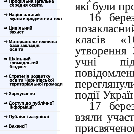
⇒ Профільна загальна
які були пр
середня освіта
16 бере
⇒ Національний
мультипредметний тест
позакласний
⇒ Цивільний
захист
класів «
⇒ Матеріально-технічна
база закладів
утворення 
освіти
учні під
⇒ Шкільний
громадський
бюджет
повідомлен
⇒ Стратегія розвитку
перегляну
освіти Чернігівської
територіальної громади
події Украї
⇒ Харчування
17 бере
⇒ Доступ до публічної
інформації
взяли участ
⇒ Публічні закупівлі
присвяч
⇒ Вакансії