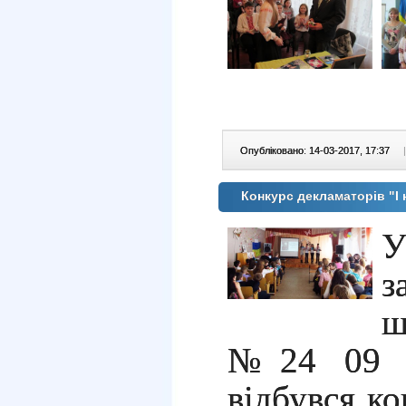
Опубліковано: 14-03-2017, 17:37
|
Конкурс декламаторів "І 
У
з
ш
№24 09 б
відбувся ко