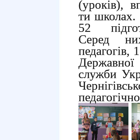
(уроків), 
ти школах.
52 підгот
Серед ни
педагогів, 
Державно
служби Укр
Чернігівсь
педагогічно