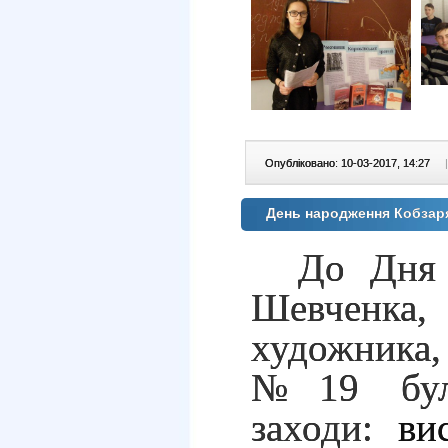
Опубліковано: 10-03-2017, 14:27
|
День народження Кобзар
До Дн
Шевченка, 
художника
№19 були
заходи:
вис