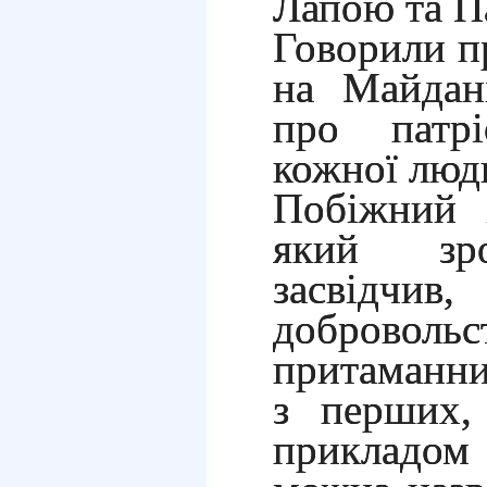
Лапою та П
Говорили пр
на Майдані
про патрі
кожної люд
Побіжний і
який зро
засвідч
доброво
притаманни
з перших,
прикладо