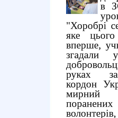
в 
ур
"Хоробрі се
яке цього
вперше, уч
згадали у
добровольц
руках за
кордон Укр
мирний 
поранених 
волонтері