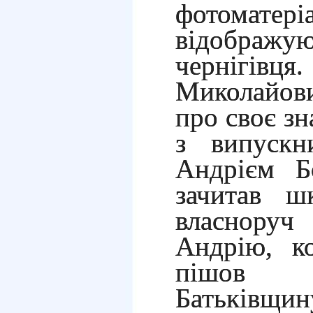
фотома
відобр
черніг
Миколайов
про своє з
з випускн
Андрієм Б
зачитав ш
власноруч 
Андрію, к
пішов 
Батьківщи