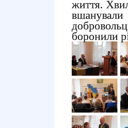
життя. Хви
вшанув
добровол
боронили р