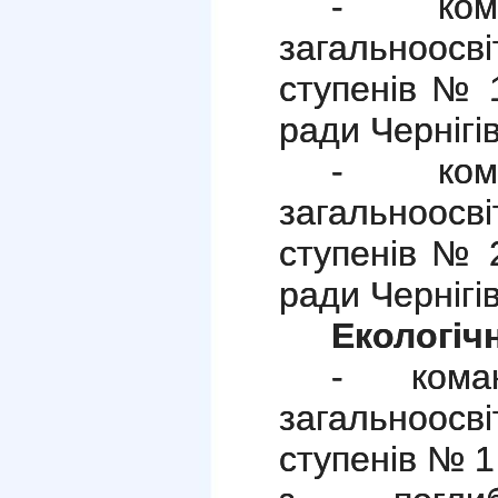
- кома
загальноос
ступенів № 1
ради Чернігів
- кома
загальноос
ступенів № 2
ради Чернігів
Екологіч
- коман
загальноос
ступенів № 1