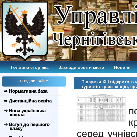
Головна сторінка
Заклади освіти міста
Новини
РОЗДІЛИ САЙТУ
Підсумки ХІІІ відкритого
туристів-краєзнавців, п
⇒ Нормативна база
⇒ Дистанційна освіта
п
⇒ Нова українська
школа
к
⇒ Вступ до першого
класу
серед
учнівс