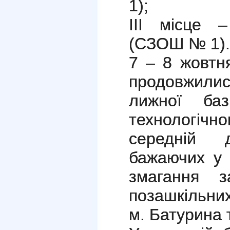
1);
ІІІ місце 
(СЗОШ № 1).
7 – 8 жовтн
продовжилис
лижної баз
технологіч
середній 
бажаючих у 
змагання з
позашкільни
м. Батурина 