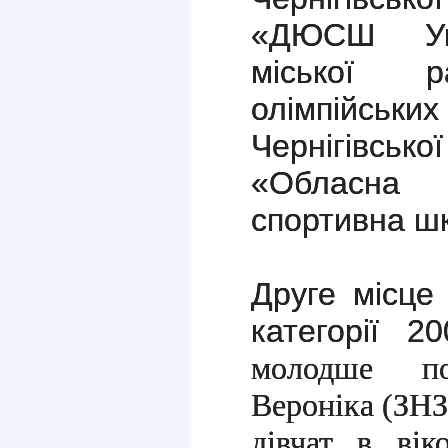
«ДЮСШ Укра
міської
олімпійсь
Чернігівськ
«Обласна
спортивна шк
Друге місце 
категорії 
молодше пос
Вероніка (ЗНЗ
дівчат в вік