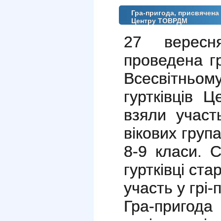
Гра-пригода, присвячена
Центру ТОВРДМ
27 вересн
проведена г
Всесвітньо
гуртківців 
взяли участ
вікових група
8-9 класи. 
гуртківці ста
участь у грі-
Гра-пригод