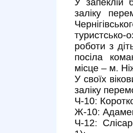
У запеклій 
заліку пере
Чернігівсь
туристсько-
роботи з діт
посіла кома
місце – м. Ні
У своїх віко
заліку перем
Ч-10: Коротк
Ж-10: Адамен
Ч-12: Сліс