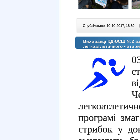
Опубліковано: 10-10-2017, 18:39
|
Вихованці КДЮСШ №2 взял
легкоатлетичного чотир
0
с
в
легкоатлети
програмі змаг
стрибок у до