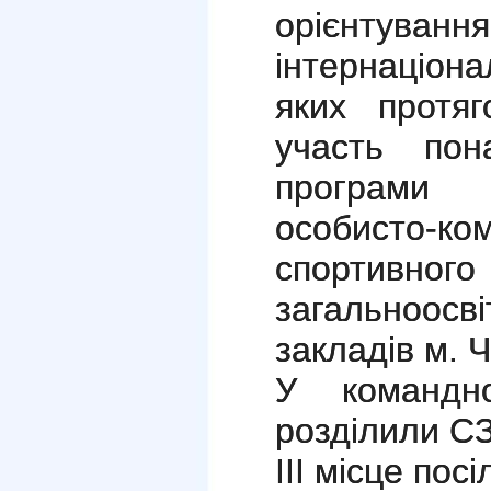
орієнтуван
інтернаціон
яких протя
участь пон
програми
особисто-к
спортивног
загальноо
закладів м. Ч
У командн
розділили С
ІІІ місце по