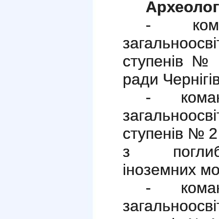
Археолог
- кома
загальноос
ступенів № 6
ради Чернігів
- коман
загальноос
ступенів № 2
з поглиб
іноземних м
- коман
загальноос