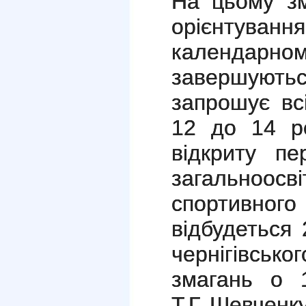
На цьому зм
орієнту
календар
завершуют
запрошує вс
12 до 14 ро
відкриту пе
загальноос
спортивног
відбудеться 
чернігівськ
змагань о 
Т.Г. Шевченку