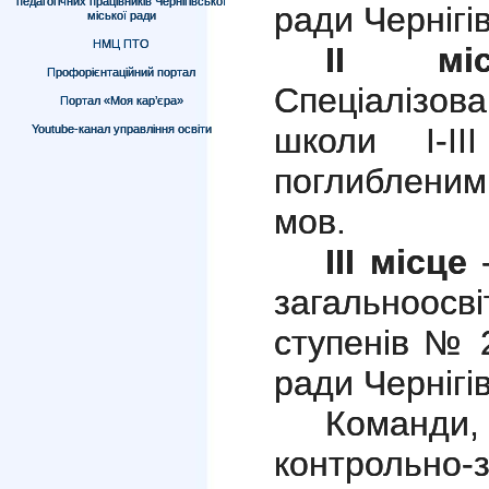
педагогічних працівників Чернігівської
ради Чернігів
міської ради
НМЦ ПТО
ІІ міс
Профорієнтаційний портал
Спеціалізов
Портал «Моя кар’єра»
школи І-І
Youtube-канал управління освіти
поглибленим
мов.
ІІІ місце
-
загальноос
ступенів № 2
ради Чернігів
Команди,
контрольно-з