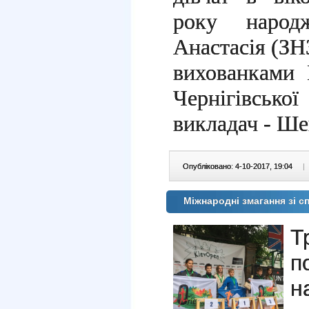
року народ
Анастасія (ЗН
вихованкам
Чернігівсько
викладач - Ше
Опубліковано: 4-10-2017, 19:04
|
Міжнародні змагання зі 
Т
п
н