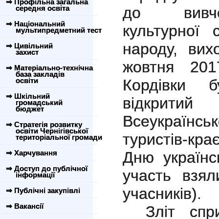
⇒ Профільна загальна
середня освіта
до вивче
⇒ Національний
культурної 
мультипредметний тест
народу, вих
⇒ Цивільний
захист
жовтня 201
⇒ Матеріально-технічна
база закладів
освіти
Кордівки б
⇒ Шкільний
відкрит
громадський
бюджет
Всеукраїн
⇒ Стратегія розвитку
освіти Чернігівської
туристів-кр
територіальної громади
⇒ Харчування
Дню українс
⇒ Доступ до публічної
участь взял
інформації
учасників).
⇒ Публічні закупівлі
⇒ Вакансії
Зліт спр