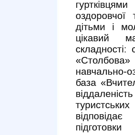
гуртківцям
оздоровчої 
дітьми і м
цікавий м
складності:
«Столбова
навчально-
база «Вчите
віддаленіс
туристських
відповідає
підготовки