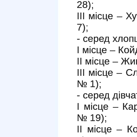
28);
ІІІ місце – 
7);
- серед хлоп
І місце – Ко
ІІ місце – Ж
ІІІ місце – 
№ 1);
- серед дівч
І місце – К
№ 19);
ІІ місце – 