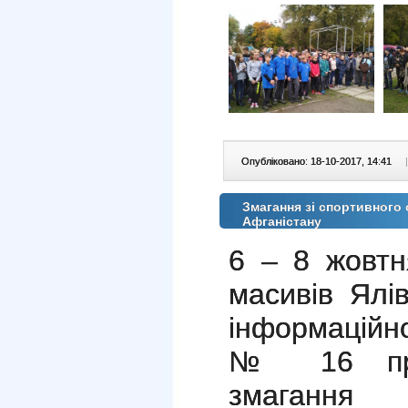
Опубліковано: 18-10-2017, 14:41
|
Змагання зі спортивного о
Афганістану
6 – 8 жовтн
масивів Ялі
інформаційн
№ 16 прох
змагання