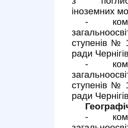
з поглиб
іноземних м
- кома
загальноос
ступенів № 1
ради Чернігів
- кома
загальноос
ступенів № 1
ради Чернігів
Географі
- кома
загальноос