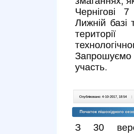
змаганнях, я
Чернігові 
Лижній базі 
територі
технологі
Запрошуємо
участь.
Опубліковано: 4-10-2017, 18:54
|
Початок пішохідного сезон
З 30 вер