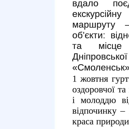
вдало поє
екскурсійну
маршруту –
об’єкти: ві
та місце 
Дніпров
«Смоленськ»
1 жовтня гурт
оздоровчої та
і молоддю ві
відпочинку –
краса природи