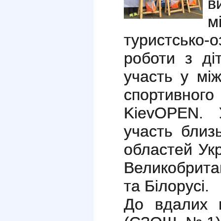
в
м
туристсько-
роботи з ді
участь у мі
спортивн
KievOPEN
. 
участь близ
областей Укр
Великобрита
та Білорусі.
До вдалих в