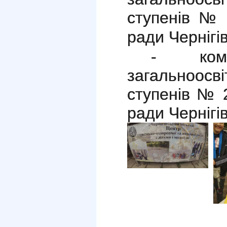
ступенів № 3
ради Чернігів
- кома
загальноос
ступенів № 2
ради Чернігів