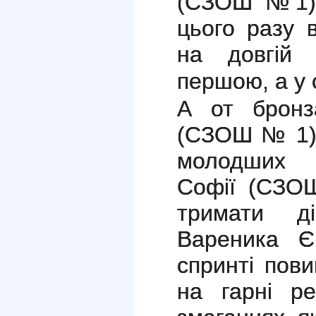
(СЗОШ №1) 
цього разу 
на довгій 
першою, а у 
А от бронз
(СЗОШ № 1) 
молодших у
Софії (СЗО
тримати ді
Вареника 
спринті пов
на гарні ре