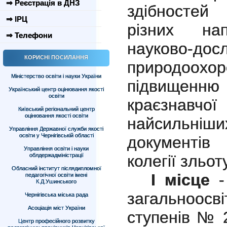
⇒ Реєстрація в ДНЗ
здібностей
⇒ ІРЦ
різних нап
⇒ Телефони
науково-
КОРИСНІ ПОСИЛАННЯ
природоо
Міністерство освіти і науки України
підвищенню
Український центр оцінювання якості
освіти
краєзнавчої
Київський регіональний центр
оцінювання якості освіти
найсильніши
Управління Державної служби якості
освіти у Чернігівській області
документів 
Управління освіти і науки
облдержадміністрації
колегії зльо
Обласний інститут післядипломної
І місце
- 
педагогічної освіти імені
К.Д.Ушинського
загальноос
Чернігівська міська рада
Асоціація міст України
ступенів № 2
Центр професійного розвитку