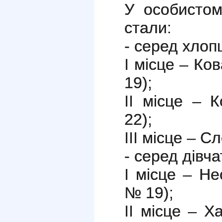
У особистом
стали:
- серед хлоп
І місце – К
19);
ІІ місце – 
22);
ІІІ місце – 
- серед дівч
І місце – Н
№ 19);
ІІ місце – 