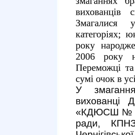
змаганнях б
вихованців 
Змагалися 
категоріях; ю
року народже
2006 року н
Переможці та
сумі очок в ус
У змаганн
вихованці 
«КДЮСШ № 1»
ради, К
Чернігівськ