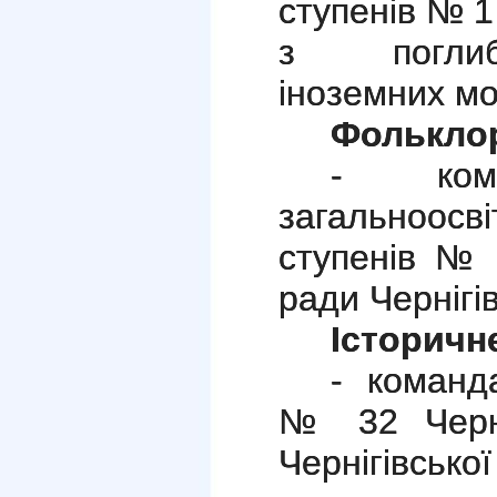
ступенів № 1
з поглиб
іноземних м
Фольклор
- кома
загальноос
ступенів № 4
ради Чернігів
Історичн
- команд
№ 32 Черніг
Чернігівської