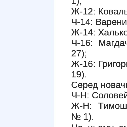
1);
Ж-12: Ковал
Ч-14: Варен
Ж-14: Халько
Ч-16: Магд
27);
Ж-16: Григо
19).
Серед новач
Ч-Н: Солове
Ж-Н: Тимош
№ 1).