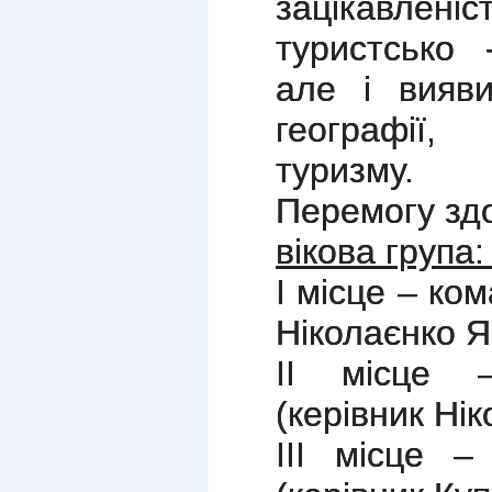
зацікавле
туристсько 
але і вияв
географії,
туризму.
Перемогу зд
вікова група:
І місце – ко
Ніколаєнко Я.
ІІ місце 
(керівник Нік
ІІІ місце 