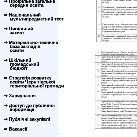
⇒ Профільна загальна
середня освіта
⇒ Національний
мультипредметний тест
⇒ Цивільний
захист
⇒ Матеріально-технічна
база закладів
освіти
⇒ Шкільний
громадський
бюджет
⇒ Стратегія розвитку
освіти Чернігівської
територіальної громади
⇒ Харчування
⇒ Доступ до публічної
інформації
⇒ Публічні закупівлі
⇒ Вакансії