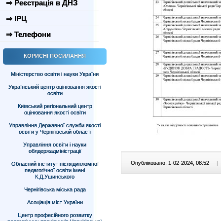
⇒ Реєстрація в ДНЗ
⇒ ІРЦ
⇒ Телефони
КОРИСНІ ПОСИЛАННЯ
Міністерство освіти і науки України
Український центр оцінювання якості
освіти
Київський регіональний центр
оцінювання якості освіти
Управління Державної служби якості
освіти у Чернігівській області
Управління освіти і науки
облдержадміністрації
Опубліковано: 1-02-2024, 08:52
|
Обласний інститут післядипломної
педагогічної освіти імені
К.Д.Ушинського
Чернігівська міська рада
Асоціація міст України
Центр професійного розвитку