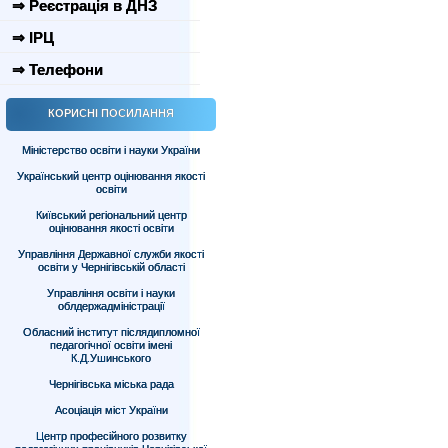
⇒ Реєстрація в ДНЗ
⇒ ІРЦ
⇒ Телефони
КОРИСНІ ПОСИЛАННЯ
Міністерство освіти і науки України
Український центр оцінювання якості
освіти
Київський регіональний центр
оцінювання якості освіти
Управління Державної служби якості
освіти у Чернігівській області
Управління освіти і науки
облдержадміністрації
Обласний інститут післядипломної
педагогічної освіти імені
К.Д.Ушинського
Чернігівська міська рада
Асоціація міст України
Центр професійного розвитку