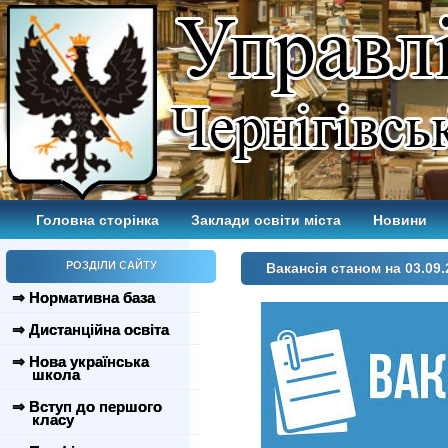
Головна сторінка
Заклади освіти міста
Новини
РОЗДІЛИ САЙТУ
Вакансія станом на 03.09.
⇒ Нормативна база
⇒ Дистанційна освіта
⇒ Нова українська
школа
⇒ Вступ до першого
класу