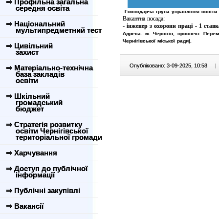
⇒ Профільна загальна
середня освіта
Господарча група управління освіти Ч
Вакантна посада:
⇒ Національний
-
інженер з охорони праці - 1 ставк
мультипредметний тест
Адреса: м. Чернігів, проспект Перем
Чернігівської міської ради).
⇒ Цивільний
захист
Опубліковано: 3-09-2025, 10:58
|
⇒ Матеріально-технічна
база закладів
освіти
⇒ Шкільний
громадський
бюджет
⇒ Стратегія розвитку
освіти Чернігівської
територіальної громади
⇒ Харчування
⇒ Доступ до публічної
інформації
⇒ Публічні закупівлі
⇒ Вакансії