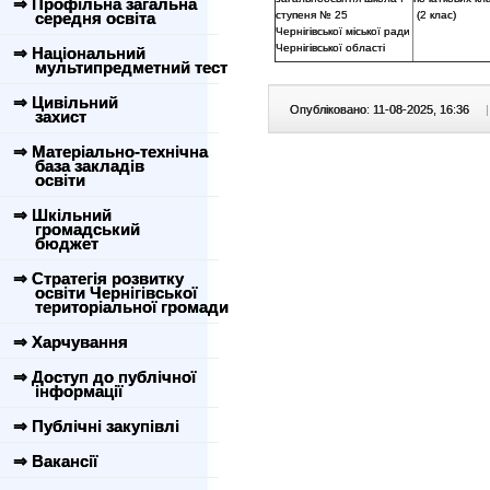
⇒ Профільна загальна
середня освіта
ступеня № 25
(2 клас)
Чернігівської міської ради
Чернігівської області
⇒ Національний
мультипредметний тест
⇒ Цивільний
Опубліковано: 11-08-2025, 16:36
|
захист
⇒ Матеріально-технічна
база закладів
освіти
⇒ Шкільний
громадський
бюджет
⇒ Стратегія розвитку
освіти Чернігівської
територіальної громади
⇒ Харчування
⇒ Доступ до публічної
інформації
⇒ Публічні закупівлі
⇒ Вакансії