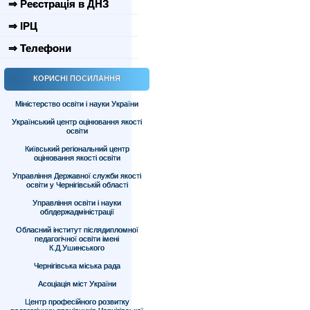
⇒ Реєстрація в ДНЗ
⇒ ІРЦ
⇒ Телефони
КОРИСНІ ПОСИЛАННЯ
Міністерство освіти і науки України
Український центр оцінювання якості
освіти
Київський регіональний центр
оцінювання якості освіти
Управління Державної служби якості
освіти у Чернігівській області
Управління освіти і науки
облдержадміністрації
Обласний інститут післядипломної
педагогічної освіти імені
К.Д.Ушинського
Чернігівська міська рада
Асоціація міст України
Центр професійного розвитку