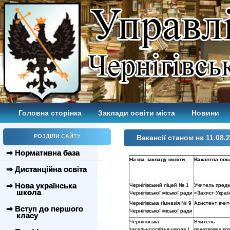
Головна сторінка
Заклади освіти міста
Новини
РОЗДІЛИ САЙТУ
Вакансії станом на 11.08.
⇒ Нормативна база
Назва закладу освіти
Вакантна пос
⇒ Дистанційна освіта
⇒ Нова українська
Чернігівський ліцей № 1
Учитель пред
школа
Чернігівської міської ради
«Захист Украї
Чернігівська гімназія № 9
Асистент вчит
⇒ Вступ до першого
Чернігівської міської ради
класу
Чернігівська
Вчитель
загальноосвітня школа І
початкових кла