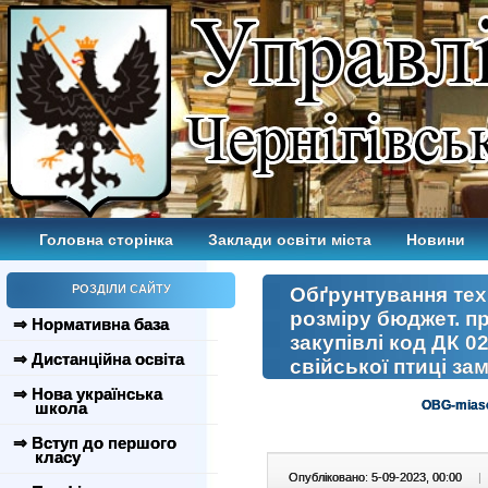
Головна сторінка
Заклади освіти міста
Новини
РОЗДІЛИ САЙТУ
Обґрунтування техн.
розміру бюджет. пр
⇒ Нормативна база
закупівлі код ДК 0
⇒ Дистанційна освіта
свійської птиці за
⇒ Нова українська
OBG-miaso
школа
⇒ Вступ до першого
класу
Опубліковано: 5-09-2023, 00:00
|