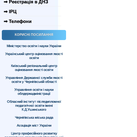
⇒ Реєстрація в ДНЗ
⇒ ІРЦ
⇒ Телефони
КОРИСНІ ПОСИЛАННЯ
Міністерство освіти і науки України
Український центр оцінювання якості
освіти
Київський регіональний центр
оцінювання якості освіти
Управління Державної служби якості
освіти у Чернігівській області
Управління освіти і науки
облдержадміністрації
Обласний інститут післядипломної
педагогічної освіти імені
К.Д.Ушинського
Чернігівська міська рада
Асоціація міст України
Центр професійного розвитку