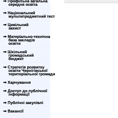
⇒ Профільна загальна
середня освіта
⇒ Національний
мультипредметний тест
⇒ Цивільний
захист
⇒ Матеріально-технічна
база закладів
освіти
⇒ Шкільний
громадський
бюджет
⇒ Стратегія розвитку
освіти Чернігівської
територіальної громади
⇒ Харчування
⇒ Доступ до публічної
інформації
⇒ Публічні закупівлі
⇒ Вакансії