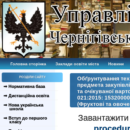
Головна сторінка
Заклади освіти міста
Новини
РОЗДІЛИ САЙТУ
Обґрунтування тех
предмета закупівл
⇒ Нормативна база
та очікуваної варт
⇒ Дистанційна освіта
021:2015: 15320000
(Фруктові та овоче
⇒ Нова українська
школа
Завантажити
⇒ Вступ до першого
класу
procedur