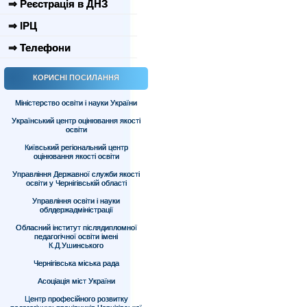
⇒ Реєстрація в ДНЗ
⇒ ІРЦ
⇒ Телефони
КОРИСНІ ПОСИЛАННЯ
Міністерство освіти і науки України
Український центр оцінювання якості
освіти
Київський регіональний центр
оцінювання якості освіти
Управління Державної служби якості
освіти у Чернігівській області
Управління освіти і науки
облдержадміністрації
Обласний інститут післядипломної
педагогічної освіти імені
К.Д.Ушинського
Чернігівська міська рада
Асоціація міст України
Центр професійного розвитку