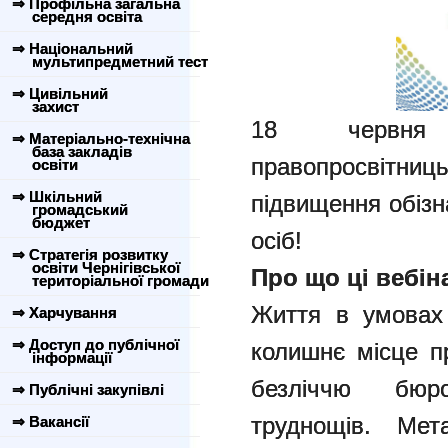
⇒ Профільна загальна
середня освіта
⇒ Національний
мультипредметний тест
⇒ Цивільний
захист
18 червня 
⇒ Матеріально-технічна
база закладів
правопросвітн
освіти
⇒ Шкільний
підвищення обізн
громадський
бюджет
осіб!
⇒ Стратегія розвитку
освіти Чернігівської
Про що ці вебін
територіальної громади
Життя в умовах 
⇒ Харчування
⇒ Доступ до публічної
колишнє місце п
інформації
безліччю бюр
⇒ Публічні закупівлі
труднощів. Ме
⇒ Вакансії