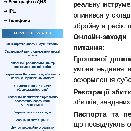
⇒ Реєстрація в ДНЗ
реальну інструме
⇒ ІРЦ
опинився у склад
⇒ Телефони
збройну агресію п
КОРИСНІ ПОСИЛАННЯ
Онлайн-заходи
Міністерство освіти і науки України
питання:
Український центр оцінювання якості
освіти
Грошової допом
Київський регіональний центр
оцінювання якості освіти
умови надання 
Управління Державної служби якості
оформлення субси
освіти у Чернігівській області
Управління освіти і науки
облдержадміністрації
Реєстрації збитк
Обласний інститут післядипломної
збитків, завданих
педагогічної освіти імені
К.Д.Ушинського
Паспорта та пен
Чернігівська міська рада
Асоціація міст України
що посвідчують о
Центр професійного розвитку