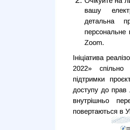
Очікуйте на л
вашу елект
детальна п
персональне 
Zoom.
Ініціатива реалі
2022» спільн
підтримки проє
доступу до прав
внутрішньо пер
повертаються в У