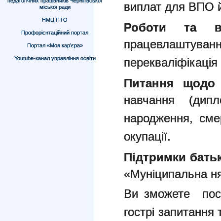
педагогічних працівників Чернігівської
виплат для ВПО 
міської ради
НМЦ ПТО
Роботи та вл
Профорієнтаційний портал
працевлашт
Портал «Моя кар’єра»
Youtube-канал управління освіти
перекваліфікація 
Питання щодо
навчання (дип
народження, сме
окупації.
Підтримки батьк
«Муніципальна н
Ви зможете посл
гострі запитання