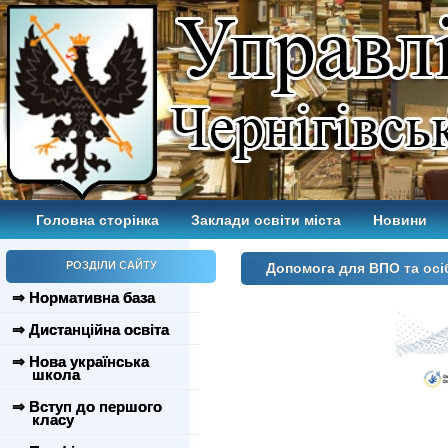
Головна сторінка
Заклади освіти міста
Новини
РОЗДІЛИ САЙТУ
Допомога для ВПО та осіб
⇒ Нормативна база
⇒ Дистанційна освіта
⇒ Нова українська
школа
⇒ Вступ до першого
класу