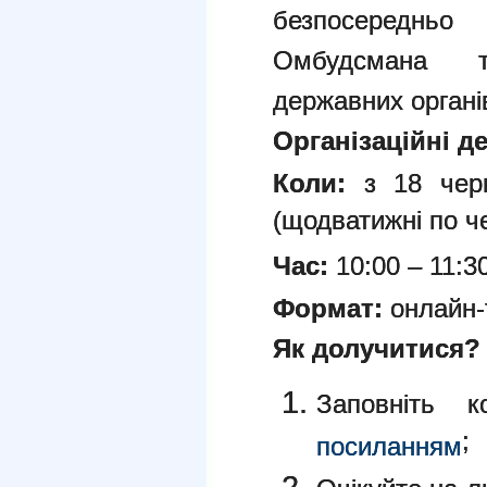
безпосередньо
Омбудсмана т
державних органі
Організаційні де
Коли:
з 18 черв
(щодватижні по че
Час:
10:00 – 11:30
Формат:
онлайн-
Як долучитися?
Заповніть к
;
посиланням