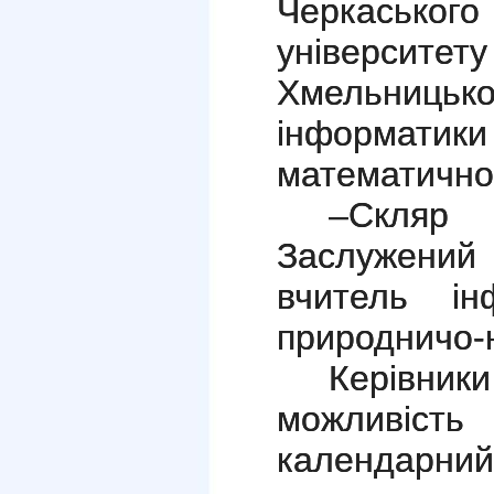
Черкасько
університ
Хмельни
інформатики
математично
–Скляр
Заслужени
вчитель ін
природничо-
Керівн
можливі
календарн