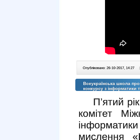
Опубліковано: 26-10-2017, 14:27
|
Всеукраїнська школа пр
конкурсу з інформатики 
П’ятий рі
комітет Між
інформатик
мислення «