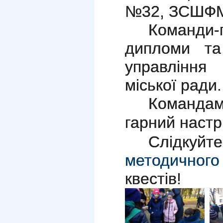
№32, ЗСШФМ
Команди
дипломи та
управління 
міської ради.
Командам
гарний настрі
Слідкуйт
методичного
квестів!