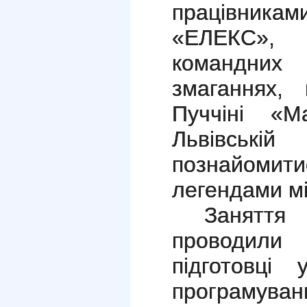
працівникам
«ЕЛЕКС»,
командних
змаганнях,
Пуччіні «
Львівській
познайоми
легендами м
Занятт
проводили 
підготовці
програмуванн