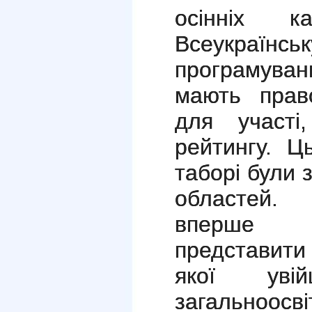
осінніх к
Всеукр
програмуванн
мають прав
для участі,
рейтингу.
Ць
таборі були 
областей. 
вперше 
представит
якої уві
з
агальноосв