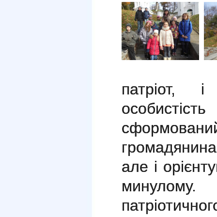
патріот, і
особистіс
сформов
громадянина
але і орієнт
минулом
патріоти