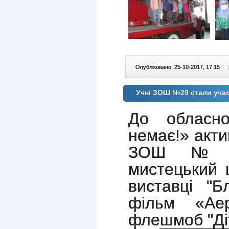
Опубліковано: 25-10-2017, 17:15
|
Учні ЗОШ №29 стали учасн
До обласно
немає!» акти
ЗОШ №
мистецький 
виставці "Бл
фільм «Аер
флешмоб "
Д