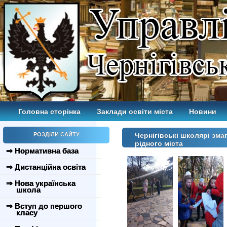
Головна сторінка
Заклади освіти міста
Новини
РОЗДІЛИ САЙТУ
Чернігівські школярі зма
рідного міста
⇒ Нормативна база
⇒ Дистанційна освіта
⇒ Нова українська
школа
⇒ Вступ до першого
класу