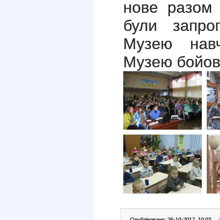
нове разом 
були запроп
Музею навч
Музею бойово
Опубліковано: 26-10-2017, 10:03
|