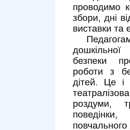
проводимо ко
збори, дні в
виставки та е
Педагог
дошкільно
безпеки пр
роботи з бе
дітей. Це і 
театралізов
роздуми, т
поведінки
повчального 