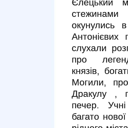
Єлецький м
стежинами
окунулись 
Антонієвих 
слухали розп
про легенд
князів, бога
Могили, про
Дракулу , 
печер. Учн
багато нової