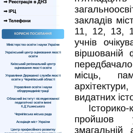
⇒ Реєстрація в ДНЗ
загальноо
⇒ ІРЦ
закладів міст
⇒ Телефони
11,
12
, 13, 
КОРИСНІ ПОСИЛАННЯ
учнів очіку
Міністерство освіти і науки України
віршованій 
Український центр оцінювання якості
освіти
передбачал
Київський регіональний центр
оцінювання якості освіти
місць, па
Управління Державної служби якості
освіти у Чернігівській області
архітектур
Управління освіти і науки
облдержадміністрації
видатних іст
Обласний інститут післядипломної
педагогічної освіти імені
Історик
К.Д.Ушинського
Чернігівська міська рада
пройшов 
Асоціація міст України
змагальній 
Центр професійного розвитку