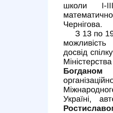
школи І-ІІ
математично
Чернігова.
З 13 по 1
можливість
досвід спілк
Міністерства
Богданом 
організа
Міжнародног
Україні, ав
Ростисла