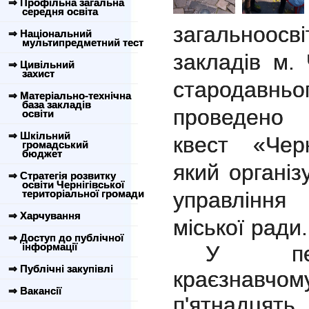
⇒ Профільна загальна
середня освіта
загальноо
⇒ Національний
мультипредметний тест
закладів м. 
⇒ Цивільний
захист
стародав
⇒ Матеріально-технічна
база закладів
проведено 
освіти
⇒ Шкільний
квест «Черн
громадський
бюджет
який органі
⇒ Стратегія розвитку
освіти Чернігівської
територіальної громади
управління 
⇒ Харчування
міської ради.
⇒ Доступ до публічної
інформації
У пер
⇒ Публічні закупівлі
краєзнавчом
⇒ Вакансії
п
'
ятнад