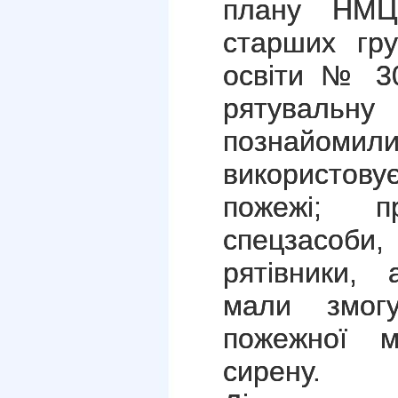
плану НМ
старших гру
освіти № 30
рятувал
познайомилис
використову
пожежі; п
спецзасоби
рятівники,
мали змогу
пожежної м
сирену.