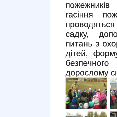
пожежників
гасіння по
проводятьс
садку, доп
питань з охо
дітей, форм
безпечно
дорослому с