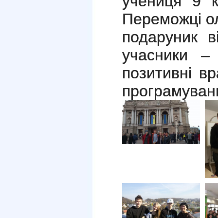
учениця 9
Переможці ол
подаруник ві
учасники – 
позитивні вр
програмуван