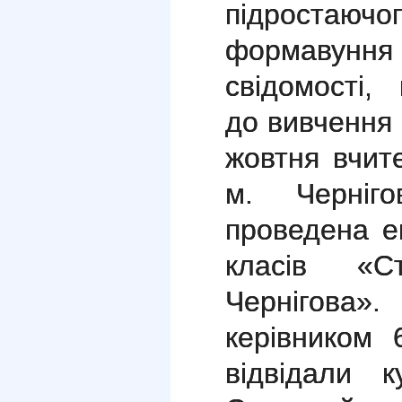
підроста
формавуння 
свідомості,
до вивчення 
жовтня вчит
м. Черніго
проведена ек
класів «С
Чернігова
керівником 
відвідали 