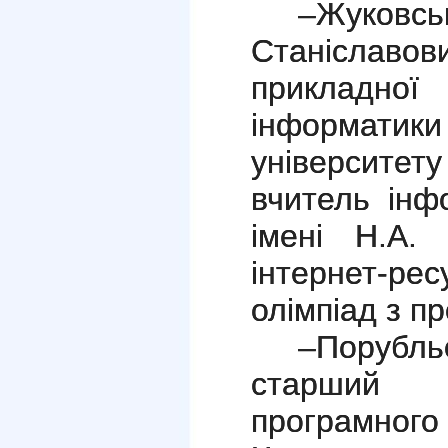
–Жуко
Станіславо
прикладн
інформати
університет
вчитель ін
імені Н.А. 
інтернет-рес
олімпіад з п
–Порубль
старший 
програмно