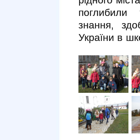
рідного міст
поглибили
знання, здо
України в шк