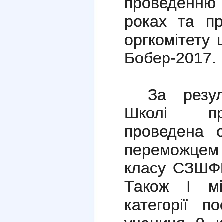
проведенню 
роках та пр
оргкомітету
Бобер-2017.
За резу
Школі пр
проведена о
переможцем
класу СЗШФ
Також І мі
категорії п