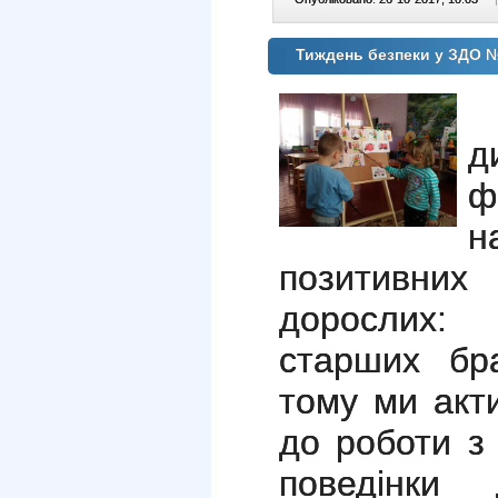
Тиждень безпеки у ЗДО 
д
ф
н
позитивних
дорослих: 
старших бр
тому ми акт
до роботи з
поведінки