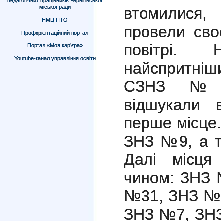
педагогічних працівників Чернігівської
міської ради
втомилися
НМЦ ПТО
провели сво
Профорієнтаційний портал
повітрі. 
Портал «Моя кар’єра»
Youtube-канал управління освіти
найспритні
СЗНЗ №2
відшукали в
перше місце
ЗНЗ №9, а т
Далі місця
чином: ЗНЗ 
№31, ЗНЗ №6
ЗНЗ №7, ЗНЗ