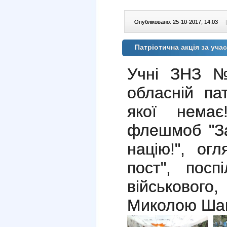
Опубліковано: 25-10-2017, 14:03
|
Патріотична акція за уча
Учні ЗНЗ №
обласній пат
якої немає
флешмоб "За
націю!", ог
пост", посп
військового
Миколою Ша