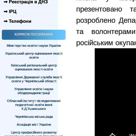
⇒ Реєстрація в ДНЗ
презентовано т
⇒ ІРЦ
розроблено Депар
⇒ Телефони
та волонтерами
КОРИСНІ ПОСИЛАННЯ
російським окупа
Міністерство освіти і науки України
Український центр оцінювання якості
освіти
Київський регіональний центр
оцінювання якості освіти
Управління Державної служби якості
освіти у Чернігівській області
Управління освіти і науки
облдержадміністрації
Обласний інститут післядипломної
педагогічної освіти імені
К.Д.Ушинського
Чернігівська міська рада
Асоціація міст України
Центр професійного розвитку