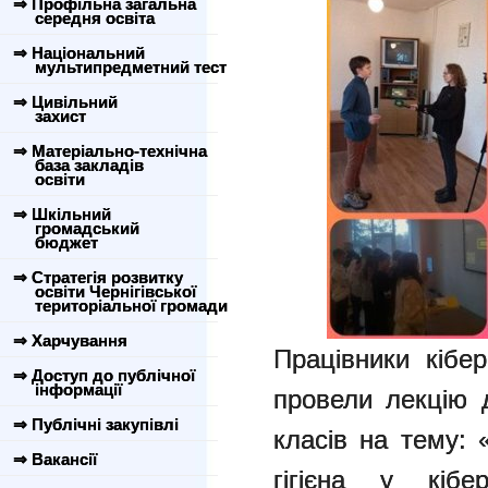
⇒ Профільна загальна
середня освіта
⇒ Національний
мультипредметний тест
⇒ Цивільний
захист
⇒ Матеріально-технічна
база закладів
освіти
⇒ Шкільний
громадський
бюджет
⇒ Стратегія розвитку
освіти Чернігівської
територіальної громади
⇒ Харчування
Працівники кібер
⇒ Доступ до публічної
інформації
провели лекцію д
⇒ Публічні закупівлі
класів на тему: 
⇒ Вакансії
гігієна у кібе