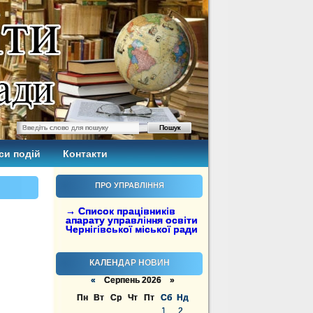
си подій
Контакти
ПРО УПРАВЛІННЯ
→ Список працівників
апарату управління освіти
Чернігівської міської ради
КАЛЕНДАР НОВИН
«
Серпень 2026 »
Пн
Вт
Ср
Чт
Пт
Сб
Нд
1
2