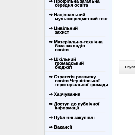
⇒ Профільна загальна
середня освіта
⇒ Національний
мультипредметний тест
⇒ Цивільний
захист
⇒ Матеріально-технічна
база закладів
освіти
⇒ Шкільний
громадський
бюджет
Опублі
⇒ Стратегія розвитку
освіти Чернігівської
територіальної громади
⇒ Харчування
⇒ Доступ до публічної
інформації
⇒ Публічні закупівлі
⇒ Вакансії