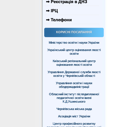
⇒ Реєстрація в ДНЗ
⇒ ІРЦ
⇒ Телефони
КОРИСНІ ПОСИЛАННЯ
Міністерство освіти і науки України
Український центр оцінювання якості
освіти
Київський регіональний центр
оцінювання якості освіти
Управління Державної служби якості
освіти у Чернігівській області
Управління освіти і науки
облдержадміністрації
Обласний інститут післядипломної
педагогічної освіти імені
К.Д.Ушинського
Чернігівська міська рада
Асоціація міст України
Центр професійного розвитку