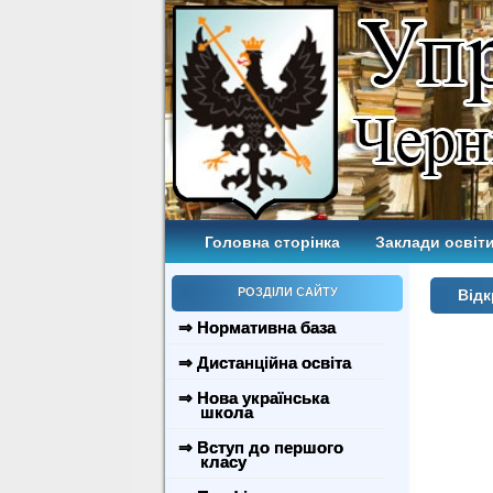
Головна сторінка
Заклади освіти
РОЗДІЛИ САЙТУ
Відк
⇒ Нормативна база
⇒ Дистанційна освіта
⇒ Нова українська
школа
⇒ Вступ до першого
класу