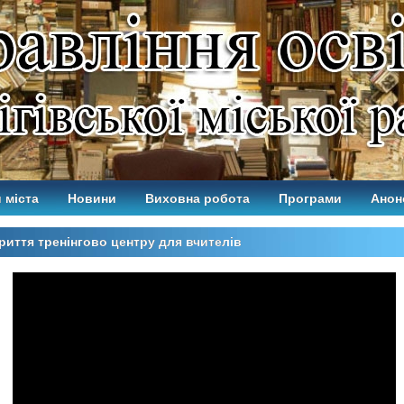
 міста
Новини
Виховна робота
Програми
Анон
риття тренінгово центру для вчителів