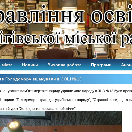
 міста
Новини
Виховна робота
Програми
Анон
тв Голодомору вшанували в ЗОШ №13
вшанування пам`яті жертв геноциду українського народу в ЗНЗ №13 були прове
ні години "Голодомор - трагедія українського народу", "Страшні роки, що з п
течний урок "Холодне тепло запаленої свічки".