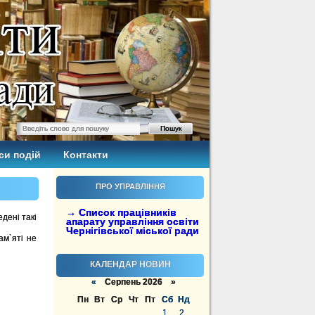
си подій
Контакти
ПРО УПРАВЛІННЯ
→ Список працівників
дені такі
апарату управління освіти
Чернігівської міської ради
ам`яті не
КАЛЕНДАР НОВИН
«
Серпень 2026 »
Пн
Вт
Ср
Чт
Пт
Сб
Нд
1
2