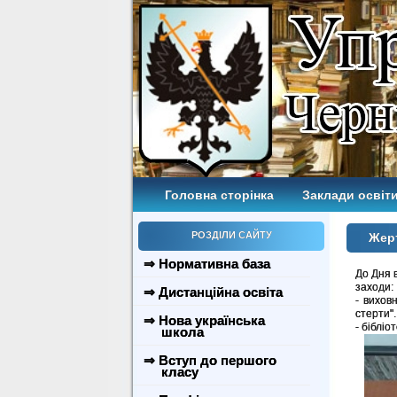
Головна сторінка
Заклади освіти
РОЗДІЛИ САЙТУ
Жер
⇒ Нормативна база
До Дня 
заходи:
⇒ Дистанційна освіта
- вихов
стерти".
⇒ Нова українська
- бібліо
школа
⇒ Вступ до першого
класу