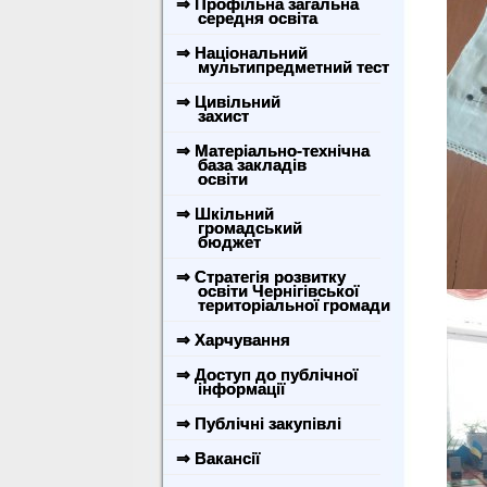
⇒ Профільна загальна
середня освіта
⇒ Національний
мультипредметний тест
⇒ Цивільний
захист
⇒ Матеріально-технічна
база закладів
освіти
⇒ Шкільний
громадський
бюджет
⇒ Стратегія розвитку
освіти Чернігівської
територіальної громади
⇒ Харчування
⇒ Доступ до публічної
інформації
⇒ Публічні закупівлі
⇒ Вакансії