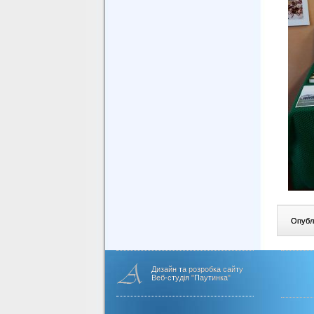
Опублі
Дизайн та розробка сайту
Веб-студія "Паутинка"