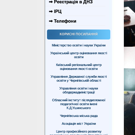
⇒ Реєстрація в ДНЗ
⇒ ІРЦ
⇒ Телефони
КОРИСНІ ПОСИЛАННЯ
Міністерство освіти і науки України
Український центр оцінювання якості
освіти
Київський регіональний центр
оцінювання якості освіти
Управління Державної служби якості
освіти у Чернігівській області
Управління освіти і науки
облдержадміністрації
Обласний інститут післядипломної
педагогічної освіти імені
К.Д.Ушинського
Чернігівська міська рада
Асоціація міст України
Центр професійного розвитку