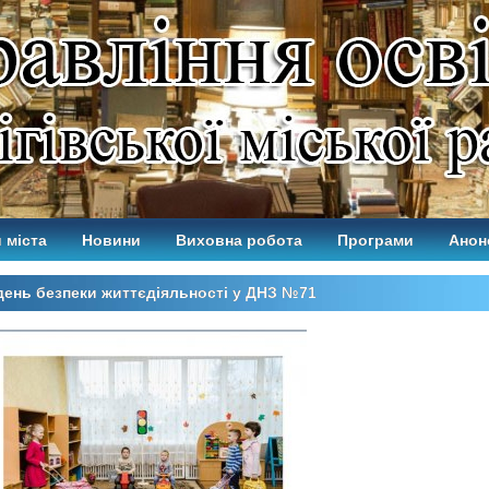
 міста
Новини
Виховна робота
Програми
Анон
ень безпеки життєдіяльності у ДНЗ №71