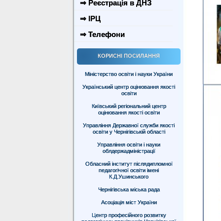
⇒ Реєстрація в ДНЗ
⇒ ІРЦ
⇒ Телефони
КОРИСНІ ПОСИЛАННЯ
Міністерство освіти і науки України
Український центр оцінювання якості
освіти
Київський регіональний центр
оцінювання якості освіти
Управління Державної служби якості
освіти у Чернігівській області
Управління освіти і науки
облдержадміністрації
Обласний інститут післядипломної
педагогічної освіти імені
К.Д.Ушинського
Чернігівська міська рада
Асоціація міст України
Центр професійного розвитку