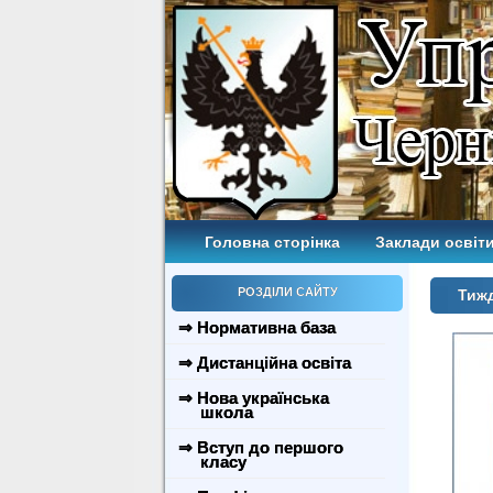
Головна сторінка
Заклади освіти
РОЗДІЛИ САЙТУ
Тижд
⇒ Нормативна база
⇒ Дистанційна освіта
⇒ Нова українська
школа
⇒ Вступ до першого
класу