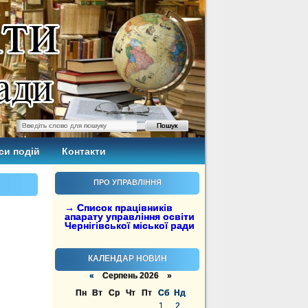
си подій
Контакти
ПРО УПРАВЛІННЯ
→ Список працівників
апарату управління освіти
Чернігівської міської ради
КАЛЕНДАР НОВИН
«
Серпень 2026 »
Пн
Вт
Ср
Чт
Пт
Сб
Нд
1
2