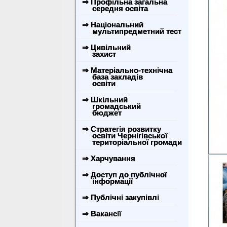
⇒ Профільна загальна
середня освіта
⇒ Національний
мультипредметний тест
⇒ Цивільний
захист
⇒ Матеріально-технічна
база закладів
освіти
⇒ Шкільний
громадський
бюджет
⇒ Стратегія розвитку
освіти Чернігівської
територіальної громади
⇒ Харчування
⇒ Доступ до публічної
інформації
⇒ Публічні закупівлі
⇒ Вакансії