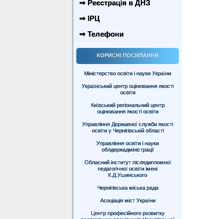
⇒ Реєстрація в ДНЗ
⇒ ІРЦ
⇒ Телефони
КОРИСНІ ПОСИЛАННЯ
Міністерство освіти і науки України
Український центр оцінювання якості
освіти
Київський регіональний центр
оцінювання якості освіти
Управління Державної служби якості
освіти у Чернігівській області
Управління освіти і науки
облдержадміністрації
Обласний інститут післядипломної
педагогічної освіти імені
К.Д.Ушинського
Чернігівська міська рада
Асоціація міст України
Центр професійного розвитку