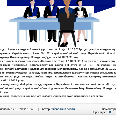
о до рішення конкурсної комісії (протокол № 1 від 17.10.2022р.) до участі в конкурсному
ерівника Чернігівського ліцею № 22 Чернігівської міської ради Чернігівської област
юдмилу Олександрівну.
Конкурс відбудеться 24.10.2022 року.
о до рішення конкурсної комісії (Протокол № 2 від 17.10.2022р.)
до участі в конкурсному
ерівника Чернігівської загальноосвітньої школи І-ІІІ ступенів № 27 Чернігівської мі
ської області допущено
Павловську Вікторію Володимирівну.
Конкурс відбудеться 31.10.20
 в конкурсному відборі на посаду керівника комунального закладу «Чернігівська спеціальна
ської міської ради допущено
Бойка Андрія Анатолійовича і
Костюк Катерину Миколаїв
ся 08.11.2022 року.
 в конкурсному відборі на посаду керівника Чернігівської загальноосвітньої школи І-ІІІ ст
ської міської ради Чернігівської області допущено
Левченко Інну Миколаївну.
Конкурс в
2 року.
та місце проведення конкурсного відбору кандидатів буде повідомлено особисто.
ковано: 17-10-2022, 16:48
|
Автор:
Управління освіти
Коментарі
Переглядів:
583