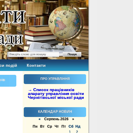
си подій
Контакти
ПРО УПРАВЛІННЯ
рів
→ Список працівників
апарату управління освіти
Чернігівської міської ради
КАЛЕНДАР НОВИН
«
Серпень 2026 »
Пн
Вт
Ср
Чт
Пт
Сб
Нд
1
2