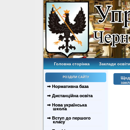
Головна сторінка
Заклади освіти
РОЗДІЛИ САЙТУ
Щодо
закл
⇒ Нормативна база
⇒ Дистанційна освіта
⇒ Нова українська
школа
⇒ Вступ до першого
класу