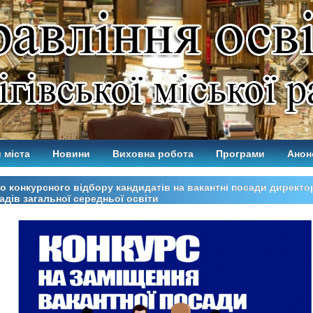
 міста
Новини
Виховна робота
Програми
Анон
 конкурсного відбору кандидатів на вакантні посади директо
адів загальної середньої освіти