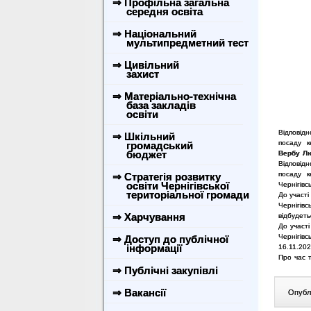
⇒ Профільна загальна
середня освіта
⇒ Національний
мультипредметний тест
⇒ Цивільний
захист
⇒ Матеріально-технічна
база закладів
освіти
Відповідн
⇒ Шкільний
посаду к
громадський
бюджет
Вербу Л
Відповідн
посаду к
⇒ Стратегія розвитку
освіти Чернігівської
Чернігів
територіальної громади
До участі
Чернігів
⇒ Харчування
відбудеть
До участі
Чернігів
⇒ Доступ до публічної
інформації
16.11.202
Про час 
⇒ Публічні закупівлі
⇒ Вакансії
Опублі