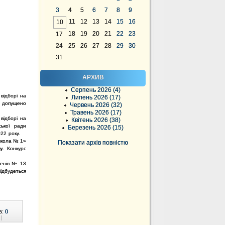
3
4
5
6
7
8
9
11
12
13
14
15
16
10
18
19
20
21
22
23
17
24
25
26
27
28
29
30
31
АРХИВ
Серпень 2026 (4)
 відборі на
Липень 2026 (17)
і допущено
Червень 2026 (32)
Травень 2026 (17)
 відборі на
Квітень 2026 (38)
ської ради
Березень 2026 (15)
22 року.
 школа № 1»
Показати архів повністю
ну.
Конкурс
упенів № 13
ідбудеться
в:
0
|