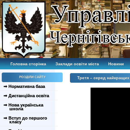
Головна сторінка
Заклади освіти міста
Новини
РОЗДІЛИ САЙТУ
Третя – серед найкращих
⇒ Нормативна база
⇒ Дистанційна освіта
⇒ Нова українська
школа
⇒ Вступ до першого
класу