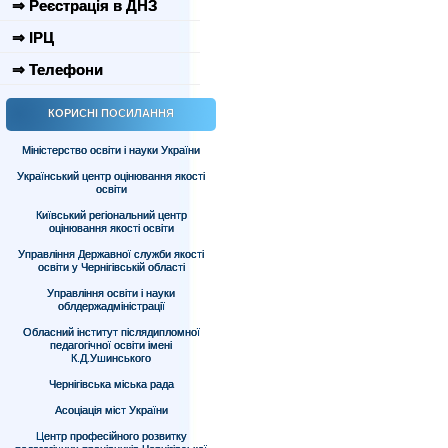
⇒ Реєстрація в ДНЗ
⇒ ІРЦ
⇒ Телефони
КОРИСНІ ПОСИЛАННЯ
Міністерство освіти і науки України
Український центр оцінювання якості
освіти
Київський регіональний центр
оцінювання якості освіти
Управління Державної служби якості
освіти у Чернігівській області
Управління освіти і науки
облдержадміністрації
Обласний інститут післядипломної
педагогічної освіти імені
К.Д.Ушинського
Чернігівська міська рада
Асоціація міст України
Центр професійного розвитку