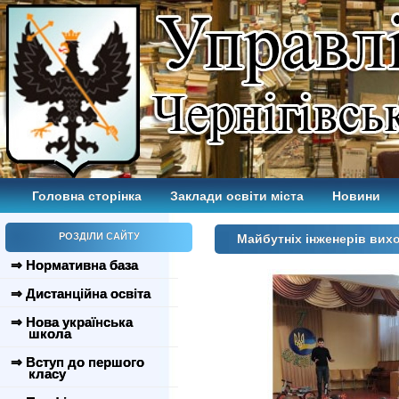
Головна сторінка
Заклади освіти міста
Новини
РОЗДІЛИ САЙТУ
Майбутніх інженерів ви
⇒ Нормативна база
⇒ Дистанційна освіта
⇒ Нова українська
школа
⇒ Вступ до першого
класу