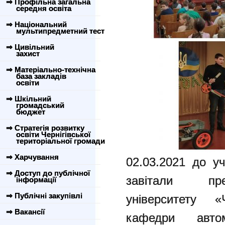
⇒ Профільна загальна
середня освіта
⇒ Національний
мультипредметний тест
⇒ Цивільний
захист
⇒ Матеріально-технічна
база закладів
освіти
⇒ Шкільний
громадський
бюджет
⇒ Стратегія розвитку
освіти Чернігівської
територіальної громади
⇒ Харчування
02.03.2021 до 
⇒ Доступ до публічної
завітали пре
інформації
⇒ Публічні закупівлі
університету «
⇒ Вакансії
кафедри авто