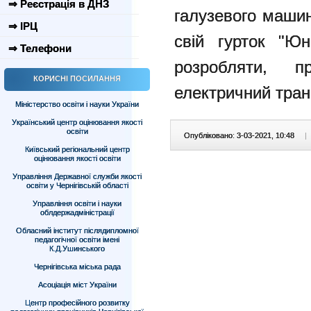
⇒ Реєстрація в ДНЗ
галузевого машин
⇒ ІРЦ
свій гурток "Юн
⇒ Телефони
розробляти, п
КОРИСНІ ПОСИЛАННЯ
електричний тран
Міністерство освіти і науки України
Український центр оцінювання якості
освіти
Опубліковано: 3-03-2021, 10:48
|
Київський регіональний центр
оцінювання якості освіти
Управління Державної служби якості
освіти у Чернігівській області
Управління освіти і науки
облдержадміністрації
Обласний інститут післядипломної
педагогічної освіти імені
К.Д.Ушинського
Чернігівська міська рада
Асоціація міст України
Центр професійного розвитку