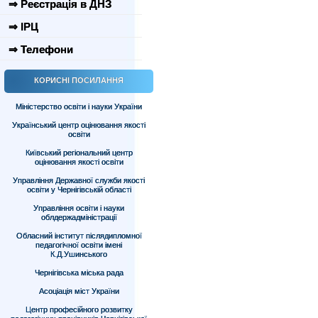
⇒ Реєстрація в ДНЗ
⇒ ІРЦ
⇒ Телефони
КОРИСНІ ПОСИЛАННЯ
Міністерство освіти і науки України
Український центр оцінювання якості
освіти
Київський регіональний центр
оцінювання якості освіти
Управління Державної служби якості
освіти у Чернігівській області
Управління освіти і науки
облдержадміністрації
Обласний інститут післядипломної
педагогічної освіти імені
К.Д.Ушинського
Чернігівська міська рада
Асоціація міст України
Центр професійного розвитку