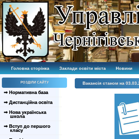
Головна сторінка
Заклади освіти міста
Новини
РОЗДІЛИ САЙТУ
Вакансія станом на 03.03.
⇒ Нормативна база
⇒ Дистанційна освіта
⇒ Нова українська
школа
⇒ Вступ до першого
класу