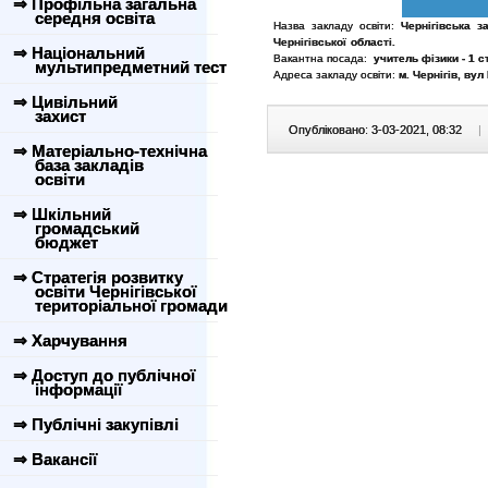
⇒ Профільна загальна
середня освіта
Назва закладу освіти:
Чернігівська з
Чернігівської області.
⇒ Національний
Вакантна посада:
учитель фізики - 1 ст
мультипредметний тест
Адреса закладу освіти:
м. Чернігів, вул
⇒ Цивільний
захист
Опубліковано: 3-03-2021, 08:32
|
⇒ Матеріально-технічна
база закладів
освіти
⇒ Шкільний
громадський
бюджет
⇒ Стратегія розвитку
освіти Чернігівської
територіальної громади
⇒ Харчування
⇒ Доступ до публічної
інформації
⇒ Публічні закупівлі
⇒ Вакансії