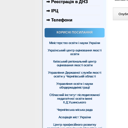
⇒ Реєстрація в ДНЗ
⇒ ІРЦ
Опублі
⇒ Телефони
КОРИСНІ ПОСИЛАННЯ
Міністерство освіти і науки України
Український центр оцінювання якості
освіти
Київський регіональний центр
оцінювання якості освіти
Управління Державної служби якості
освіти у Чернігівській області
Управління освіти і науки
облдержадміністрації
Обласний інститут післядипломної
педагогічної освіти імені
К.Д.Ушинського
Чернігівська міська рада
Асоціація міст України
Центр професійного розвитку