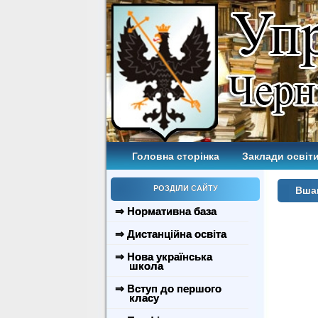
Головна сторінка
Заклади освіти
РОЗДІЛИ САЙТУ
Вшан
⇒ Нормативна база
⇒ Дистанційна освіта
⇒ Нова українська
школа
⇒ Вступ до першого
класу