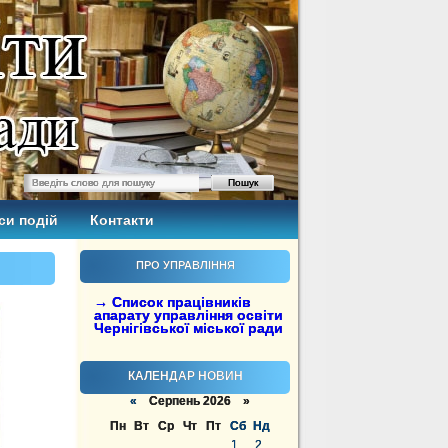
си подій
Контакти
ПРО УПРАВЛІННЯ
→ Список працівників
апарату управління освіти
Чернігівської міської ради
КАЛЕНДАР НОВИН
«
Серпень 2026 »
Пн
Вт
Ср
Чт
Пт
Сб
Нд
1
2