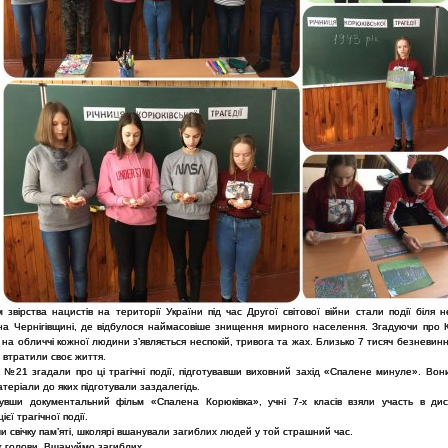
звірства нацистів на території України під час Другої світової війни стали події біля 
 на Чернігівщині, де відбулося наймасовіше знищення мирного населення. Згадуючи про К
 на обличчі кожної людини з’являється неспокій, тривога та жах. Близько 7 тисяч безневин
 втратили своє життя.
 №21 згадали про ці трагічні події, підготувавши виховний захід «Спалене минуле». Вон
атеріали до яких підготували заздалегідь.
увши документальний фільм «Спалена Корюківка», учні 7-х класів взяли участь в дис
цієї трагічної події.
 свічку пам’яті, школярі вшанували загиблих людей у той страшний час.
ж голови. Вшануймо загиблих.