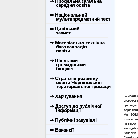
⇒ Профільна загальна
середня освіта
⇒ Національний
мультипредметний тест
⇒ Цивільний
захист
⇒ Матеріально-технічна
база закладів
освіти
⇒ Шкільний
громадський
бюджет
⇒ Стратегія розвитку
освіти Чернігівської
територіальної громади
⇒ Харчування
Символом 
містечка
⇒ Доступ до публічної
трагедію,
інформації
Корюківки
Учні ЗОШ
⇒ Публічні закупівлі
колажі, м
Переглян
наслідків 
⇒ Вакансії
Запаливши
Схилімо 