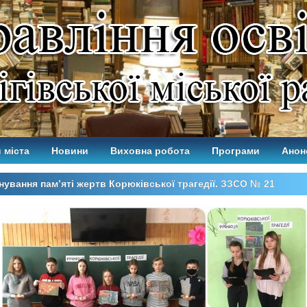
 міста
Новини
Виховна робота
Програми
Анон
ування пам’яті жертв Корюківської трагедії. ЗЗСО № 21