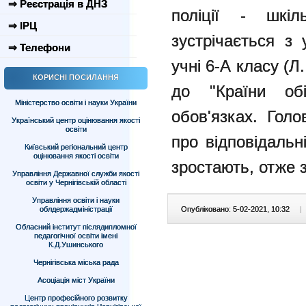
⇒ Реєстрація в ДНЗ
поліції - шкіл
⇒ ІРЦ
зустрічається з
⇒ Телефони
учні 6-А класу (Л
КОРИСНІ ПОСИЛАННЯ
до "Країни об
Міністерство освіти і науки України
обов'язках. Голо
Український центр оцінювання якості
освіти
про відповідальн
Київський регіональний центр
оцінювання якості освіти
зростають, отже з
Управління Державної служби якості
освіти у Чернігівській області
Управління освіти і науки
облдержадміністрації
Опубліковано: 5-02-2021, 10:32
|
Обласний інститут післядипломної
педагогічної освіти імені
К.Д.Ушинського
Чернігівська міська рада
Асоціація міст України
Центр професійного розвитку