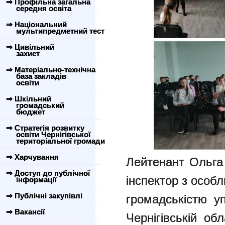
⇒ Профільна загальна
середня освіта
⇒ Національний
мультипредметний тест
⇒ Цивільний
захист
⇒ Матеріально-технічна
база закладів
освіти
⇒ Шкільний
громадський
бюджет
⇒ Стратегія розвитку
освіти Чернігівської
територіальної громади
⇒ Харчування
Лейтенант Ольга
⇒ Доступ до публічної
інспектор з особл
інформації
⇒ Публічні закупівлі
громадськістю уп
⇒ Вакансії
Чернігівській об