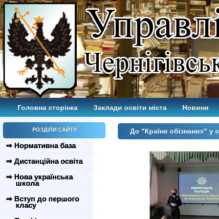
Головна сторінка
Заклади освіти міста
Новини
РОЗДІЛИ САЙТУ
До "Країни обізнаних" у с
⇒ Нормативна база
⇒ Дистанційна освіта
⇒ Нова українська
школа
⇒ Вступ до першого
класу