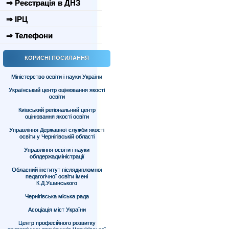
⇒ Реєстрація в ДНЗ
⇒ ІРЦ
⇒ Телефони
КОРИСНІ ПОСИЛАННЯ
Міністерство освіти і науки України
Український центр оцінювання якості
освіти
Київський регіональний центр
оцінювання якості освіти
Управління Державної служби якості
освіти у Чернігівській області
Управління освіти і науки
облдержадміністрації
Обласний інститут післядипломної
педагогічної освіти імені
К.Д.Ушинського
Чернігівська міська рада
Асоціація міст України
Центр професійного розвитку