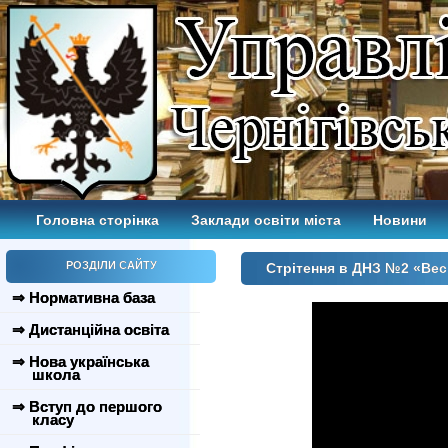
Головна сторінка
Заклади освіти міста
Новини
РОЗДІЛИ САЙТУ
Стрітення в ДНЗ №2 «Вес
⇒ Нормативна база
⇒ Дистанційна освіта
⇒ Нова українська
школа
⇒ Вступ до першого
класу