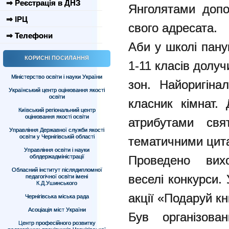
⇒ Реєстрація в ДНЗ
Янголятами допо
⇒ ІРЦ
свого адресата.
⇒ Телефони
Аби у школі пану
КОРИСНІ ПОСИЛАННЯ
1-11 класів долу
Міністерство освіти і науки України
зон. Найоригіна
Український центр оцінювання якості
освіти
класник кімнат.
Київський регіональний центр
оцінювання якості освіти
атрибутами свя
Управління Державної служби якості
освіти у Чернігівській області
тематичними цит
Управління освіти і науки
облдержадміністрації
Проведено вихо
Обласний інститут післядипломної
веселі конкурси.
педагогічної освіти імені
К.Д.Ушинського
акції «Подаруй кн
Чернігівська міська рада
Асоціація міст України
Був організов
Центр професійного розвитку