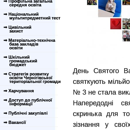
⇒ Профільна загальна
середня освіта
⇒ Національний
мультипредметний тест
⇒ Цивільний
захист
⇒ Матеріально-технічна
база закладів
освіти
⇒ Шкільний
громадський
бюджет
День Святого В
⇒ Стратегія розвитку
освіти Чернігівської
святкують мільйо
територіальної громади
⇒ Харчування
№ 3 не стала ви
⇒ Доступ до публічної
Напередодні св
інформації
скринька для то
⇒ Публічні закупівлі
⇒ Вакансії
зізнання у свої