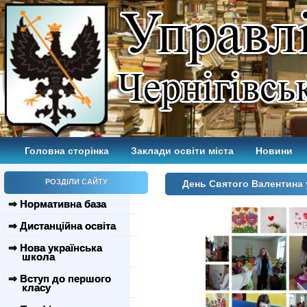
Головна сторінка
Заклади освіти міста
Новини
РОЗДІЛИ САЙТУ
День Святого Валентина
⇒ Нормативна база
⇒ Дистанційна освіта
⇒ Нова українська
школа
⇒ Вступ до першого
класу