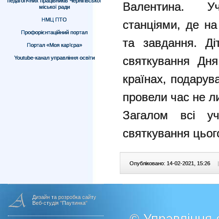
педагогічних працівників Чернігівської
Валентина. У
міської ради
НМЦ ПТО
станціями, де на
Профорієнтаційний портал
та завдання. Ді
Портал «Моя кар’єра»
святкування Дня
Youtube-канал управління освіти
країнах, подарув
провели час не л
Загалом всі у
святкування цьог
Опубліковано: 14-02-2021, 15:26
|
Дизайн та розробка сайту
Веб-студія "Паутинка"