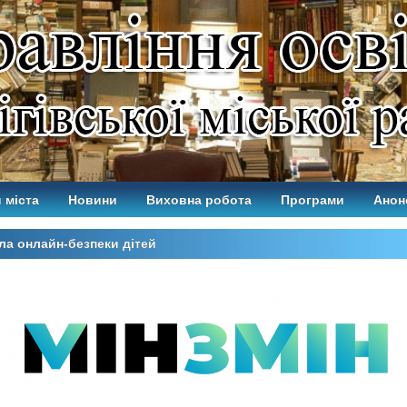
 міста
Новини
Виховна робота
Програми
Анон
а онлайн-безпеки дітей