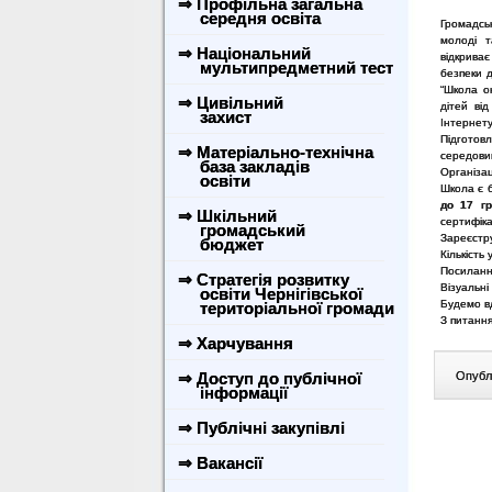
⇒ Профільна загальна
середня освіта
Громадсь
молоді 
⇒ Національний
відкрива
мультипредметний тест
безпеки д
“Школа о
⇒ Цивільний
дітей ві
захист
Інтернету
Підготов
⇒ Матеріально-технічна
середови
база закладів
Організац
освіти
Школа є 
до 17 гр
⇒ Шкільний
сертифіка
громадський
Зареєстр
бюджет
Кількість
Посиланн
⇒ Стратегія розвитку
Візуальні
освіти Чернігівської
Будемо вд
територіальної громади
З питання
⇒ Харчування
⇒ Доступ до публічної
Опублі
інформації
⇒ Публічні закупівлі
⇒ Вакансії