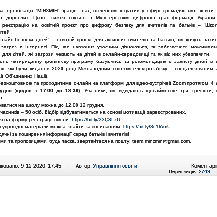
ка організація “МІНЗМІН” працює над втіленням ініціатив у сфері
громадянської освіти 
та дорослих. Цього тижня спільно з
Міністерством цифрової трансформації України
є
реєстрацію на освітній проєкт про цифрову безпеку для вчителів та батьків –
“Шко
ітей”.
нлайн-безпеки дітей” – освітній проєкт для активних вчителів та
батьків, які хочуть захи
д загроз в Інтернеті. Під час навчання
учасники дізнаються, як забезпечити максималь
 для дітей, які
загрози чекають на дітей в онлайн-середовищі та як від них убезпечити.
лено чотириденну тренінгову програму, базуючись на рекомендаціях із
захисту дітей в
щі, які були видані в 2020 році Міжнародним
союзом електрозв'язку – спеціалізованим 
ії Об'єднаних Націй.
безкоштовною та проходитиме онлайн на платформі для відео-зустрічей Zoom
протягом 4 
удня (щодня з 17.00 до 18.30).
Учасники, які відвідають
щонайменше три тренінги, 
т.
уватися на школу можна до 12.00 12 грудня.
 учасників – 50 осіб. Відбір відбуватиметься на основі мотивації
зареєстрованих.
я на форму реєстрації школи:
https://bit.ly/33Q3LzU
 супровідні матеріали можна знайти за посиланням:
https://bit.ly/3n1lAmU
ячні за поширення інформації серед батьків і вчителів!
ми та пропозиціями, будь ласка, звертайтеся на пошту:
team.minzmin@gmail.com.
ковано: 9-12-2020, 17:45
|
Автор:
Управління освіти
Коментарі
Переглядів:
2749