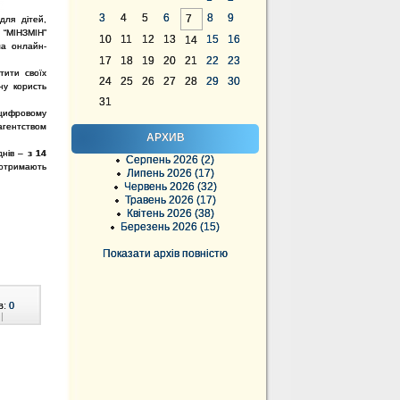
3
4
5
6
8
9
7
для дітей,
 “МІНЗМІН”
10
11
12
13
15
16
14
ла онлайн-
17
18
19
20
21
22
23
стити своїх
24
25
26
27
28
29
30
ну користь
31
 цифровому
агентством
АРХИВ
днів –
з 14
Серпень 2026 (2)
отримають
Липень 2026 (17)
Червень 2026 (32)
Травень 2026 (17)
Квітень 2026 (38)
Березень 2026 (15)
Показати архів повністю
в:
0
|