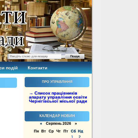
си подій
Контакти
ПРО УПРАВЛІННЯ
→ Список працівників
апарату управління освіти
Чернігівської міської ради
КАЛЕНДАР НОВИН
«
Серпень 2026 »
Пн
Вт
Ср
Чт
Пт
Сб
Нд
1
2