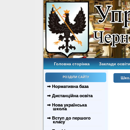
Головна сторінка
Заклади освіти
РОЗДІЛИ САЙТУ
Школ
⇒ Нормативна база
⇒ Дистанційна освіта
⇒ Нова українська
школа
⇒ Вступ до першого
класу