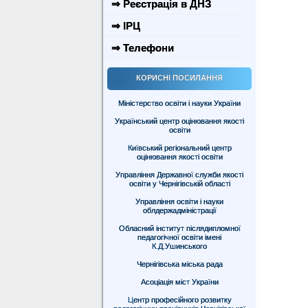
⇒ Реєстрація в ДНЗ
⇒ ІРЦ
⇒ Телефони
КОРИСНІ ПОСИЛАННЯ
Міністерство освіти і науки України
Український центр оцінювання якості
освіти
Київський регіональний центр
оцінювання якості освіти
Управління Державної служби якості
освіти у Чернігівській області
Управління освіти і науки
облдержадміністрації
Обласний інститут післядипломної
педагогічної освіти імені
К.Д.Ушинського
Чернігівська міська рада
Асоціація міст України
Центр професійного розвитку