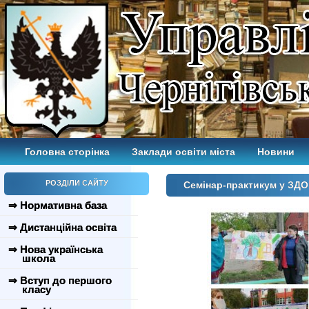
Головна сторінка
Заклади освіти міста
Новини
РОЗДІЛИ САЙТУ
Cемінар-практикум у ЗД
⇒ Нормативна база
⇒ Дистанційна освіта
⇒ Нова українська
школа
⇒ Вступ до першого
класу