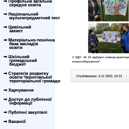
⇒ Профільна загальна
середня освіта
⇒ Національний
мультипредметний тест
⇒ Цивільний
захист
⇒ Матеріально-технічна
база закладів
освіти
⇒ Шкільний
У ЗДО № 19 відбувся семінар-практикум
громадський
енергозбереження".
бюджет
⇒ Стратегія розвитку
Опубліковано: 3-11-2020, 10:23
|
освіти Чернігівської
територіальної громади
⇒ Харчування
⇒ Доступ до публічної
інформації
⇒ Публічні закупівлі
⇒ Вакансії