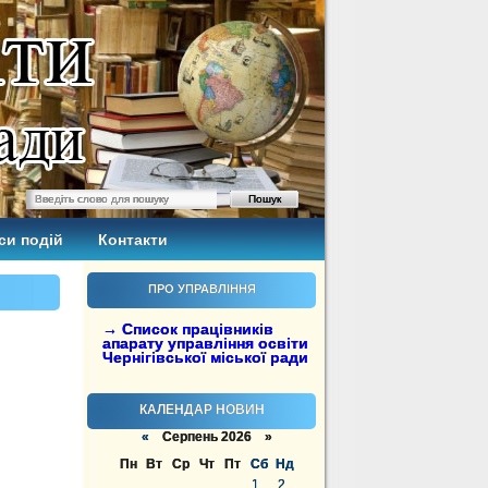
си подій
Контакти
ПРО УПРАВЛІННЯ
→ Список працівників
апарату управління освіти
Чернігівської міської ради
КАЛЕНДАР НОВИН
«
Серпень 2026 »
Пн
Вт
Ср
Чт
Пт
Сб
Нд
1
2