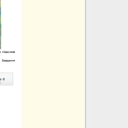
с «Щасливі
! Завдання
в:
0
|