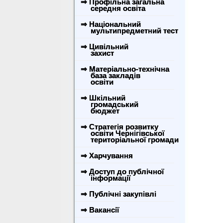
⇒ Профільна загальна
середня освіта
⇒ Національний
мультипредметний тест
⇒ Цивільний
захист
⇒ Матеріально-технічна
база закладів
освіти
⇒ Шкільний
громадський
бюджет
⇒ Стратегія розвитку
освіти Чернігівської
територіальної громади
⇒ Харчування
⇒ Доступ до публічної
інформації
⇒ Публічні закупівлі
⇒ Вакансії