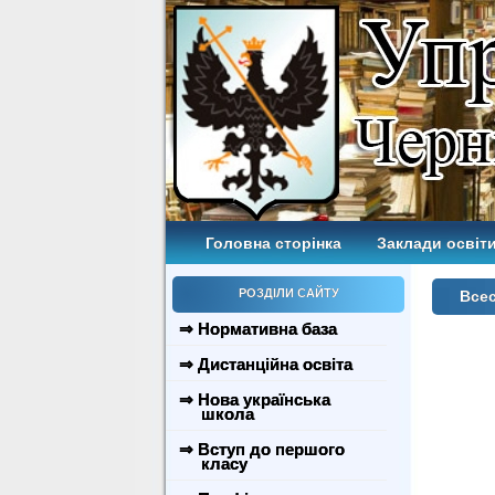
Головна сторінка
Заклади освіти
РОЗДІЛИ САЙТУ
Всес
⇒ Нормативна база
⇒ Дистанційна освіта
⇒ Нова українська
школа
⇒ Вступ до першого
класу