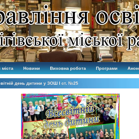
 міста
Новини
Виховна робота
Програми
Анон
вітній день дитини у ЗОШ І ст. №25