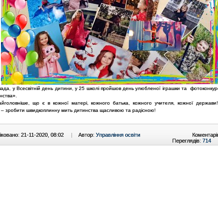
ада, у Всесвітній день дитини, у 25 школі пройшов день улюбленої іграшки та фотоконкур
нства».
айголовніше, що є в кожної матері, кожного батька, кожного учителя, кожної держави
 – зробити швидкоплинну мить дитинства щасливою та радісною!
ковано: 21-11-2020, 08:02
|
Автор:
Управління освіти
Коментарі
Переглядів:
714