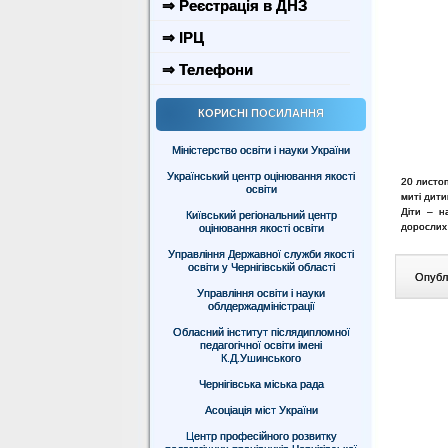
⇒ Реєстрація в ДНЗ
⇒ ІРЦ
⇒ Телефони
КОРИСНІ ПОСИЛАННЯ
Міністерство освіти і науки України
Український центр оцінювання якості
20 листоп
освіти
миті дити
Діти – н
Київський регіональний центр
дорослих
оцінювання якості освіти
Управління Державної служби якості
освіти у Чернігівській області
Опублі
Управління освіти і науки
облдержадміністрації
Обласний інститут післядипломної
педагогічної освіти імені
К.Д.Ушинського
Чернігівська міська рада
Асоціація міст України
Центр професійного розвитку