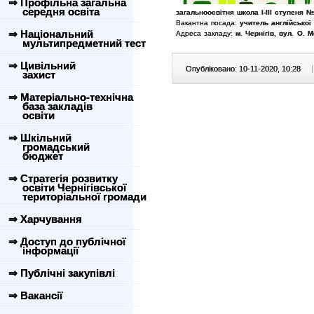
⇒ Профільна загальна
середня освіта
загальноосвітня школа І-ІІІ ступеня №
Вакантна посада:
учитель англійської
⇒ Національний
Адреса закладу:
м. Чернігів, вул. О. М
мультипредметний тест
⇒ Цивільний
Опубліковано: 10-11-2020, 10:28
|
захист
⇒ Матеріально-технічна
база закладів
освіти
⇒ Шкільний
громадський
бюджет
⇒ Стратегія розвитку
освіти Чернігівської
територіальної громади
⇒ Харчування
⇒ Доступ до публічної
інформації
⇒ Публічні закупівлі
⇒ Вакансії