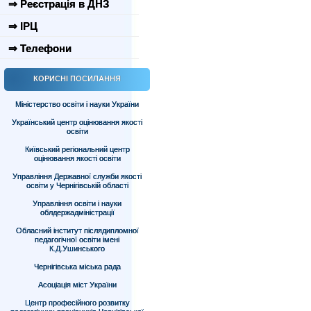
⇒ Реєстрація в ДНЗ
⇒ ІРЦ
⇒ Телефони
КОРИСНІ ПОСИЛАННЯ
Міністерство освіти і науки України
Український центр оцінювання якості
освіти
Київський регіональний центр
оцінювання якості освіти
Управління Державної служби якості
освіти у Чернігівській області
Управління освіти і науки
облдержадміністрації
Обласний інститут післядипломної
педагогічної освіти імені
К.Д.Ушинського
Чернігівська міська рада
Асоціація міст України
Центр професійного розвитку