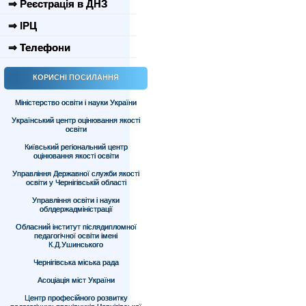
⇒ Реєстрація в ДНЗ
⇒ ІРЦ
⇒ Телефони
КОРИСНІ ПОСИЛАННЯ
Міністерство освіти і науки України
Український центр оцінювання якості
освіти
Київський регіональний центр
оцінювання якості освіти
Управління Державної служби якості
освіти у Чернігівській області
Управління освіти і науки
облдержадміністрації
Обласний інститут післядипломної
педагогічної освіти імені
К.Д.Ушинського
Чернігівська міська рада
Асоціація міст України
Центр професійного розвитку