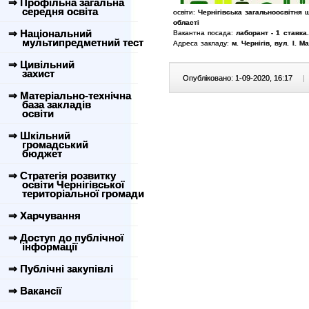
⇒ Профільна загальна
середня освіта
освіти:
Чернігівська загальноосвітня шк
області
⇒ Національний
Вакантна посада:
лаборант - 1 ставка
мультипредметний тест
Адреса закладу:
м. Чернігів, вул. І. М
⇒ Цивільний
захист
Опубліковано: 1-09-2020, 16:17
|
⇒ Матеріально-технічна
база закладів
освіти
⇒ Шкільний
громадський
бюджет
⇒ Стратегія розвитку
освіти Чернігівської
територіальної громади
⇒ Харчування
⇒ Доступ до публічної
інформації
⇒ Публічні закупівлі
⇒ Вакансії