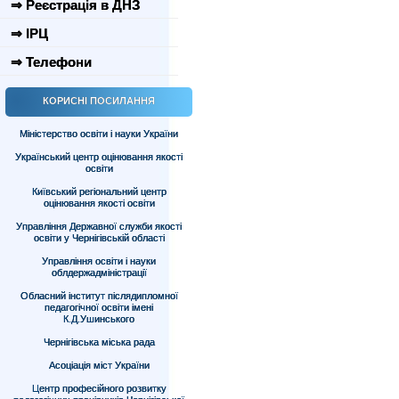
⇒ Реєстрація в ДНЗ
⇒ ІРЦ
⇒ Телефони
КОРИСНІ ПОСИЛАННЯ
Міністерство освіти і науки України
Український центр оцінювання якості
освіти
Київський регіональний центр
оцінювання якості освіти
Управління Державної служби якості
освіти у Чернігівській області
Управління освіти і науки
облдержадміністрації
Обласний інститут післядипломної
педагогічної освіти імені
К.Д.Ушинського
Чернігівська міська рада
Асоціація міст України
Центр професійного розвитку