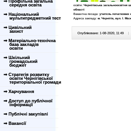
⇒ Профільна загальна
середня освіта
освіти:
Чернігівська загальноосвітня шко
області
⇒ Національний
Вакантна посада:
учитель початкових 
мультипредметний тест
Адреса закладу:
м. Чернігів, вул. І. Маз
⇒ Цивільний
захист
Опубліковано: 1-08-2020, 11:49
|
⇒ Матеріально-технічна
база закладів
освіти
⇒ Шкільний
громадський
бюджет
⇒ Стратегія розвитку
освіти Чернігівської
територіальної громади
⇒ Харчування
⇒ Доступ до публічної
інформації
⇒ Публічні закупівлі
⇒ Вакансії