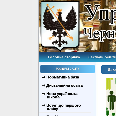
Головна сторінка
Заклади освіти
РОЗДІЛИ САЙТУ
Вака
⇒ Нормативна база
⇒ Дистанційна освіта
⇒ Нова українська
школа
⇒ Вступ до першого
класу