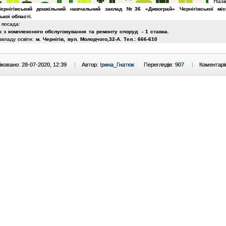
Н
аз
ернігівський дошкільний навчальний заклад №36 «Дивограй» Чернігівської міс
ької області.
посада
:
ик з комплексного обслуговування та ремонту споруд - 1 ставка.
акладу освіти:
м. Чернігів, вул. Молодчого,32-А. Тел.: 666-610
ковано: 28-07-2020, 12:39
|
Автор:
Ірина_Гнатюк
Переглядів:
907
|
Коментарі