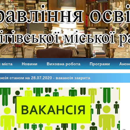
 міста
Новини
Виховна робота
Програми
Анон
нсія станом на 28.07.2020 - вакансія закрита