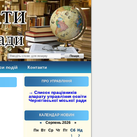
си подій
Контакти
ПРО УПРАВЛІННЯ
→ Список працівників
апарату управління освіти
Чернігівської міської ради
КАЛЕНДАР НОВИН
«
Серпень 2026 »
Пн
Вт
Ср
Чт
Пт
Сб
Нд
1
2