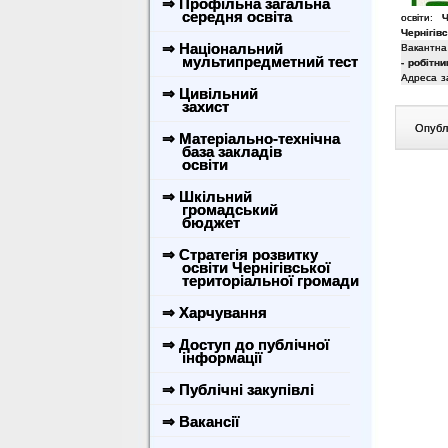
⇒ Профільна загальна
середня освіта
освіти:
Ч
Чернігівс
⇒ Національний
Вакантна
мультипредметний тест
- робітн
Адреса з
⇒ Цивільний
захист
Опублі
⇒ Матеріально-технічна
база закладів
освіти
⇒ Шкільний
громадський
бюджет
⇒ Стратегія розвитку
освіти Чернігівської
територіальної громади
⇒ Харчування
⇒ Доступ до публічної
інформації
⇒ Публічні закупівлі
⇒ Вакансії