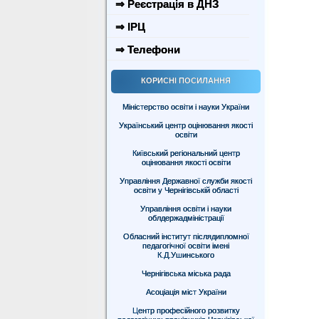
⇒ Реєстрація в ДНЗ
⇒ ІРЦ
⇒ Телефони
КОРИСНІ ПОСИЛАННЯ
Міністерство освіти і науки України
Український центр оцінювання якості
освіти
Київський регіональний центр
оцінювання якості освіти
Управління Державної служби якості
освіти у Чернігівській області
Управління освіти і науки
облдержадміністрації
Обласний інститут післядипломної
педагогічної освіти імені
К.Д.Ушинського
Чернігівська міська рада
Асоціація міст України
Центр професійного розвитку