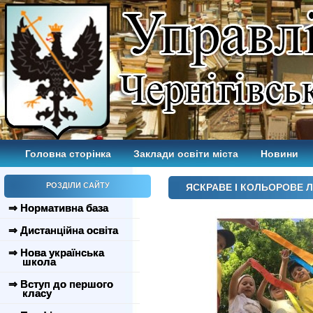
Головна сторінка
Заклади освіти міста
Новини
РОЗДІЛИ САЙТУ
ЯСКРАВЕ І КОЛЬОРОВЕ Л
⇒ Нормативна база
⇒ Дистанційна освіта
⇒ Нова українська
школа
⇒ Вступ до першого
класу