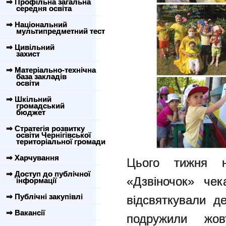
⇒ Профільна загальна
середня освіта
⇒ Національний
мультипредметний тест
⇒ Цивільний
захист
⇒ Матеріально-технічна
база закладів
освіти
⇒ Шкільний
громадський
бюджет
⇒ Стратегія розвитку
освіти Чернігівської
територіальної громади
⇒ Харчування
Цього тижня
⇒ Доступ до публічної
«Дзвіночок» чек
інформації
⇒ Публічні закупівлі
відсвяткували д
⇒ Вакансії
подружили жов