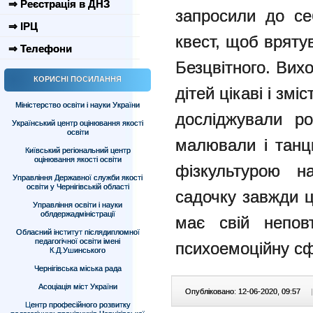
⇒ Реєстрація в ДНЗ
запросили до се
⇒ ІРЦ
квест, щоб вряту
⇒ Телефони
Безцвітного. Вих
КОРИСНІ ПОСИЛАННЯ
дітей цікаві і змі
Міністерство освіти і науки України
досліджували ро
Український центр оцінювання якості
освіти
малювали і танц
Київський регіональний центр
оцінювання якості освіти
фізкультурою н
Управління Державної служби якості
освіти у Чернігівській області
садочку завжди ці
Управління освіти і науки
облдержадміністрації
має свій непов
Обласний інститут післядипломної
педагогічної освіти імені
психоемоційну с
К.Д.Ушинського
Чернігівська міська рада
Асоціація міст України
Опубліковано: 12-06-2020, 09:57
|
Центр професійного розвитку