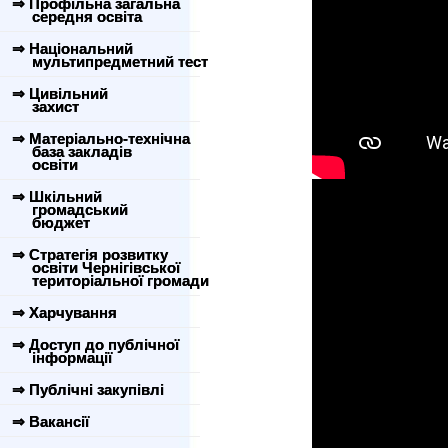
⇒ Профільна загальна
середня освіта
⇒ Національний
мультипредметний тест
⇒ Цивільний
захист
⇒ Матеріально-технічна
база закладів
освіти
⇒ Шкільний
громадський
бюджет
⇒ Стратегія розвитку
освіти Чернігівської
територіальної громади
⇒ Харчування
⇒ Доступ до публічної
інформації
⇒ Публічні закупівлі
⇒ Вакансії