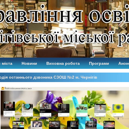
 міста
Новини
Виховна робота
Програми
Анон
дія останнього дзвоника СЗОШ №2 м. Чернігів