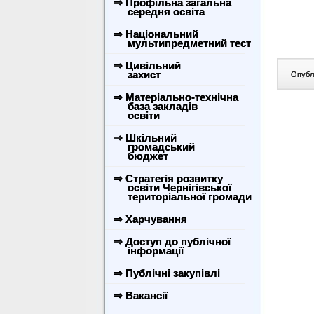
⇒ Профільна загальна
середня освіта
⇒ Національний
мультипредметний тест
⇒ Цивільний
захист
Опублі
⇒ Матеріально-технічна
база закладів
освіти
⇒ Шкільний
громадський
бюджет
⇒ Стратегія розвитку
освіти Чернігівської
територіальної громади
⇒ Харчування
⇒ Доступ до публічної
інформації
⇒ Публічні закупівлі
⇒ Вакансії