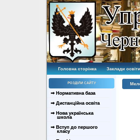
Головна сторінка
Заклади освіти
РОЗДІЛИ САЙТУ
Мело
⇒ Нормативна база
⇒ Дистанційна освіта
⇒ Нова українська
школа
⇒ Вступ до першого
класу