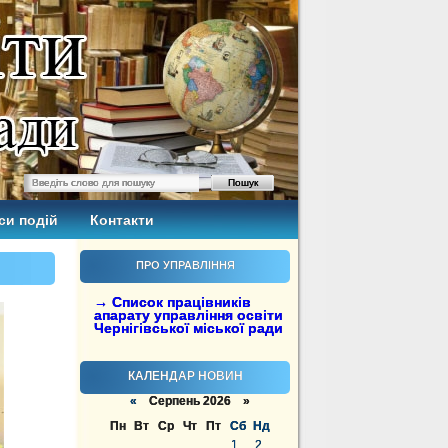
си подій
Контакти
ПРО УПРАВЛІННЯ
→ Список працівників
апарату управління освіти
Чернігівської міської ради
КАЛЕНДАР НОВИН
«
Серпень 2026 »
Пн
Вт
Ср
Чт
Пт
Сб
Нд
1
2