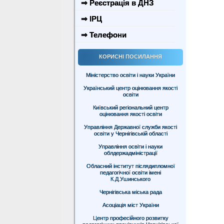
⇒ Реєстрація в ДНЗ
⇒ ІРЦ
⇒ Телефони
КОРИСНІ ПОСИЛАННЯ
Міністерство освіти і науки України
Український центр оцінювання якості
освіти
Київський регіональний центр
оцінювання якості освіти
Управління Державної служби якості
освіти у Чернігівській області
Управління освіти і науки
облдержадміністрації
Обласний інститут післядипломної
педагогічної освіти імені
К.Д.Ушинського
Чернігівська міська рада
Асоціація міст України
Центр професійного розвитку