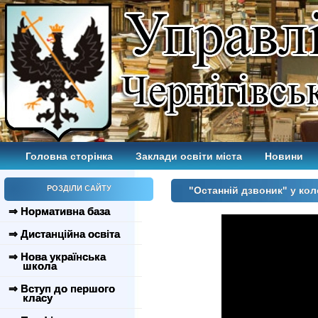
Головна сторінка
Заклади освіти міста
Новини
РОЗДІЛИ САЙТУ
"Останній дзвоник" у кол
⇒ Нормативна база
⇒ Дистанційна освіта
⇒ Нова українська
школа
⇒ Вступ до першого
класу