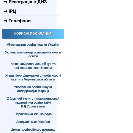
⇒ Реєстрація в ДНЗ
⇒ ІРЦ
⇒ Телефони
КОРИСНІ ПОСИЛАННЯ
Міністерство освіти і науки України
Український центр оцінювання якості
освіти
Київський регіональний центр
оцінювання якості освіти
Управління Державної служби якості
освіти у Чернігівській області
Управління освіти і науки
облдержадміністрації
Обласний інститут післядипломної
педагогічної освіти імені
К.Д.Ушинського
Чернігівська міська рада
Асоціація міст України
Центр професійного розвитку