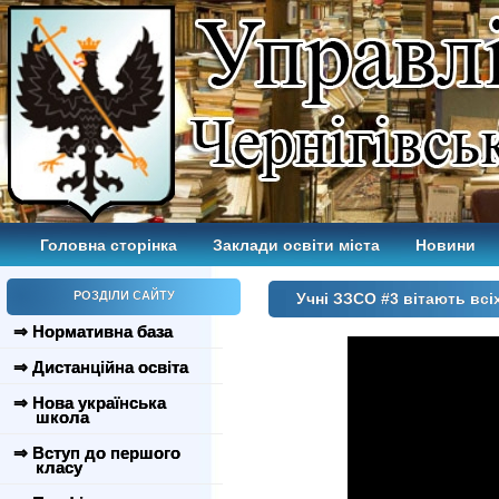
Головна сторінка
Заклади освіти міста
Новини
РОЗДІЛИ САЙТУ
Учні ЗЗСО #3 вітають вс
⇒ Нормативна база
⇒ Дистанційна освіта
⇒ Нова українська
школа
⇒ Вступ до першого
класу