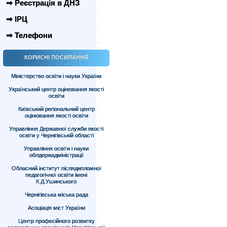
⇒ Реєстрація в ДНЗ
⇒ ІРЦ
⇒ Телефони
КОРИСНІ ПОСИЛАННЯ
Міністерство освіти і науки України
Український центр оцінювання якості
освіти
Київський регіональний центр
оцінювання якості освіти
Управління Державної служби якості
освіти у Чернігівській області
Управління освіти і науки
облдержадміністрації
Обласний інститут післядипломної
педагогічної освіти імені
К.Д.Ушинського
Чернігівська міська рада
Асоціація міст України
Центр професійного розвитку